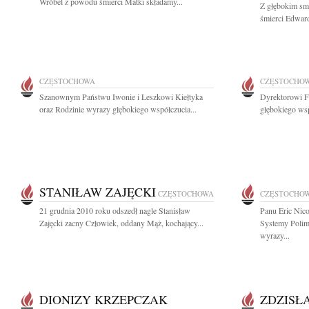
Wróbel z powodu śmierci Matki składamy...
Z głębokim sm
śmierci Edward
CZĘSTOCHOWA
CZĘSTOCHO
Szanownym Państwu Iwonie i Leszkowi Kiełtyka
Dyrektorowi F
oraz Rodzinie wyrazy głębokiego współczucia...
głębokiego wsp
STANIŁAW ZAJĘCKI
CZĘSTOCHOWA
CZĘSTOCHO
21 grudnia 2010 roku odszedł nagle Stanisław
Panu Eric Nic
Zajęcki zacny Człowiek, oddany Mąż, kochający...
Systemy Polim
wyrazy...
DIONIZY KRZEPCZAK
ZDZISŁ