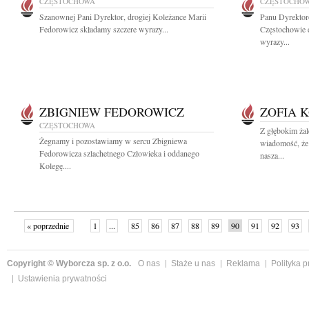
CZĘSTOCHOWA
CZĘSTOCHO
Szanownej Pani Dyrektor, drogiej Koleżance Marii
Panu Dyrektor
Fedorowicz składamy szczere wyrazy...
Częstochowie 
wyrazy...
ZBIGNIEW FEDOROWICZ
ZOFIA 
CZĘSTOCHOWA
Z głębokim żal
Żegnamy i pozostawiamy w sercu Zbigniewa
wiadomość, że
Fedorowicza szlachetnego Człowieka i oddanego
nasza...
Kolegę....
« poprzednie
1
...
85
86
87
88
89
90
91
92
93
»
Copyright © Wyborcza sp. z o.o.
O nas
Staże u nas
Reklama
Polityka 
Ustawienia prywatności