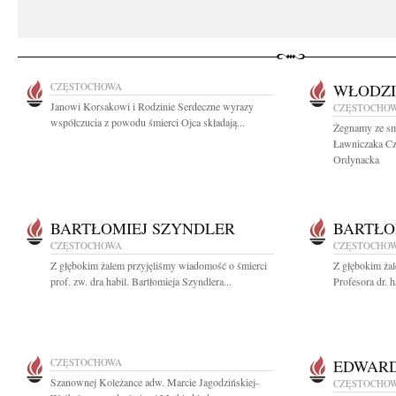
CZĘSTOCHOWA
WŁODZI
Janowi Korsakowi i Rodzinie Serdeczne wyrazy
CZĘSTOCHO
współczucia z powodu śmierci Ojca składają...
Żegnamy ze sm
Ławniczaka Cz
Ordynacka
BARTŁOMIEJ SZYNDLER
BARTŁO
CZĘSTOCHOWA
CZĘSTOCHO
Z głębokim żalem przyjęliśmy wiadomość o śmierci
Z głębokim ża
prof. zw. dra habil. Bartłomieja Szyndlera...
Profesora dr. h
CZĘSTOCHOWA
EDWARD
Szanownej Koleżance adw. Marcie Jagodzińskiej-
CZĘSTOCHO