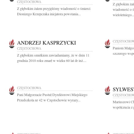
CZĘSTOCHOWA
Z głębokim żal
Z głębokim żalem przyjęliśmy wiadomość o śmierci
wiadomość o śm
Dionizego Krzepczaka inicjatora powstania...
wieloletniego..
ANDRZEJ KASPRZYCKI
CZĘSTOCHO
Paniom Małgor
CZĘSTOCHOWA
szczerego wspó
Z głębokim smutkiem zawiadamiamy, że w dniu 11
grudnia 2010 roku zmarł w wieku 60 lat dr inż....
CZĘSTOCHOWA
SYLWES
Pani Małgorzacie Pustuł Dyrektorowi Miejskiego
CZĘSTOCHO
Przedszkola nr 42 w Częstochowie wyrazy...
Mariuszowi Ch
współczucia z 