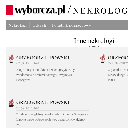
Nekrologi
Odeszli
Poradnik pogrzebowy
Inne nekrologi
GRZEGORZ LIPOWSKI
GRZEGO
CZĘSTOCHOWA
CZĘSTOCHO
Z ogromnym smutkiem i żalem przyjęliśmy
Z głębokim sm
wiadomość o śmierci naszego Przyjaciela
Lipowskiego W
Grzegorza...
1980...
GRZEGORZ LIPOWSKI
CZĘSTOCHOWA
Z żalem przyjęliśmy wiadomość o śmierci Grzegorza
Lipowskiego byłego wojewody częstochowskiego
w...