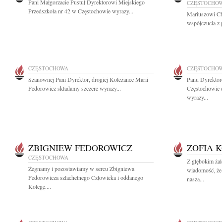
Pani Małgorzacie Pustuł Dyrektorowi Miejskiego
CZĘSTOCHO
Przedszkola nr 42 w Częstochowie wyrazy...
Mariuszowi Ch
współczucia z 
CZĘSTOCHOWA
CZĘSTOCHO
Szanownej Pani Dyrektor, drogiej Koleżance Marii
Panu Dyrektor
Fedorowicz składamy szczere wyrazy...
Częstochowie 
wyrazy...
ZBIGNIEW FEDOROWICZ
ZOFIA 
CZĘSTOCHOWA
Z głębokim żal
Żegnamy i pozostawiamy w sercu Zbigniewa
wiadomość, że
Fedorowicza szlachetnego Człowieka i oddanego
nasza...
Kolegę....