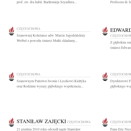
prof. zw. dra habil. Bartłomieja Szyndlera...
Profesora dr. h
CZĘSTOCHOWA
EDWARD
Szanownej Koleżance adw. Marcie Jagodzińskiej-
CZĘSTOCHO
Wróbel z powodu śmierci Matki składamy...
Z głębokim sm
śmierci Edward
CZĘSTOCHOWA
CZĘSTOCHO
Szanownym Państwu Iwonie i Leszkowi Kiełtyka
Dyrektorowi F
oraz Rodzinie wyrazy głębokiego współczucia...
głębokiego wsp
STANIŁAW ZAJĘCKI
CZĘSTOCHOWA
CZĘSTOCHO
21 grudnia 2010 roku odszedł nagle Stanisław
Panu Eric Nic