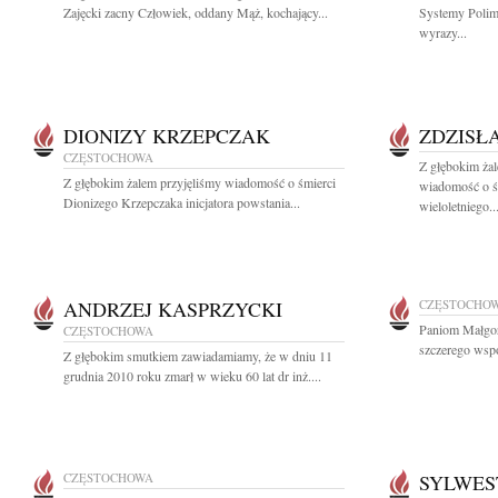
Zajęcki zacny Człowiek, oddany Mąż, kochający...
Systemy Polim
wyrazy...
DIONIZY KRZEPCZAK
ZDZISŁ
CZĘSTOCHOWA
Z głębokim żal
Z głębokim żalem przyjęliśmy wiadomość o śmierci
wiadomość o śm
Dionizego Krzepczaka inicjatora powstania...
wieloletniego..
ANDRZEJ KASPRZYCKI
CZĘSTOCHO
Paniom Małgor
CZĘSTOCHOWA
szczerego wspó
Z głębokim smutkiem zawiadamiamy, że w dniu 11
grudnia 2010 roku zmarł w wieku 60 lat dr inż....
CZĘSTOCHOWA
SYLWES