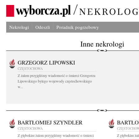
Nekrologi
Odeszli
Poradnik pogrzebowy
Inne nekrologi
GRZEGORZ LIPOWSKI
CZĘSTOCHOWA
Z żalem przyjęliśmy wiadomość o śmierci Grzegorza
Lipowskiego byłego wojewody częstochowskiego
w...
BARTŁOMIEJ SZYNDLER
BARTŁO
CZĘSTOCHOWA
CZĘSTOCHO
Z głębokim żalem przyjęliśmy wiadomość o śmierci
Z głębokim ża