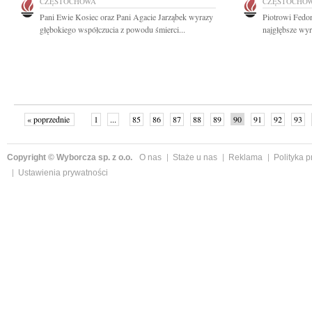
CZĘSTOCHOWA
CZĘSTOCHO
Pani Ewie Kosiec oraz Pani Agacie Jarząbek wyrazy
Piotrowi Fedo
głębokiego współczucia z powodu śmierci...
najgłębsze wyr
« poprzednie
1
...
85
86
87
88
89
90
91
92
93
»
Copyright © Wyborcza sp. z o.o.
O nas
Staże u nas
Reklama
Polityka 
Ustawienia prywatności