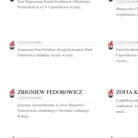
Pani Małgorzacie Pustuł Dyrektorowi Miejskiego
CZĘSTOCHO
Przedszkola nr 42 w Częstochowie wyrazy...
Mariuszowi Ch
współczucia z 
CZĘSTOCHOWA
CZĘSTOCHO
Szanownej Pani Dyrektor, drogiej Koleżance Marii
Panu Dyrektor
Fedorowicz składamy szczere wyrazy...
Częstochowie 
wyrazy...
ZBIGNIEW FEDOROWICZ
ZOFIA 
CZĘSTOCHOWA
Z głębokim żal
Żegnamy i pozostawiamy w sercu Zbigniewa
wiadomość, że
Fedorowicza szlachetnego Człowieka i oddanego
nasza...
Kolegę....