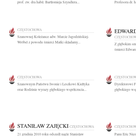
prof. zw. dra habil. Bartłomieja Szyndlera...
Profesora dr. h
CZĘSTOCHOWA
EDWARD
Szanownej Koleżance adw. Marcie Jagodzińskiej-
CZĘSTOCHO
Wróbel z powodu śmierci Matki składamy...
Z głębokim sm
śmierci Edward
CZĘSTOCHOWA
CZĘSTOCHO
Szanownym Państwu Iwonie i Leszkowi Kiełtyka
Dyrektorowi F
oraz Rodzinie wyrazy głębokiego współczucia...
głębokiego wsp
STANIŁAW ZAJĘCKI
CZĘSTOCHOWA
CZĘSTOCHO
21 grudnia 2010 roku odszedł nagle Stanisław
Panu Eric Nic