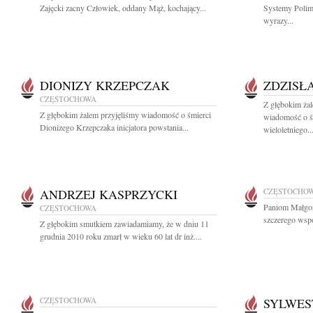
Zajęcki zacny Człowiek, oddany Mąż, kochający...
Systemy Polim
wyrazy...
DIONIZY KRZEPCZAK
ZDZISŁ
CZĘSTOCHOWA
Z głębokim żal
Z głębokim żalem przyjęliśmy wiadomość o śmierci
wiadomość o śm
Dionizego Krzepczaka inicjatora powstania...
wieloletniego..
ANDRZEJ KASPRZYCKI
CZĘSTOCHO
Paniom Małgor
CZĘSTOCHOWA
szczerego wspó
Z głębokim smutkiem zawiadamiamy, że w dniu 11
grudnia 2010 roku zmarł w wieku 60 lat dr inż....
CZĘSTOCHOWA
SYLWES