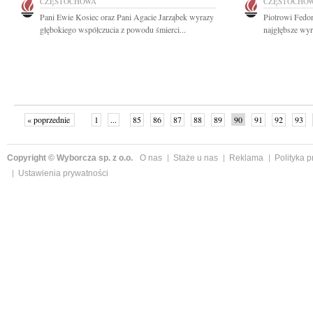
CZĘSTOCHOWA
CZĘSTOCHO
Pani Ewie Kosiec oraz Pani Agacie Jarząbek wyrazy
Piotrowi Fedo
głębokiego współczucia z powodu śmierci...
najgłębsze wyr
« poprzednie
1
...
85
86
87
88
89
90
91
92
93
»
Copyright © Wyborcza sp. z o.o.
O nas
Staże u nas
Reklama
Polityka 
Ustawienia prywatności