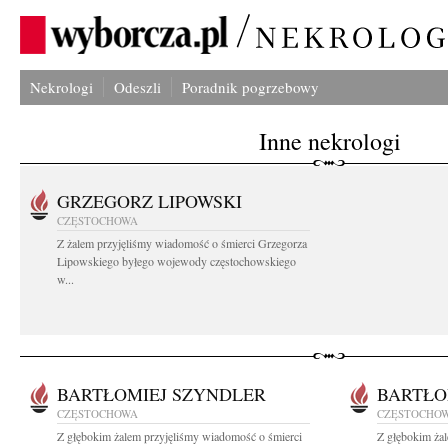
Nekrologi
Odeszli
Poradnik pogrzebowy
Inne nekrologi
GRZEGORZ LIPOWSKI
CZĘSTOCHOWA
Z żalem przyjęliśmy wiadomość o śmierci Grzegorza
Lipowskiego byłego wojewody częstochowskiego
w...
BARTŁOMIEJ SZYNDLER
BARTŁO
CZĘSTOCHOWA
CZĘSTOCHO
Z głębokim żalem przyjęliśmy wiadomość o śmierci
Z głębokim ża