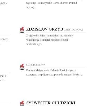
ący...
Systemy Polimeryczne Barre Thomas Poland
wyrazy...
ZDZISŁAW GRZYB
CZĘSTOCHOWA
Z głębokim żalem i smutkiem przyjęliśmy
 śmierci
wiadomość o śmierci naszego Kolegi i
.
wieloletniego...
CZĘSTOCHOWA
Paniom Małgorzacie i Marcie Pustuł wyrazy
szczerego współczucia z powodu śmierci Męża i...
dniu 11
ż....
SYLWESTER CHUDZICKI