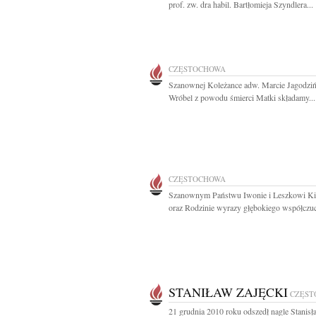
prof. zw. dra habil. Bartłomieja Szyndlera...
CZĘSTOCHOWA
Szanownej Koleżance adw. Marcie Jagodziń
Wróbel z powodu śmierci Matki składamy...
CZĘSTOCHOWA
Szanownym Państwu Iwonie i Leszkowi Ki
oraz Rodzinie wyrazy głębokiego współczuci
STANIŁAW ZAJĘCKI
CZĘST
21 grudnia 2010 roku odszedł nagle Stanis