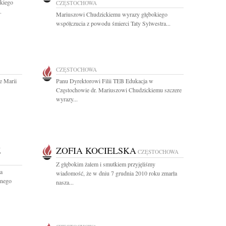
skiego
CZĘSTOCHOWA
.
Mariuszowi Chudzickiemu wyrazy głębokiego
współczucia z powodu śmierci Taty Sylwestra...
CZĘSTOCHOWA
e Marii
Panu Dyrektorowi Filii TEB Edukacja w
Częstochowie dr. Mariuszowi Chudzickiemu szczere
wyrazy...
Z
ZOFIA KOCIELSKA
CZĘSTOCHOWA
Z głębokim żalem i smutkiem przyjęliśmy
a
wiadomość, że w dniu 7 grudnia 2010 roku zmarła
anego
nasza...