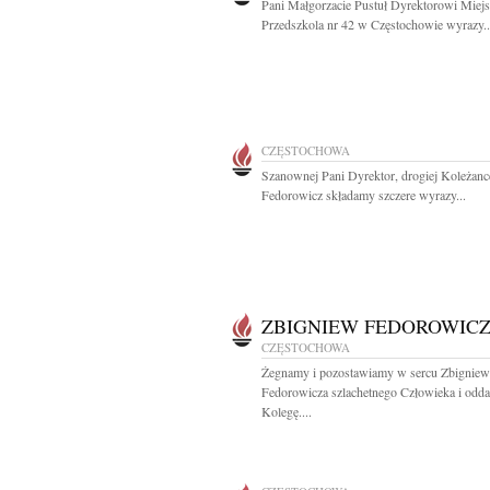
Pani Małgorzacie Pustuł Dyrektorowi Miej
Przedszkola nr 42 w Częstochowie wyrazy..
CZĘSTOCHOWA
Szanownej Pani Dyrektor, drogiej Koleżanc
Fedorowicz składamy szczere wyrazy...
ZBIGNIEW FEDOROWIC
CZĘSTOCHOWA
Żegnamy i pozostawiamy w sercu Zbigniew
Fedorowicza szlachetnego Człowieka i odd
Kolegę....