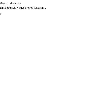
.2026
Częstochowa
oannie Jędrzejowskiej-Prokop radczyni...
ej