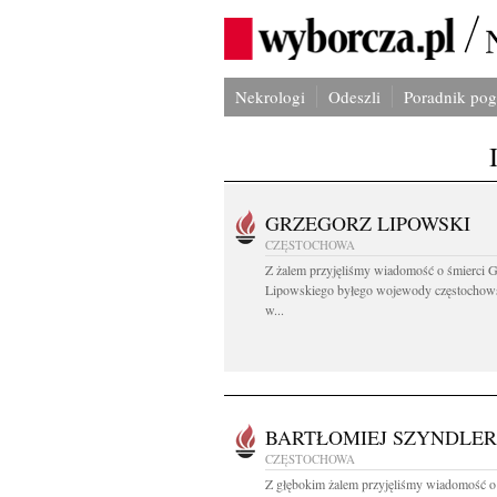
Nekrologi
Odeszli
Poradnik po
GRZEGORZ LIPOWSKI
CZĘSTOCHOWA
Z żalem przyjęliśmy wiadomość o śmierci 
Lipowskiego byłego wojewody częstochow
w...
BARTŁOMIEJ SZYNDLER
CZĘSTOCHOWA
Z głębokim żalem przyjęliśmy wiadomość o