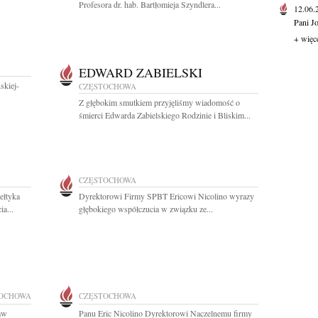
Profesora dr. hab. Bartłomieja Szyndlera...
12.06
Pani J
+ więc
EDWARD ZABIELSKI
skiej-
CZĘSTOCHOWA
Z głębokim smutkiem przyjęliśmy wiadomość o
śmierci Edwarda Zabielskiego Rodzinie i Bliskim...
CZĘSTOCHOWA
ełtyka
Dyrektorowi Firmy SPBT Ericowi Nicolino wyrazy
a...
głębokiego współczucia w związku ze...
OCHOWA
CZĘSTOCHOWA
ław
Panu Eric Nicolino Dyrektorowi Naczelnemu firmy