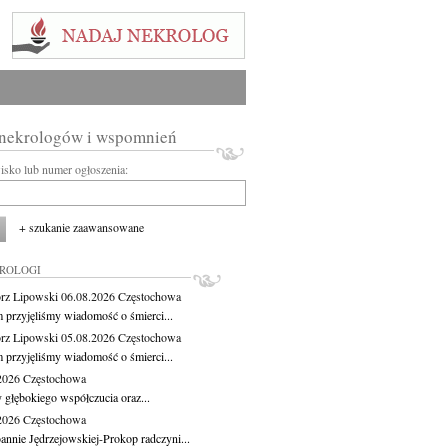
 nekrologów i wspomnień
wisko lub numer ogłoszenia:
+ szukanie zaawansowane
KROLOGI
rz Lipowski
06.08.2026
Częstochowa
m przyjęliśmy wiadomość o śmierci...
rz Lipowski
05.08.2026
Częstochowa
m przyjęliśmy wiadomość o śmierci...
.2026
Częstochowa
 głębokiego współczucia oraz...
.2026
Częstochowa
oannie Jędrzejowskiej-Prokop radczyni...