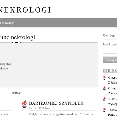
grzebowy
Inne nekrologi
Szukaj
Imię i naz
Grzegorza
skiego
INNE NE
Grzego
Z żale
Grzego
Z żale
22.06
BARTŁOMIEJ SZYNDLER
Wyrazy
CZĘSTOCHOWA
15.06
 śmierci
Z głębokim żalem przyjęliśmy wiadomość o śmierci
Pani J