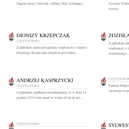
Zajęcki zacny Człowiek, oddany Mąż, kochający...
Systemy Polim
wyrazy...
DIONIZY KRZEPCZAK
ZDZISŁ
CZĘSTOCHOWA
Z głębokim żal
Z głębokim żalem przyjęliśmy wiadomość o śmierci
wiadomość o śm
Dionizego Krzepczaka inicjatora powstania...
wieloletniego..
ANDRZEJ KASPRZYCKI
CZĘSTOCHO
Paniom Małgor
CZĘSTOCHOWA
szczerego wspó
Z głębokim smutkiem zawiadamiamy, że w dniu 11
grudnia 2010 roku zmarł w wieku 60 lat dr inż....
CZĘSTOCHOWA
SYLWES