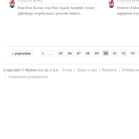
CZĘSTOCHOWA
CZĘSTOCHO
Pani Ewie Kosiec oraz Pani Agacie Jarząbek wyrazy
Piotrowi Fedo
głębokiego współczucia z powodu śmierci...
najgłębsze wyr
« poprzednie
1
...
85
86
87
88
89
90
91
92
93
»
Copyright © Wyborcza sp. z o.o.
O nas
Staże u nas
Reklama
Polityka 
Ustawienia prywatności