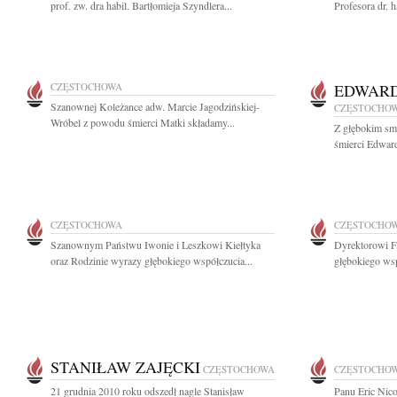
prof. zw. dra habil. Bartłomieja Szyndlera...
Profesora dr. h
CZĘSTOCHOWA
EDWARD
Szanownej Koleżance adw. Marcie Jagodzińskiej-
CZĘSTOCHO
Wróbel z powodu śmierci Matki składamy...
Z głębokim sm
śmierci Edward
CZĘSTOCHOWA
CZĘSTOCHO
Szanownym Państwu Iwonie i Leszkowi Kiełtyka
Dyrektorowi F
oraz Rodzinie wyrazy głębokiego współczucia...
głębokiego wsp
STANIŁAW ZAJĘCKI
CZĘSTOCHOWA
CZĘSTOCHO
21 grudnia 2010 roku odszedł nagle Stanisław
Panu Eric Nic