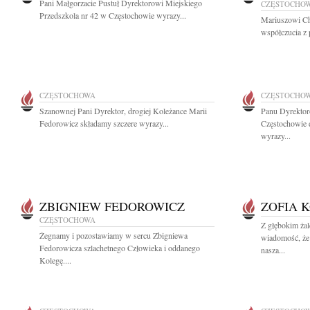
Pani Małgorzacie Pustuł Dyrektorowi Miejskiego
CZĘSTOCHO
Przedszkola nr 42 w Częstochowie wyrazy...
Mariuszowi Ch
współczucia z 
CZĘSTOCHOWA
CZĘSTOCHO
Szanownej Pani Dyrektor, drogiej Koleżance Marii
Panu Dyrektor
Fedorowicz składamy szczere wyrazy...
Częstochowie 
wyrazy...
ZBIGNIEW FEDOROWICZ
ZOFIA 
CZĘSTOCHOWA
Z głębokim żal
Żegnamy i pozostawiamy w sercu Zbigniewa
wiadomość, że
Fedorowicza szlachetnego Człowieka i oddanego
nasza...
Kolegę....