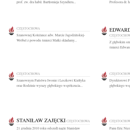
prof. zw. dra habil. Bartłomieja Szyndlera...
Profesora dr. h
CZĘSTOCHOWA
EDWARD
Szanownej Koleżance adw. Marcie Jagodzińskiej-
CZĘSTOCHO
Wróbel z powodu śmierci Matki składamy...
Z głębokim sm
śmierci Edward
CZĘSTOCHOWA
CZĘSTOCHO
Szanownym Państwu Iwonie i Leszkowi Kiełtyka
Dyrektorowi F
oraz Rodzinie wyrazy głębokiego współczucia...
głębokiego wsp
STANIŁAW ZAJĘCKI
CZĘSTOCHOWA
CZĘSTOCHO
21 grudnia 2010 roku odszedł nagle Stanisław
Panu Eric Nic