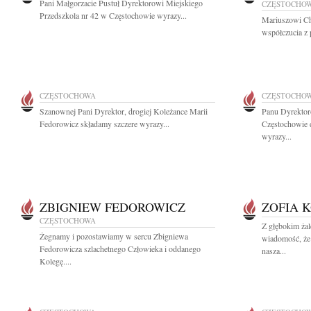
Pani Małgorzacie Pustuł Dyrektorowi Miejskiego
CZĘSTOCHO
Przedszkola nr 42 w Częstochowie wyrazy...
Mariuszowi Ch
współczucia z 
CZĘSTOCHOWA
CZĘSTOCHO
Szanownej Pani Dyrektor, drogiej Koleżance Marii
Panu Dyrektor
Fedorowicz składamy szczere wyrazy...
Częstochowie 
wyrazy...
ZBIGNIEW FEDOROWICZ
ZOFIA 
CZĘSTOCHOWA
Z głębokim żal
Żegnamy i pozostawiamy w sercu Zbigniewa
wiadomość, że
Fedorowicza szlachetnego Człowieka i oddanego
nasza...
Kolegę....