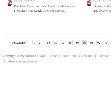
CZĘSTOCHOWA
CZĘSTOCHO
Pani Ewie Kosiec oraz Pani Agacie Jarząbek wyrazy
Piotrowi Fedo
głębokiego współczucia z powodu śmierci...
najgłębsze wyr
« poprzednie
1
...
85
86
87
88
89
90
91
92
93
»
Copyright © Wyborcza sp. z o.o.
O nas
Staże u nas
Reklama
Polityka 
Ustawienia prywatności