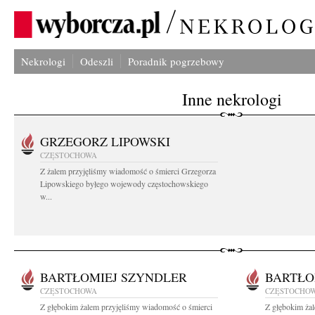
Nekrologi
Odeszli
Poradnik pogrzebowy
Inne nekrologi
GRZEGORZ LIPOWSKI
CZĘSTOCHOWA
Z żalem przyjęliśmy wiadomość o śmierci Grzegorza
Lipowskiego byłego wojewody częstochowskiego
w...
BARTŁOMIEJ SZYNDLER
BARTŁO
CZĘSTOCHOWA
CZĘSTOCHO
Z głębokim żalem przyjęliśmy wiadomość o śmierci
Z głębokim ża