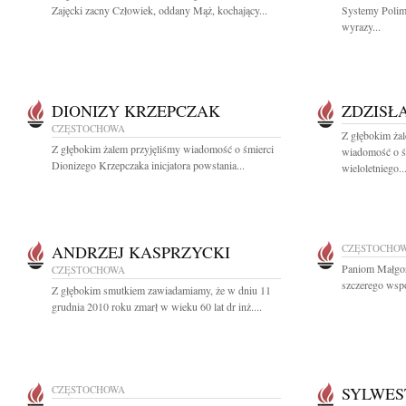
Zajęcki zacny Człowiek, oddany Mąż, kochający...
Systemy Polim
wyrazy...
DIONIZY KRZEPCZAK
ZDZISŁ
CZĘSTOCHOWA
Z głębokim żal
Z głębokim żalem przyjęliśmy wiadomość o śmierci
wiadomość o śm
Dionizego Krzepczaka inicjatora powstania...
wieloletniego..
ANDRZEJ KASPRZYCKI
CZĘSTOCHO
Paniom Małgor
CZĘSTOCHOWA
szczerego wspó
Z głębokim smutkiem zawiadamiamy, że w dniu 11
grudnia 2010 roku zmarł w wieku 60 lat dr inż....
CZĘSTOCHOWA
SYLWES