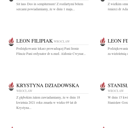
Sit laus Deo in sempiternum! Z rozdartymi bólem
Z wielkim smu
sercami powiadamiamy, że w dniu 1 maja...
śmierci dr Ada
LEON FILIPIAK
LEON FI
WROCŁAW
Podziękowanie lekarz prowadzącej Pani Irenie
Podziękowanie 
Flincie Pani ordynator dr n.med. Aldonie Cwynar...
za wieloletnią
KRYSTYNA DZIADOWSKA
STANIS
WROCŁAW
WROCŁAW
Z głębokim żalem zawiadamiamy, że w dniu 18
W dniu 15 kwie
kwietnia 2021 roku zmarła w wieku 69 lat dr
Stanisław Gor
Krystyna...