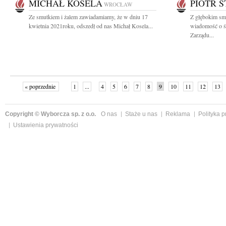
MICHAŁ KOSELA
PIOTR 
WROCŁAW
Ze smutkiem i żalem zawiadamiamy, że w dniu 17
Z głębokim smu
kwietnia 2021roku, odszedł od nas Michał Kosela...
wiadomość o śm
Zarządu...
« poprzednie
1
...
4
5
6
7
8
9
10
11
12
13
Copyright © Wyborcza sp. z o.o.
O nas
Staże u nas
Reklama
Polityka 
Ustawienia prywatności