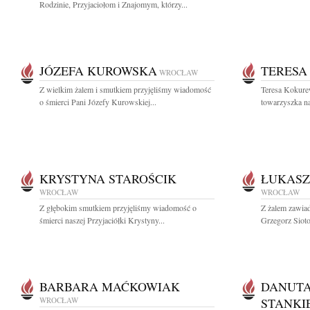
Rodzinie, Przyjaciołom i Znajomym, którzy...
JÓZEFA KUROWSKA
TERESA
WROCŁAW
Z wielkim żalem i smutkiem przyjęliśmy wiadomość
Teresa Kokure
o śmierci Pani Józefy Kurowskiej...
towarzyszka n
KRYSTYNA STAROŚCIK
ŁUKASZ
WROCŁAW
WROCŁAW
Z głębokim smutkiem przyjęliśmy wiadomość o
Z żalem zawiad
śmierci naszej Przyjaciółki Krystyny...
Grzegorz Sioto
BARBARA MAĆKOWIAK
DANUTA
WROCŁAW
STANKI