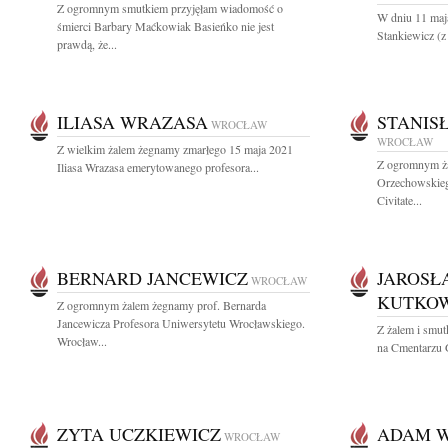
Z ogromnym smutkiem przyjęłam wiadomość o
W dniu 11 maj
śmierci Barbary Maćkowiak Basieńko nie jest
Stankiewicz (
prawdą, że...
ILIASA WRAZASA
STANIS
WROCŁAW
WROCŁAW
Z wielkim żalem żegnamy zmarłego 15 maja 2021
Z ogromnym ża
Iliasa Wrazasa emerytowanego profesora...
Orzechowskie
Civitate...
BERNARD JANCEWICZ
JAROSŁ
WROCŁAW
KUTKOW
Z ogromnym żalem żegnamy prof. Bernarda
Jancewicza Profesora Uniwersytetu Wrocławskiego.
Z żalem i smut
Wrocław...
na Cmentarzu 
ZYTA UCZKIEWICZ
ADAM W
WROCŁAW