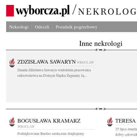
Nekrologi
Odeszli
Poradnik pogrzebowy
Inne nekrologi
ZDZISŁAWA SAWARYN
WROCŁAW
Zmarła Zdzisława Sawaryn wieloletnia pracownica
cukrownictwa na Dolnym Śląsku Żegnamy Ją...
BOGUSŁAWA KRAMARZ
TERESA
WROCŁAW
25 lipca zmarł
Podziękowanie Bardzo serdecznie dziękujemy
dobry człowiek