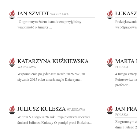
JAN SZMIDT
ŁUKASZ
WARSZAWA
Z ogromnym żalem i smutkiem przyjęliśmy
Podziękowanie
wiadomość o śmierci ...
współpracowni
KATARZYNA KUŹNIEWSKA
MARTA 
WARSZAWA
POLSKA
Wspomnienie po jedenastu latach 2026 rok, 30
4 lutego zmar
stycznia 2015 roku zmarła nagle Katarzyna...
Petrusewicz na
profesor...
JULIUSZ KULESZA
JAN FR
WARSZAWA
POLSKA
W dniu 5 lutego 2026 roku mija pierwsza rocznica
Z ogromnym ża
śmierci Juliusza Kuleszy O pamięć prosi Rodzina...
dniu 3 lutego 