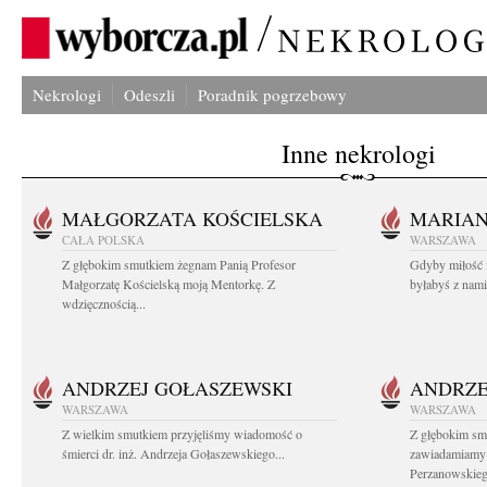
Nekrologi
Odeszli
Poradnik pogrzebowy
Inne nekrologi
MAŁGORZATA KOŚCIELSKA
MARIA
CAŁA POLSKA
WARSZAWA
Z głębokim smutkiem żegnam Panią Profesor
Gdyby miłość 
Małgorzatę Kościelską moją Mentorkę. Z
byłabyś z nami 
wdzięcznością...
ANDRZEJ GOŁASZEWSKI
ANDRZE
WARSZAWA
WARSZAWA
Z wielkim smutkiem przyjęliśmy wiadomość o
Z głębokim sm
śmierci dr. inż. Andrzeja Gołaszewskiego...
zawiadamiamy o
Perzanowskieg