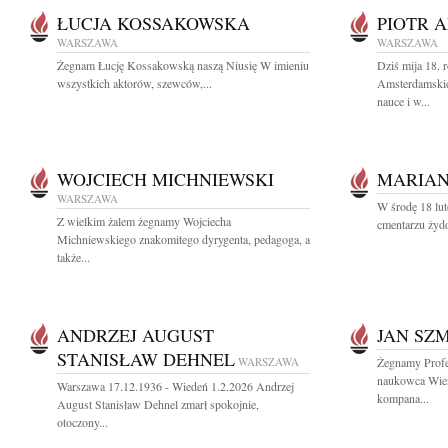
ŁUCJA KOSSAKOWSKA
PIOTR 
WARSZAWA
WARSZAWA
Żegnam Łucję Kossakowską naszą Niusię W imieniu
Dziś mija 18. r
wszystkich aktorów, szewców,...
Amsterdamskie
nauce i w...
WOJCIECH MICHNIEWSKI
MARIAN
WARSZAWA
W środę 18 lut
Z wielkim żalem żegnamy Wojciecha
cmentarzu żyd
Michniewskiego znakomitego dyrygenta, pedagoga, a
także...
ANDRZEJ AUGUST
JAN SZ
STANISŁAW DEHNEL
WARSZAWA
Żegnamy Profe
naukowca Wier
Warszawa 17.12.1936 - Wiedeń 1.2.2026 Andrzej
kompana...
August Stanisław Dehnel zmarł spokojnie,
otoczony...