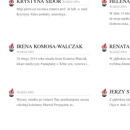
KRYSTYNA SIDOR
HELENA
WARSZAWA
WARSZAWA
Mija pierwsza rocznica śmierci prof. dr hab. n. med.
W dniu 14 lut
Krystyny Sidor pediatry, neurologa...
lat moja naju
Dobrowolska..
IRENA KOMOSA-WALCZAK
RENATA
WARSZAWA
WARSZAWA
18 lutego 2014 roku zmarła Irena Komosa-Walczak
W głębokim ża
lekarz medycyny Pamiętamy o Tobie syn, synowa i...
wybitną dzienn
JERZY 
WARSZAWA
Wyrazy smutku po śmierci Taty przekazujemy naszej
Z głębokim ża
szkolnej koleżance Marioli Przyjaciele ze...
Ojca w dniu 11