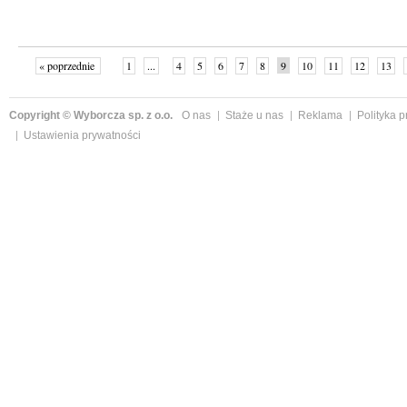
« poprzednie
1
...
4
5
6
7
8
9
10
11
12
13
Copyright © Wyborcza sp. z o.o.
O nas
Staże u nas
Reklama
Polityka 
Ustawienia prywatności