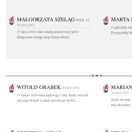
MAŁGORZATA SZELĄG
MARTA 
WIEK: 61
WARSZAWA
Z głębokim ża
27 lipca 2026 roku zmarła przeżywszy lat 61
Przyjaciółkę M
Małgorzata Szeląg moja Mama Marta
WITOLD GRABEK
MARIAN
WARSZAWA
WARSZAWA
19 lutego 2026 roku upływają 3 lata, kiedy odszedł
Sześć lat mija
mój mąż Witold Grabek absolwent SGSZ,...
mój ukochany 