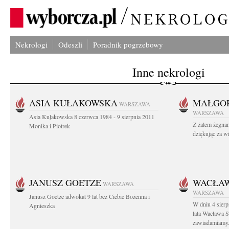
Nekrologi
Odeszli
Poradnik pogrzebowy
Inne nekrologi
ASIA KUŁAKOWSKA
MAŁGOR
WARSZAWA
WARSZAWA
Asia Kułakowska 8 czerwca 1984 - 9 sierpnia 2011
Z żalem żegnam
Monika i Piotrek
dziękując za w
JANUSZ GOETZE
WACŁAW
WARSZAWA
WARSZAWA
Janusz Goetze adwokat 9 lat bez Ciebie Bożenna i
W dniu 4 sier
Agnieszka
lata Wacława 
zawiadamiamy.