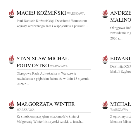
MACIEJ KOŹMIŃSKI
ANDRZE
WARSZAWA
MALINO
Pani Danucie Koźmińskiej, Dzieciom i Wnuczkom
wyrazy serdecznego żalu i współczucia z powodu...
Okręgowa Rad
zawiadamia z g
2026 r....
STANISŁAW MICHAŁ
EDWAR
PODMOSTKO
WARSZAWA
Dziś mija XXX
Makuli Szybow
Okręgowa Rada Adwokacka w Warszawie
zawiadamia z głębokim żalem, że w dniu 13 stycznia
2026 r....
MAŁGORZATA WINTER
MICHAŁ
WARSZAWA
WARSZAWA
Ze smutkiem przyjęłam wiadomość o śmierci
Z ogromnym ża
Małgorzaty Winter historyczki sztuki, w latach...
Mentora Misia