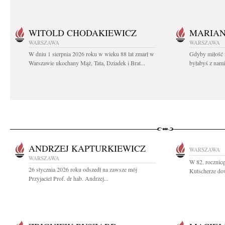
WITOLD CHODAKIEWICZ
MARIA
WARSZAWA
WARSZAWA
W dniu 1 sierpnia 2026 roku w wieku 88 lat zmarł w
Gdyby miłość 
Warszawie ukochany Mąż, Tata, Dziadek i Brat...
byłabyś z nami 
ANDRZEJ KAPTURKIEWICZ
WARSZAWA
WARSZAWA
W 82. rocznic
26 stycznia 2026 roku odszedł na zawsze mój
Kutscherze dow
Przyjaciel Prof. dr hab. Andrzej...