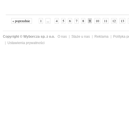
« poprzednie
1
...
4
5
6
7
8
9
10
11
12
13
Copyright © Wyborcza sp. z o.o.
O nas
Staże u nas
Reklama
Polityka 
Ustawienia prywatności