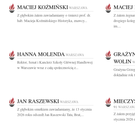
MACIEJ KOŹMIŃSKI
MACIEJ
WARSZAWA
Z głębokim żalem zawiadamiamy o śmierci prof. dr.
Z żalem żegn
hab. Macieja Koźmińskiego Historyka, znawcy...
drogiego koleg
im....
HANNA MOLENDA
GRAŻYN
WARSZAWA
WOLIN
Rektor, Senat i Kanclerz Szkoły Głównej Handlowej
W
w Warszawie wraz z całą społecznością z...
Grażyna Grzeg
dokładnie rok t
JAN RASZEWSKI
MIECZY
WARSZAWA
91
WARSZAW
Z głębokim smutkiem zawiadamiamy, że 13 stycznia
Z żalem przyję
2026 roku odszedł Jan Raszewski Tata, Brat,...
stycznia 2026 r