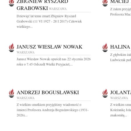
ZBIGNIEW RYSZARD
MACIEJ
GRABOWSKI
WARSZAWA
Z żalem przyję
Profesora Mac
Dziewięć lat temu zmarł Zbigniew Ryszard
Grabowski (11 VI 1927 - 28 I 2017) Człowiek
wielkiego...
JANUSZ WIESŁAW NOWAK
HALINA
WARSZAWA
Z głębokim ża
Janusz Wiesław Nowak opuścił nas 22 stycznia 2026
Ludwiczak pedia
roku o 7.45 Odszedł Wielki Przyjaciel,...
ANDRZEJ BOGUSŁAWSKI
JOLANT
WARSZAWA
WARSZAWA
Z wielkim smutkiem przyjęliśmy wiadomość o
Z wielkim smu
śmierci Profesora Andrzeja Bogusławskiego (1931-
Koleżankę Jol
2026)...
znakomitą...