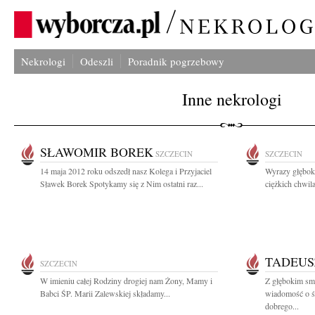
Nekrologi
Odeszli
Poradnik pogrzebowy
Inne nekrologi
SŁAWOMIR BOREK
SZCZECIN
SZCZECIN
14 maja 2012 roku odszedł nasz Kolega i Przyjaciel
Wyrazy głębok
Sławek Borek Spotykamy się z Nim ostatni raz...
ciężkich chwil
TADEUS
SZCZECIN
W imieniu całej Rodziny drogiej nam Żony, Mamy i
Z głębokim smu
Babci ŚP. Marii Zalewskiej składamy...
wiadomość o ś
dobrego...