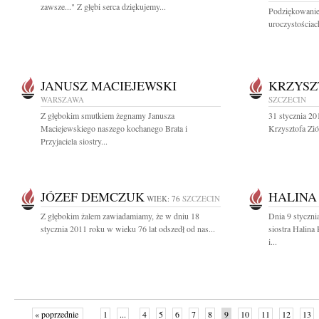
zawsze..." Z głębi serca dziękujemy...
Podziękowanie
uroczystościac
JANUSZ MACIEJEWSKI
KRZYSZ
WARSZAWA
SZCZECIN
Z głębokim smutkiem żegnamy Janusza
31 stycznia 20
Maciejewskiego naszego kochanego Brata i
Krzysztofa Zi
Przyjaciela siostry...
JÓZEF DEMCZUK
HALINA
WIEK: 76
SZCZECIN
Z głębokim żalem zawiadamiamy, że w dniu 18
Dnia 9 styczni
stycznia 2011 roku w wieku 76 lat odszedł od nas...
siostra Halin
i...
« poprzednie
1
...
4
5
6
7
8
9
10
11
12
13