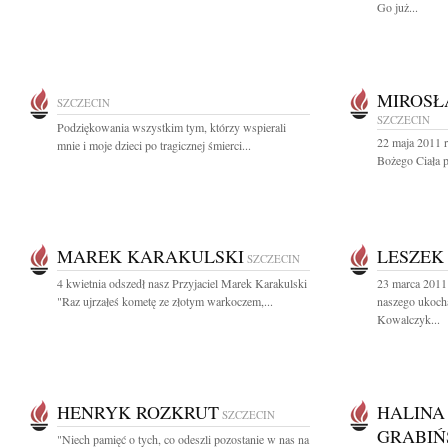
Go już...
MIROSŁ
SZCZECIN
SZCZECIN
Podziękowania wszystkim tym, którzy wspierali
22 maja 2011 r
mnie i moje dzieci po tragicznej śmierci...
Bożego Ciała pr
MAREK KARAKULSKI
LESZEK
SZCZECIN
4 kwietnia odszedł nasz Przyjaciel Marek Karakulski
23 marca 2011
"Raz ujrzałeś kometę ze złotym warkoczem,...
naszego ukoch
Kowalczyk...
HENRYK ROZKRUT
HALINA
SZCZECIN
GRABIŃ
"Niech pamięć o tych, co odeszli pozostanie w nas na