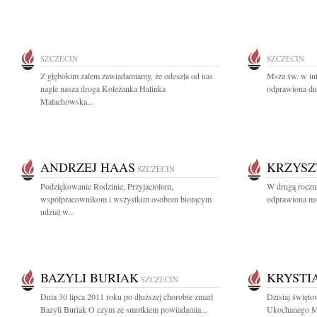
SZCZECIN
SZCZECIN
Z głębokim żalem zawiadamiamy, że odeszła od nas
Msza św. w inte
nagle nasza droga Koleżanka Halinka
odprawiona dni
Małachowska...
ANDRZEJ HAAS
KRZYSZ
SZCZECIN
Podziękowanie Rodzinie, Przyjaciołom,
W drugą roczni
współpracownikom i wszystkim osobom biorącym
odprawiona msz
udział w...
BAZYLI BURIAK
KRYSTI
SZCZECIN
Dnia 30 lipca 2011 roku po dłuższej chorobie zmarł
Dzisiaj święt
Bazyli Buriak O czym ze smutkiem powiadamia...
Ukochanego Mę