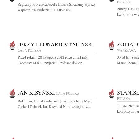
POLSKA
Żegnamy Profesora Józefa Hozera Składamy wyrazy
Zmarła Pani El
współczucia Rodzinie T.J. Lubińscy
kwestorem w w
JERZY LEONARD MYŚLIŃSKI
ZOFIA 
CAŁA POLSKA
WARSZAWA
Przed rokiem 28 listopada 2022 roku zmarł mój
30 lat temu o
ukochany Maż i Przyjaciel. Profesor doktor...
Mama, Żona, Ba
JAN KISYŃSKI
STANIS
CAŁA POLSKA
POLSKA
Rok temu, 18 listopada zmarł nasz ukochany Mąż,
14 październi
Ojciec i Dziadek Jan Kisyński Na zawsze jest w...
kompozytor, ar