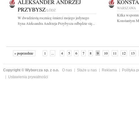
ALEKSANDER ANDRZEJ
KONSTA
PRZYBYSZ
WARSZAWA
ŁÓDŹ
Kilka wspomnień
W dwudziestą rocznicę śmierci mojego jedynego
Konstantym Mi
Syna Aleksandra Andrzeja Przybysza odbędzie się...
« poprzednie
1
...
4
5
6
7
8
9
10
11
12
13
Copyright © Wyborcza sp. z o.o.
O nas
Staże u nas
Reklama
Polityka 
Ustawienia prywatności