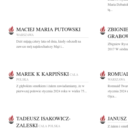
Maria Dzbańsk
tą...
MACIEJ MARIA PUTOWSKI
ZBIGNI
WARSZAWA
GRABO
Dziś mijają cztery lata od dnia, kiedy odszedł na
Zbigniew Rysz
zawsze mój najukochańszy Mąż i...
2017 W siódmą 
MAREK K KARPIŃSKI
ROMUA
CAŁA
POLSKA
WARSZAWA
Z głębokim smutkiem i żalem zawiadamiamy, że w
Romuald Twar
pierwszej połowie stycznia 2024 roku w wieku 75...
stycznia 2024
Ojca...
TADEUSZ ISAKOWICZ-
JANUSZ
ZALESKI
CAŁA POLSKA
Z żalem i smu