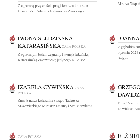
Mistrza Współc
Z ogromną przykrością przyjąłem wiadomość o
śmierci Ks. Tadeusza Isakowicza-Zaleskiego...
IWONA ŚLEDZIŃSKA-
JOANNA
KATARASIŃSKA
CAŁA POLSKA
Z głębokim sm
stycznia 2024
Z ogromnym bólem żegnamy Iwonę Śledzińską-
Sołyga...
Katarasińską Założycielkę jedynego w Polsce...
IZABELA CYWIŃSKA
GRZEGO
CAŁA
POLSKA
DAWIDZ
Zmarła nasza koleżanka z rządu Tadeusza
Dnia 16 grudni
Mazowieckiego Minister Kultury i Sztuki wybitna...
Dawidziak Mąż 
ELŻBIE
CAŁA POLSKA