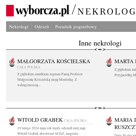
Nekrologi
Odeszli
Poradnik pogrzebowy
Inne nekrologi
MAŁGORZATA KOŚCIELSKA
MARTA 
CAŁA POLSKA
Z głębokim ża
Z głębokim smutkiem żegnam Panią Profesor
Przyjaciółkę M
Małgorzatę Kościelską moją Mentorkę. Z
wdzięcznością...
WITOLD GRABEK
MARIA 
CAŁA POLSKA
RUSZCZ
19 lutego 2024 mija rok kiedy odszedł mój mąż,
Witold Grabek absolwent SGSZ, magister...
Dnia 30 stycz