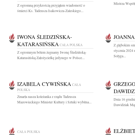
Mistrza Współc
Z ogromną przykrością przyjąłem wiadomość o
śmierci Ks. Tadeusza Isakowicza-Zaleskiego...
IWONA ŚLEDZIŃSKA-
JOANNA
KATARASIŃSKA
CAŁA POLSKA
Z głębokim sm
stycznia 2024
Z ogromnym bólem żegnamy Iwonę Śledzińską-
Sołyga...
Katarasińską Założycielkę jedynego w Polsce...
IZABELA CYWIŃSKA
GRZEGO
CAŁA
POLSKA
DAWIDZ
Zmarła nasza koleżanka z rządu Tadeusza
Dnia 16 grudni
Mazowieckiego Minister Kultury i Sztuki wybitna...
Dawidziak Mąż 
ELŻBIE
CAŁA POLSKA