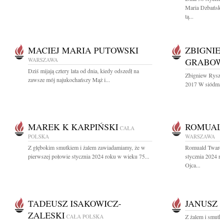
Maria Dzbańsk
tą...
MACIEJ MARIA PUTOWSKI
ZBIGNI
WARSZAWA
GRABO
Dziś mijają cztery lata od dnia, kiedy odszedł na
Zbigniew Rysz
zawsze mój najukochańszy Mąż i...
2017 W siódmą 
MAREK K KARPIŃSKI
ROMUA
CAŁA
POLSKA
WARSZAWA
Z głębokim smutkiem i żalem zawiadamiamy, że w
Romuald Twar
pierwszej połowie stycznia 2024 roku w wieku 75...
stycznia 2024
Ojca...
TADEUSZ ISAKOWICZ-
JANUSZ
ZALESKI
CAŁA POLSKA
Z żalem i smu