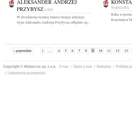
ALEKSANDER ANDRZEJ
KONSTA
PRZYBYSZ
WARSZAWA
ŁÓDŹ
Kilka wspomnień
W dwudziestą rocznicę śmierci mojego jedynego
Konstantym Mi
Syna Aleksandra Andrzeja Przybysza odbędzie się...
« poprzednie
1
...
4
5
6
7
8
9
10
11
12
13
Copyright © Wyborcza sp. z o.o.
O nas
Staże u nas
Reklama
Polityka 
Ustawienia prywatności