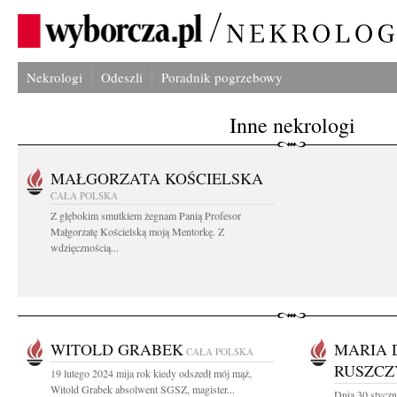
Nekrologi
Odeszli
Poradnik pogrzebowy
Inne nekrologi
MAŁGORZATA KOŚCIELSKA
CAŁA POLSKA
Z głębokim smutkiem żegnam Panią Profesor
Małgorzatę Kościelską moją Mentorkę. Z
wdzięcznością...
WITOLD GRABEK
MARIA 
CAŁA POLSKA
RUSZCZ
19 lutego 2024 mija rok kiedy odszedł mój mąż,
Witold Grabek absolwent SGSZ, magister...
Dnia 30 stycz