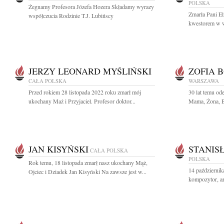
POLSKA
Żegnamy Profesora Józefa Hozera Składamy wyrazy
Zmarła Pani El
współczucia Rodzinie T.J. Lubińscy
kwestorem w w
JERZY LEONARD MYŚLIŃSKI
ZOFIA 
CAŁA POLSKA
WARSZAWA
Przed rokiem 28 listopada 2022 roku zmarł mój
30 lat temu o
ukochany Maż i Przyjaciel. Profesor doktor...
Mama, Żona, Ba
JAN KISYŃSKI
STANIS
CAŁA POLSKA
POLSKA
Rok temu, 18 listopada zmarł nasz ukochany Mąż,
14 październi
Ojciec i Dziadek Jan Kisyński Na zawsze jest w...
kompozytor, ar