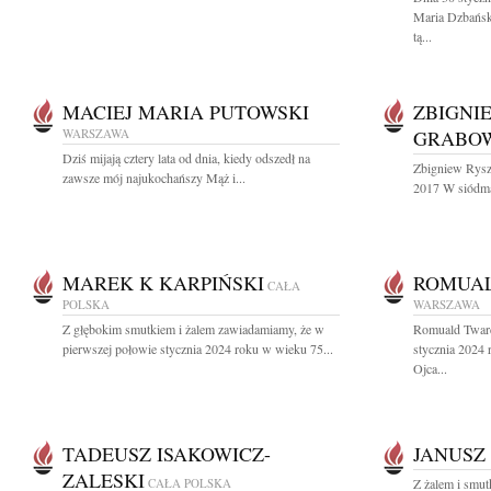
Maria Dzbańsk
tą...
MACIEJ MARIA PUTOWSKI
ZBIGNI
WARSZAWA
GRABO
Dziś mijają cztery lata od dnia, kiedy odszedł na
Zbigniew Rysz
zawsze mój najukochańszy Mąż i...
2017 W siódmą 
MAREK K KARPIŃSKI
ROMUA
CAŁA
POLSKA
WARSZAWA
Z głębokim smutkiem i żalem zawiadamiamy, że w
Romuald Twar
pierwszej połowie stycznia 2024 roku w wieku 75...
stycznia 2024
Ojca...
TADEUSZ ISAKOWICZ-
JANUSZ
ZALESKI
CAŁA POLSKA
Z żalem i smu