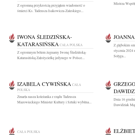
Mistrza Współc
Z ogromną przykrością przyjąłem wiadomość o
śmierci Ks. Tadeusza Isakowicza-Zaleskiego...
IWONA ŚLEDZIŃSKA-
JOANNA
KATARASIŃSKA
CAŁA POLSKA
Z głębokim sm
stycznia 2024
Z ogromnym bólem żegnamy Iwonę Śledzińską-
Sołyga...
Katarasińską Założycielkę jedynego w Polsce...
IZABELA CYWIŃSKA
GRZEGO
CAŁA
POLSKA
DAWIDZ
Zmarła nasza koleżanka z rządu Tadeusza
Dnia 16 grudni
Mazowieckiego Minister Kultury i Sztuki wybitna...
Dawidziak Mąż 
ELŻBIE
CAŁA POLSKA