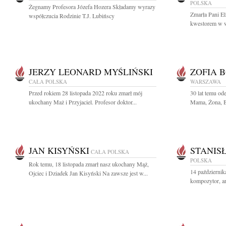
POLSKA
Żegnamy Profesora Józefa Hozera Składamy wyrazy
Zmarła Pani El
współczucia Rodzinie T.J. Lubińscy
kwestorem w w
JERZY LEONARD MYŚLIŃSKI
ZOFIA 
CAŁA POLSKA
WARSZAWA
Przed rokiem 28 listopada 2022 roku zmarł mój
30 lat temu o
ukochany Maż i Przyjaciel. Profesor doktor...
Mama, Żona, Ba
JAN KISYŃSKI
STANIS
CAŁA POLSKA
POLSKA
Rok temu, 18 listopada zmarł nasz ukochany Mąż,
14 październi
Ojciec i Dziadek Jan Kisyński Na zawsze jest w...
kompozytor, ar