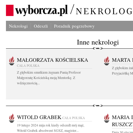
Nekrologi
Odeszli
Poradnik pogrzebowy
Inne nekrologi
MAŁGORZATA KOŚCIELSKA
MARTA 
CAŁA POLSKA
Z głębokim ża
Z głębokim smutkiem żegnam Panią Profesor
Przyjaciółkę M
Małgorzatę Kościelską moją Mentorkę. Z
wdzięcznością...
WITOLD GRABEK
MARIA 
CAŁA POLSKA
RUSZCZ
19 lutego 2024 mija rok kiedy odszedł mój mąż,
Witold Grabek absolwent SGSZ, magister...
Dnia 30 stycz