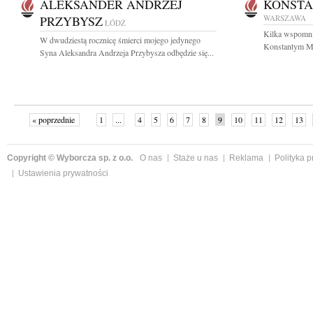
ALEKSANDER ANDRZEJ
KONSTA
PRZYBYSZ
WARSZAWA
ŁÓDŹ
Kilka wspomnień
W dwudziestą rocznicę śmierci mojego jedynego
Konstantym Mi
Syna Aleksandra Andrzeja Przybysza odbędzie się...
« poprzednie
1
...
4
5
6
7
8
9
10
11
12
13
Copyright © Wyborcza sp. z o.o.
O nas
Staże u nas
Reklama
Polityka 
Ustawienia prywatności