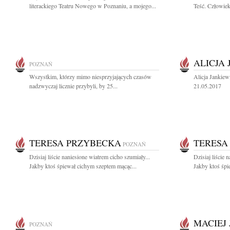
literackiego Teatru Nowego w Poznaniu, a mojego...
Teść. Człowiek 
ALICJA
POZNAŃ
Wszystkim, którzy mimo niesprzyjających czasów
Alicja Jankiew
nadzwyczaj licznie przybyli, by 25...
21.05.2017
TERESA PRZYBECKA
TERESA
POZNAŃ
Dzisiaj liście naniesione wiatrem cicho szumiały...
Dzisiaj liście 
Jakby ktoś śpiewał cichym szeptem mącąc...
Jakby ktoś śpi
MACIEJ 
POZNAŃ