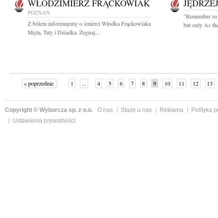
WŁODZIMIERZ FRĄCKOWIAK
JĘDRZE
POZNAŃ
"Remember us - 
Z bólem informujemy o śmierci Włodka Frąckowiaka
but only As th
Męża, Taty i Dziadka. Żegnaj...
« poprzednie
1
...
4
5
6
7
8
9
10
11
12
13
Copyright © Wyborcza sp. z o.o.
O nas
Staże u nas
Reklama
Polityka 
Ustawienia prywatności