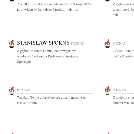
Z wielkim smutkiem zawiadamiamy, że 9 maja 2020
Z głębokim smu
r., w wieku 94 lat, odszedł prof. dr hab. inż....
wiadomość, że 
hab....
STANISŁAW SPORNY
POZNAŃ
POZNAŃ
Z głębokim żalem i smutkiem przyjęliśmy
Odszedł Anton
wiadomość o śmierci Profesora Stanisława
Teść i Dziadek
Spornego...
POZNAŃ
POZNAŃ
Wandziu Twoja dobroć zostaje z nami na zawsze
Z wielkim smut
Basia i Edwin
śmierci Wielki