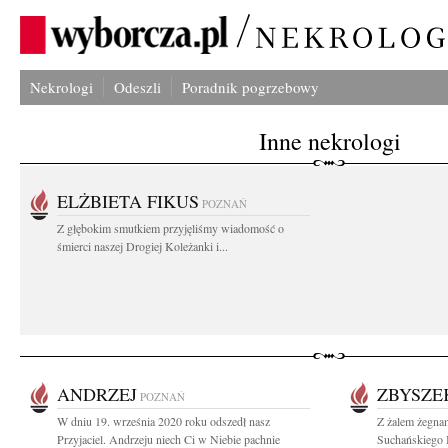
Nekrologi
Odeszli
Poradnik pogrzebowy
Inne nekrologi
ELŻBIETA FIKUS
POZNAŃ
Z głębokim smutkiem przyjęliśmy wiadomość o
śmierci naszej Drogiej Koleżanki i...
ANDRZEJ
ZBYSZE
POZNAŃ
W dniu 19. września 2020 roku odszedł nasz
Z żalem żegnam
Przyjaciel. Andrzeju niech Ci w Niebie pachnie
Suchańskiego 