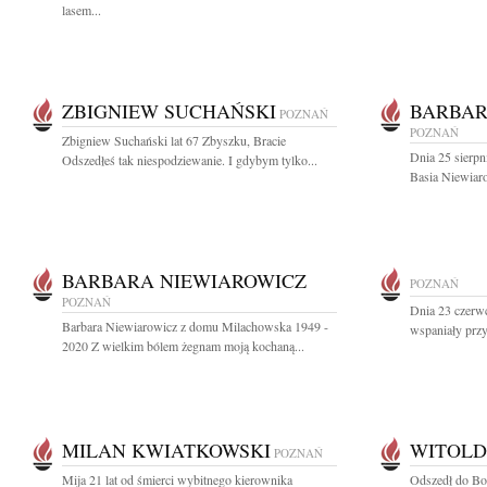
lasem...
ZBIGNIEW SUCHAŃSKI
BARBAR
POZNAŃ
POZNAŃ
Zbigniew Suchański lat 67 Zbyszku, Bracie
Dnia 25 sierpn
Odszedłeś tak niespodziewanie. I gdybym tylko...
Basia Niewiaro
BARBARA NIEWIAROWICZ
POZNAŃ
POZNAŃ
Dnia 23 czerw
Barbara Niewiarowicz z domu Milachowska 1949 -
wspaniały przyj
2020 Z wielkim bólem żegnam moją kochaną...
MILAN KWIATKOWSKI
WITOLD
POZNAŃ
Mija 21 lat od śmierci wybitnego kierownika
Odszedł do Bo