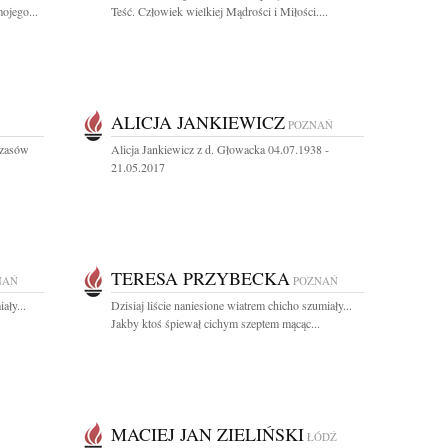
ojego...
Teść. Człowiek wielkiej Mądrości i Miłości....
ALICJA JANKIEWICZ
POZNAŃ
czasów
Alicja Jankiewicz z d. Głowacka 04.07.1938 -
21.05.2017
TERESA PRZYBECKA
NAŃ
POZNAŃ
ały...
Dzisiaj liście naniesione wiatrem chicho szumiały...
Jakby ktoś śpiewał cichym szeptem mącąc...
MACIEJ JAN ZIELIŃSKI
ŁÓDŹ