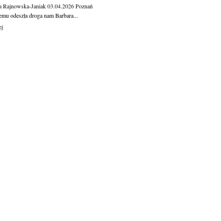
a Rajnowska-Janiak
03.04.2026
Poznań
temu odeszła droga nam Barbara...
ej