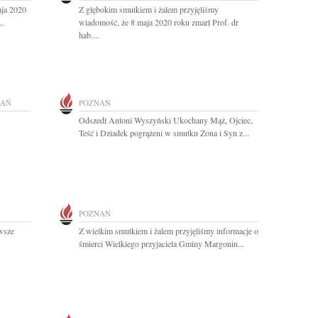
aja 2020
Z głębokim smutkiem i żalem przyjęliśmy
..
wiadomość, że 8 maja 2020 roku zmarł Prof. dr
hab....
NAŃ
POZNAŃ
Odszedł Antoni Wyszyński Ukochany Mąż, Ojciec,
Teść i Dziadek pogrążeni w smutku Żona i Syn z...
POZNAŃ
wsze
Z wielkim smutkiem i żalem przyjęliśmy informacje o
śmierci Wielkiego przyjaciela Gminy Margonin...