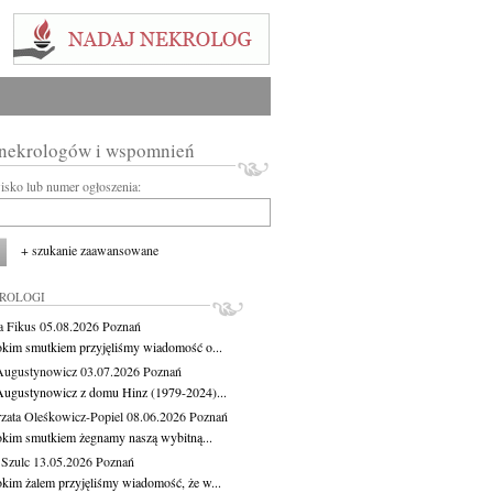
 nekrologów i wspomnień
wisko lub numer ogłoszenia:
+ szukanie zaawansowane
KROLOGI
a Fikus
05.08.2026
Poznań
okim smutkiem przyjęliśmy wiadomość o...
Augustynowicz
03.07.2026
Poznań
Augustynowicz z domu Hinz (1979-2024)...
zata Oleśkowicz-Popiel
08.06.2026
Poznań
okim smutkiem żegnamy naszą wybitną...
 Szulc
13.05.2026
Poznań
okim żalem przyjęliśmy wiadomość, że w...