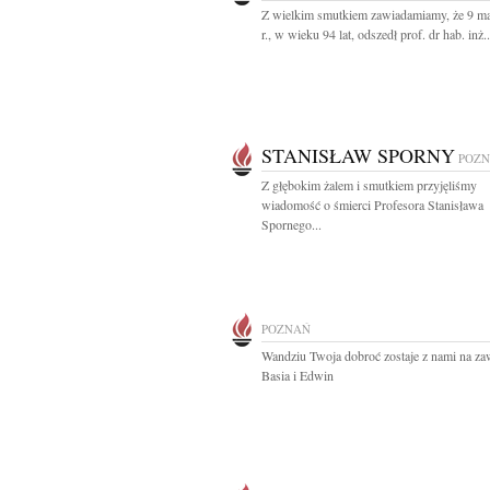
Z wielkim smutkiem zawiadamiamy, że 9 m
r., w wieku 94 lat, odszedł prof. dr hab. inż..
STANISŁAW SPORNY
POZ
Z głębokim żalem i smutkiem przyjęliśmy
wiadomość o śmierci Profesora Stanisława
Spornego...
POZNAŃ
Wandziu Twoja dobroć zostaje z nami na za
Basia i Edwin