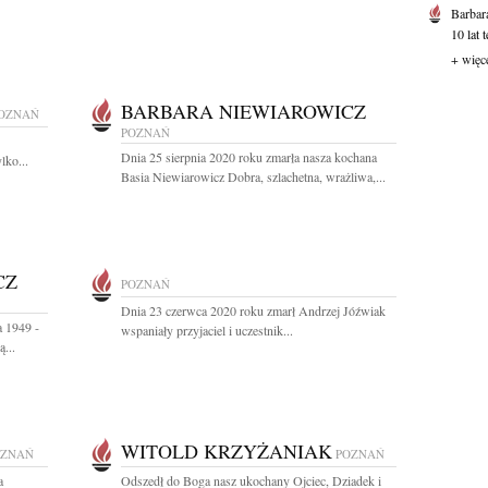
Barbar
10 lat 
+ więc
BARBARA NIEWIAROWICZ
OZNAŃ
POZNAŃ
Dnia 25 sierpnia 2020 roku zmarła nasza kochana
lko...
Basia Niewiarowicz Dobra, szlachetna, wrażliwa,...
CZ
POZNAŃ
Dnia 23 czerwca 2020 roku zmarł Andrzej Jóźwiak
 1949 -
wspaniały przyjaciel i uczestnik...
...
WITOLD KRZYŻANIAK
OZNAŃ
POZNAŃ
a
Odszedł do Boga nasz ukochany Ojciec, Dziadek i