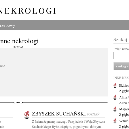
grzebowy
Inne nekrologi
Szukaj
Imię i naz
ść o
INNE NE
Elżbiet
Z głęb
Alina 
Alina 
Małgor
ZBYSZEK SUCHAŃSKI
POZNAŃ
Z głęb
Witold
z
Z żalem żegnamy naszego Przyjaciela i Wuja Zbyszka
Z głęb
nie
Suchańskiego Byłeś ciepłym, pogodnym i dobrym...