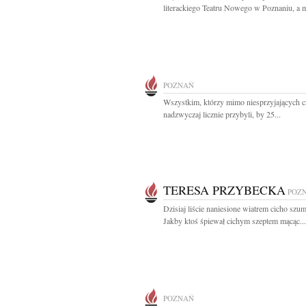
literackiego Teatru Nowego w Poznaniu, a m
POZNAŃ
Wszystkim, którzy mimo niesprzyjających 
nadzwyczaj licznie przybyli, by 25...
TERESA PRZYBECKA
POZ
Dzisiaj liście naniesione wiatrem cicho szumi
Jakby ktoś śpiewał cichym szeptem mącąc...
POZNAŃ