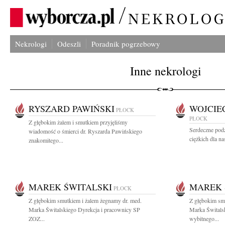
Nekrologi
Odeszli
Poradnik pogrzebowy
Inne nekrologi
RYSZARD PAWIŃSKI
WOJCIE
PŁOCK
PŁOCK
Z głębokim żalem i smutkiem przyjęliśmy
Serdeczne pod
wiadomość o śmierci dr. Ryszarda Pawińskiego
ciężkich dla n
znakomitego...
MAREK ŚWITALSKI
MAREK 
PŁOCK
Z głębokim smutkiem i żalem żegnamy dr. med.
Z głębokim sm
Marka Świtalskiego Dyrekcja i pracownicy SP
Marka Świtals
ZOZ...
wybitnego...