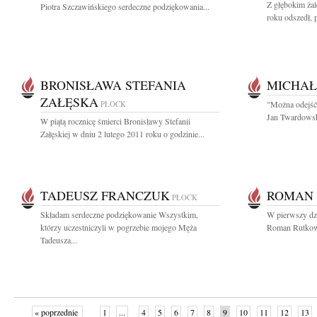
Z głębokim ża
Piotra Szczawińskiego serdeczne podziękowania...
roku odszedł, 
BRONISŁAWA STEFANIA
MICHAŁ
ZAŁĘSKA
PŁOCK
"Można odejść 
Jan Twardowsk
W piątą rocznicę śmierci Bronisławy Stefanii
Załęskiej w dniu 2 lutego 2011 roku o godzinie...
TADEUSZ FRANCZUK
ROMAN 
PŁOCK
Składam serdeczne podziękowanie Wszystkim,
W pierwszy dz
którzy uczestniczyli w pogrzebie mojego Męża
Roman Rutkowsk
Tadeusza...
« poprzednie
1
...
4
5
6
7
8
9
10
11
12
13