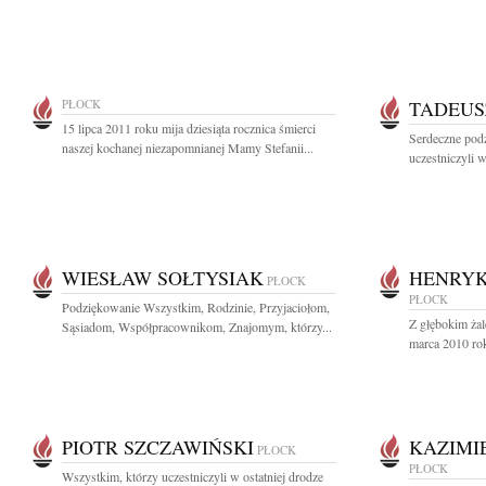
PŁOCK
TADEUS
15 lipca 2011 roku mija dziesiąta rocznica śmierci
Serdeczne pod
naszej kochanej niezapomnianej Mamy Stefanii...
uczestniczyli 
WIESŁAW SOŁTYSIAK
HENRYK
PŁOCK
PŁOCK
Podziękowanie Wszystkim, Rodzinie, Przyjaciołom,
Z głębokim ża
Sąsiadom, Współpracownikom, Znajomym, którzy...
marca 2010 rok
PIOTR SZCZAWIŃSKI
KAZIMI
PŁOCK
PŁOCK
Wszystkim, którzy uczestniczyli w ostatniej drodze