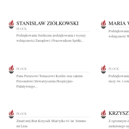
STANISŁAW ZIÓŁKOWSKI
MARIA 
PŁOCK
Podziękowanie
Podziękowanie Serdeczne podziękowania i wyrazy
wdzięczność Ws
wdzięczności Zarządowi i Pracownikom Spółki...
PŁOCK
PŁOCK
Panu Prezesowi Tomaszowi Kordze oraz całemu
Podziękowanie
Personelowi Stowarzyszenia Hospicyjno-
mszy św. i osta
Paliatywnego...
KRZYSZ
PŁOCK
Zmarł mój Brat Krzysiek Miał tylko 61 lat. Smutno
Z ogromnym ża
mi Lisia
zasłużonego na