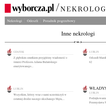
Nekrologi
Odeszli
Poradnik pogrzebowy
Inne nekrologi
GDAŃSK
LUBLIN
Z głębokim smutkiem przyjęliśmy wiadomość o
Odszedł Marek
śmierci Profesora Adama Bielańskiego
62
emerytowanego...
WŁADYS
LUBLIN
LUBLIN
Wszystkim, którzy wraz z nami uczestniczyli w
Podziękowania
ostatniej drodze naszego ukochanego Męża,...
Przemysława Wó