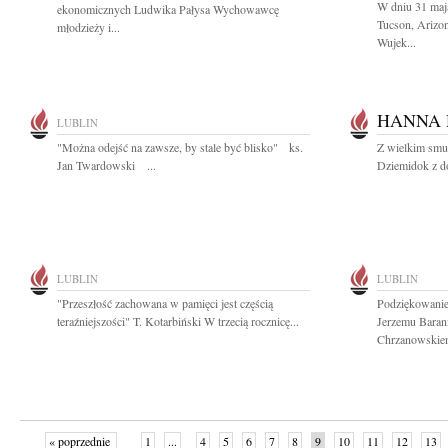
W dniu 31 maj
ekonomicznych Ludwika Pałysa Wychowawcę
Tucson, Arizo
młodzieży i...
Wujek...
HANNA 
LUBLIN
"Można odejść na zawsze, by stale być blisko" ks.
Z wielkim smu
Jan Twardowski ...
Dziemidok z d
LUBLIN
LUBLIN
"Przeszłość zachowana w pamięci jest częścią
Podziękowanie
teraźniejszości" T. Kotarbiński W trzecią rocznicę...
Jerzemu Baran
Chrzanowskiem
« poprzednie
1
...
4
5
6
7
8
9
10
11
12
13