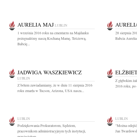
AURELIA MAJ
AURELI
LUBLIN
1 września 2016 roku na cmentarzu na Majdanku
28 sierpnia 20
pożegnaliśmy naszą Kochaną Mamę, Teściową,
Babcia Aurelia
Babcię...
JADWIGA WASZKIEWICZ
ELŻBIE
LUBLIN
Z głębokim żal
Z bólem zawiadamiamy, że w dniu 11 sierpnia 2016
2016 roku, po d
roku zmarła w Tucson, Arizona, USA nasza...
LUBLIN
LUBLIN
Podziękowania Prokuratorom, Sędziom,
"Można odejść 
pracownikom administracyjnym tych instytucji,
Jan Twardowski
przyjaciołom...