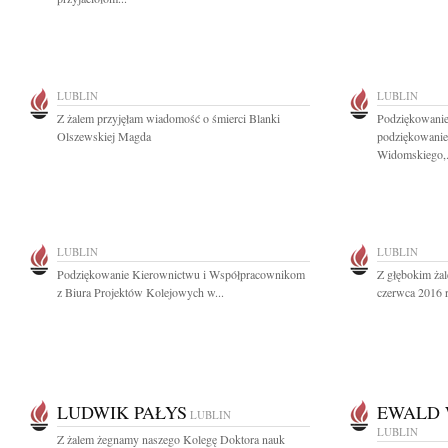
LUBLIN
LUBLIN
Z żalem przyjęłam wiadomość o śmierci Blanki
Podziękowanie 
Olszewskiej Magda
podziękowanie 
Widomskiego,.
LUBLIN
LUBLIN
Podziękowanie Kierownictwu i Współpracownikom
Z głębokim ża
z Biura Projektów Kolejowych w...
czerwca 2016 r
LUDWIK PAŁYS
EWALD 
LUBLIN
LUBLIN
Z żalem żegnamy naszego Kolegę Doktora nauk