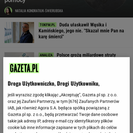
NATALIA KONDRATIUK-ŚWIERUBSKA
Duda ułaskawił Wąsika i
Kamińskiego, jego nie. "Skazał mnie Pan na
karę śmierci"
Polsce grożą miliardowe straty
rocznie. Są wyliczenia
LESZEK KOSTRZEWSKI
Droga Użytkowniczko, Drogi Użytkowniku,
Pracownicy branży IT śmieją się
przez łzy. Zwolnienia w łódzkiej siedzibie
jeśli wyrazisz zgodę klikając „Akceptuję”, Gazeta.pl sp. z o.o.
wielkiej firmy
oraz jej Zaufani Partnerzy, w tym [
676
] Zaufanych Partnerów
SUBSKRYPCJA
IAB, jak również Agora S.A. będąca spółką powiązaną z
Gazeta.pl sp. z o.o., będą przetwarzać Twoje dane osobowe
Urzędnicy pukają do domów. Chcą paragonów
takie jak adresy IP, adresy e-mail czy identyfikatory plików
cookie lub inne informacje zapisane w tych plikach do celów
MATERIAŁ PROMOCYJNY