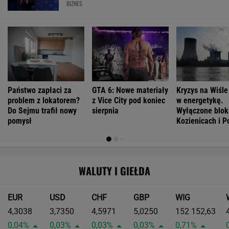
PRZEWAGA DZIĘKI TECHNICE
Pierwsza taka hybryda w historii Audi Sport. RS
5 wykorzystuje elektryfikację bez półśrodków
Największa zmiana w quattro od lat. Nowe
Audi RS 5 rozdziela moment w zupełnie nowy
sposób