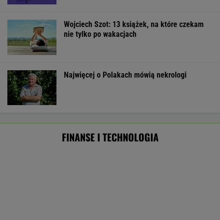
Rekordowy kwartał Orlenu. Zysk netto
wystrzelił, a stacje za granicą ratują marże
BIZNES
Rekrutacyjny paradoks na rynku pracy w
Polsce. Z tego nikt nie jest zadowolony
BIZNES
Szefowała PwC, dziś Olga
Grygier-Siddons mówi: "Jesteśmy uzależnieni