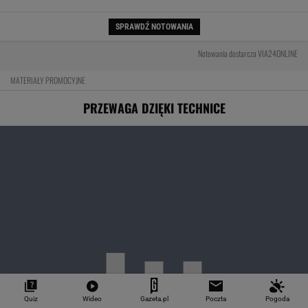
Moc to tylko początek. Największym
osiągnięciem nowego Audi RS 5 może być
prowadzenie
Czy rasowy model RS może być hybrydą plug-
in? Nowe RS 5 odpowiada jednoznacznie
MOTORYZACJA
Quiz
Wideo
Gazeta.pl
Poczta
Pogoda