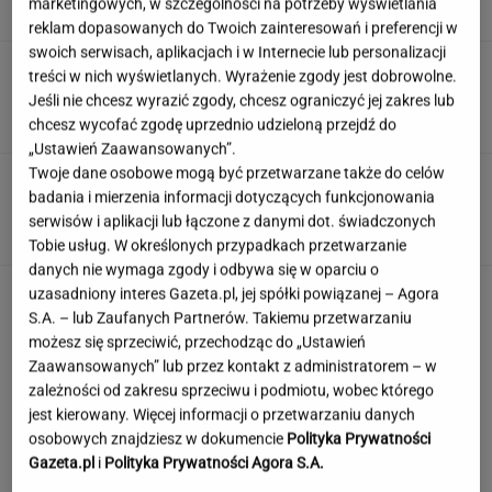
marketingowych, w szczególności na potrzeby wyświetlania
reklam dopasowanych do Twoich zainteresowań i preferencji w
swoich serwisach, aplikacjach i w Internecie lub personalizacji
Muzułmanin i narodowiec. Kim jest raper,
treści w nich wyświetlanych. Wyrażenie zgody jest dobrowolne.
który wystąpił przed Nawrockim?
Jeśli nie chcesz wyrazić zgody, chcesz ograniczyć jej zakres lub
chcesz wycofać zgodę uprzednio udzieloną przejdź do
„Ustawień Zaawansowanych”.
Twoje dane osobowe mogą być przetwarzane także do celów
Rekord padł w niewielkim stawie. Taki okaz
badania i mierzenia informacji dotyczących funkcjonowania
trafia się bardzo rzadko
serwisów i aplikacji lub łączone z danymi dot. świadczonych
Tobie usług. W określonych przypadkach przetwarzanie
danych nie wymaga zgody i odbywa się w oparciu o
uzasadniony interes Gazeta.pl, jej spółki powiązanej – Agora
S.A. – lub Zaufanych Partnerów. Takiemu przetwarzaniu
możesz się sprzeciwić, przechodząc do „Ustawień
Zaawansowanych” lub przez kontakt z administratorem – w
zależności od zakresu sprzeciwu i podmiotu, wobec którego
jest kierowany. Więcej informacji o przetwarzaniu danych
osobowych znajdziesz w dokumencie
Polityka Prywatności
Gazeta.pl
i
Polityka Prywatności Agora S.A.