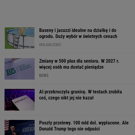
Państwo zapłaci za
GTA 6: Nowe materiały
Kryzys na Wiśle
problem z lokatorem?
z Vice City pod koniec
w energetykę.
Do Sejmu trafił nowy
sierpnia
Wyłączone blok
pomysł
Kozienicach i P
WALUTY I GIEŁDA
EUR
USD
CHF
GBP
WIG
4,3038
3,7350
4,5971
5,0250
152 152,63
0,04%
0,03%
0,03%
0,03%
0,71%
SPRAWDŹ NOTOWANIA
Notowania dostarcza VIA24ONLINE
MATERIAŁY PROMOCYJNE