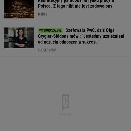
REKLAMA CENEO
Zmiany w 500 plus dla seniora. W 2027 r.
więcej osób ma dostać pieniądze
BIZNES
AI przekroczyła granicę. W testach zrobiła
coś, czego nikt jej nie kazał
Poszły przelewy. 100 mld dol. wypłacone. Ale
Donald Trump tego nie odpuści
BIZNES