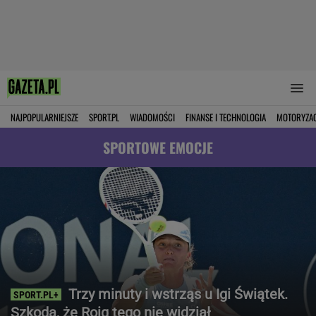
NAJPOPULARNIEJSZE
SPORT.PL
WIADOMOŚCI
FINANSE I TECHNOLOGIA
MOTORYZA
SPORTOWE EMOCJE
Trzy minuty i wstrząs u Igi Świątek.
Szkoda, że Roig tego nie widział