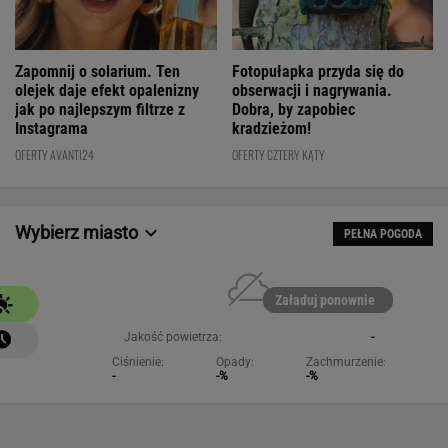
Fotopułapka przyda się do
Zapomnij o solarium. Ten
obserwacji i nagrywania.
olejek daje efekt opalenizny
Dobra, by zapobiec
jak po najlepszym filtrze z
kradzieżom!
Instagrama
OFERTY CZTERY KĄTY
OFERTY AVANTI24
Wybierz miasto
PEŁNA POGODA
Załaduj ponownie
Jakość powietrza:
-
Ciśnienie:
Opady:
Zachmurzenie:
-
-%
-%