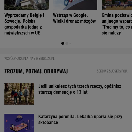
Katarzyna poroniła. Lekarka uparła się przy
skrobance
Wojciech Szot: 13 książek, na które czekam
nie tylko po wakacjach
Najwięcej o Polakach mówią nekrologi
FINANSE I TECHNOLOGIA