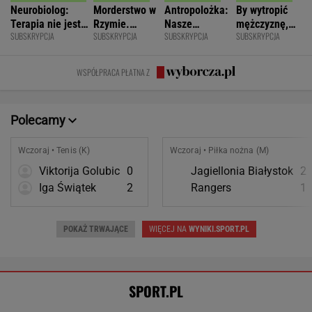
Neurobiolog:
Morderstwo w
Antropolożka:
By wytropić
Terapia nie jest
Rzymie.
Nasze
mężczyznę,
SUBSKRYPCJA
SUBSKRYPCJA
SUBSKRYPCJA
SUBSKRYPCJA
konieczna. Mózg
Dlaczego
społeczeństwo
nie musi
jest podatny na
synowie
nie lubi dzieci
nawet
zmianę
zniszczyli
wstawać z
WSPÓŁPRACA PŁATNA Z
swoje życia?
krzesła.
Polecamy
Wczoraj • Tenis (K)
Wczoraj • Piłka nożna (M)
Viktorija Golubic
0
Jagiellonia Białystok
2
Iga Świątek
2
Rangers
1
POKAŻ TRWAJĄCE
WIĘCEJ NA
WYNIKI.SPORT.PL
SPORT.PL