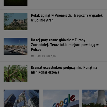
Wyprzedamy Belgię i
Wstrząs w Google.
Gmina pozbawi
Szwecję. Polska
Wielki drenaż mózgów
unijnego wsparc
gospodarka jedną z
"Tracimy to, co
największych w UE
się należy"
WSPÓŁPRACA PŁATNA Z WYBORCZA.PL
ZROZUM, POZNAJ, ODKRYWAJ
SEKCJA Z SUBSKRYPCJĄ
Jeśli unikniesz tych trzech rzeczy, opóźnisz
starczą demencję o 13 lat