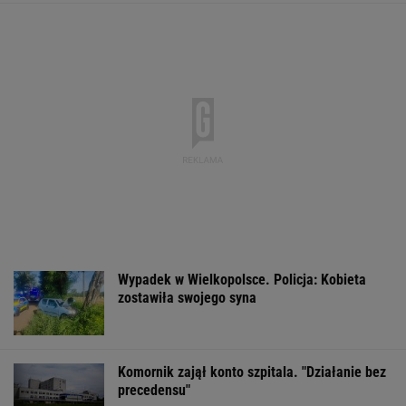
Komornik zajął konto szpitala. "Działanie bez
precedensu"
Polak zginął w Pirenejach. Tragiczny wypadek
w Dolinie Aran
Do tej pory znane głównie z Europy
Zachodniej. Teraz takie miejsca powstają w
Polsce
MATERIAŁ PROMOCYJNY
Dramat uczestników pielgrzymki. Runął na
nich konar drzewa