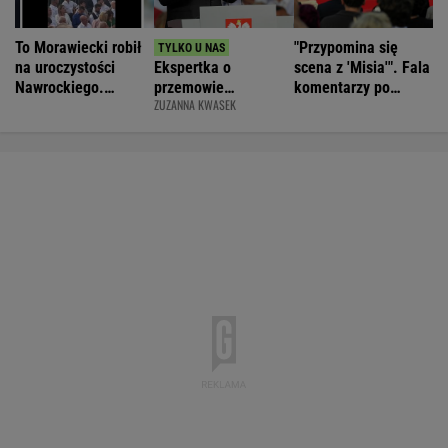
To Morawiecki robił
"Przypomina się
na uroczystości
Ekspertka o
scena z 'Misia'". Fala
Nawrockiego.
przemowie
komentarzy po
ZUZANNA KWASEK
Posłanka PiS:
Nawrockiego.
rocznicy
Skandal
"Błyskotliwie nie
Nawrockiego
jest"