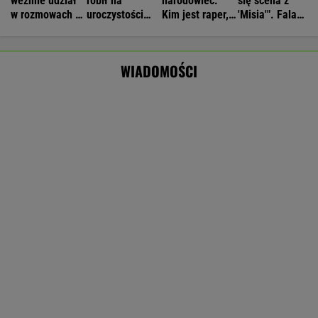
Wyniki Lotto 06.08.2026 - EkstraPensja,
EkstraPremia, Kaskada, Lotto, LottoPlus,
MiniLotto, MultiMulti
Nie będzie nowej umowy TVP z Kościołem.
Obowiązuje ta podpisana przez Kurskiego
MARCIN KOZŁOWSKI
EBC blokuje pomysł Glapińskiego. Złoto NBP