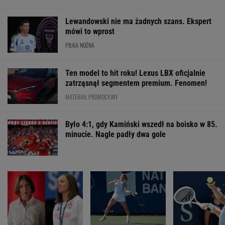
Było 4:1, gdy Kamiński wszedł na boisko w 85.
minucie. Nagle padły dwa gole
Woydyłło przeprosiła
Chwalińska znów
Nokaut w mecz
Świątek i Abramowicz.
zagra w Toronto?
Świątek w Toron
Jest reakcja Tomasza
Polka czeka na
Komentatorzy
Lisa
decyzję
krzyknęli: "Rew
WIĘCEJ NIŻ WYNIK. SUBSKRYBUJ