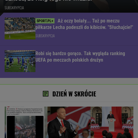
SUBSKRYPCJA
Aż oczy bolały... Tuż po meczu
piłkarze Lecha podeszli do kibiców. "Słuchajcie!"
SUBSKRYPCJA
Robi się bardzo gorąco. Tak wygląda ranking
UEFA po meczach polskich drużyn
DZIEŃ W SKRÓCIE