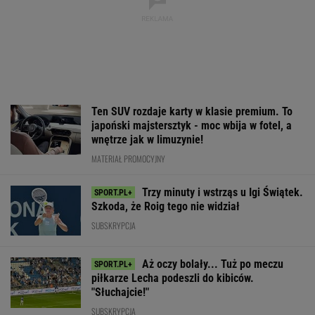
wnętrze jak w limuzynie!
MATERIAŁ PROMOCYJNY
Trzy minuty i wstrząs u Igi Świątek.
Szkoda, że Roig tego nie widział
SUBSKRYPCJA
Aż oczy bolały... Tuż po meczu
piłkarze Lecha podeszli do kibiców.
"Słuchajcie!"
SUBSKRYPCJA
Lewandowski nie ma żadnych szans. Ekspert
mówi to wprost
PIŁKA NOŻNA
Ten model to hit roku! Lexus LBX oficjalnie
zatrząsnął segmentem premium. Fenomen!
MATERIAŁ PROMOCYJNY