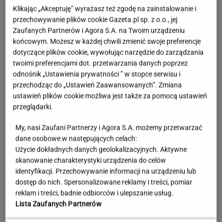
Klikając „Akceptuję” wyrażasz też zgodę na zainstalowanie i
przechowywanie plików cookie Gazeta.pl sp. z o.o., jej
Zaufanych Partnerów i Agora S.A. na Twoim urządzeniu
końcowym. Możesz w każdej chwili zmienić swoje preferencje
dotyczące plików cookie, wywołując narzędzie do zarządzania
twoimi preferencjami dot. przetwarzania danych poprzez
odnośnik „Ustawienia prywatności ” w stopce serwisu i
przechodząc do „Ustawień Zaawansowanych”. Zmiana
Europejski Bank Centralny miażdży pomysł
ustawień plików cookie możliwa jest także za pomocą ustawień
Nawrockiego i Glapińskiego
przeglądarki.
My, nasi Zaufani Partnerzy i Agora S.A. możemy przetwarzać
dane osobowe w następujących celach:
Nie dostała się do liceum mimo
świetnych wyników. Kuratorium wyjaśnia
Użycie dokładnych danych geolokalizacyjnych. Aktywne
skanowanie charakterystyki urządzenia do celów
KLAUDIA KIERZKOWSKA
identyfikacji. Przechowywanie informacji na urządzeniu lub
dostęp do nich. Spersonalizowane reklamy i treści, pomiar
Quiz językowy: Większość Polaków niestety
reklam i treści, badnie odbiorców i ulepszanie usług.
myli te słowa. A ty?
Lista Zaufanych Partnerów