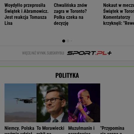
POLITYKA
Niemcy. Polska
To Morawiecki
Muzułmanin i
"Przypomina
weźmie udział
robił na
narodowiec.
się scena z
w rozmowach o
uroczystości
Kim jest raper,
'Misia'". Fala
zagrożeniach
Nawrockiego.
który wystąpił
komentarzy po
Jest nagranie.
przed
rocznicy
"Skandal"
Nawrockim?
Nawrockiego
WIADOMOŚCI