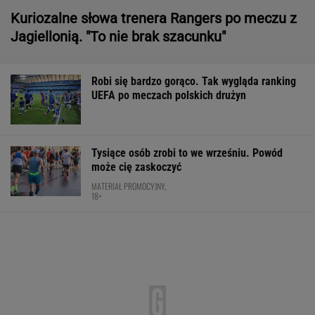
Tysiące osób zrobi to we wrześniu. Powód
może cię zaskoczyć
MATERIAŁ PROMOCYJNY,
18+
Ten SUV rozdaje karty w klasie premium. To
japoński majstersztyk - moc wbija w fotel, a