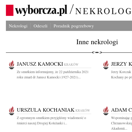
Nekrologi
Odeszli
Poradnik pogrzebowy
Inne nekrologi
JANUSZ KAMOCKI
JERZY 
KRAKÓW
Ze smutkiem informujemy, że 22 października 2021
Jerzy Korczak 
roku zmarł dr Janusz Kamocki (1927-2021)...
Kochany po pó
URSZULA KOCHANIAK
ADAM 
KRAKÓW
Z ogromnym smutkiem przyjęliśmy wiadomość o
Wspominając p
śmierci naszej Drogiej Koleżanki i...
Chrzanowskieg
Akademii...