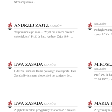
Stowarzyszenia...
ANDRZEJ ZAJTZ
KRAKÓW
KRAKÓW
Podziękowanie 
Wspomnienie po roku... "Myśl nie umiera razem z
żywych" Ks. J
człowiekiem" Prof. dr hab. Andrzej Zajtz 1934-...
EWA ZASADA
MIROSŁ
KRAKÓW
KRAKÓW
Odeszła Pierwsza Dama polskiego motosportu. Ewa
Prof. zw. dr h
Zasada Była z nami długo, ale i tak czujemy, że...
26.08.1952, zm
EWA ZASADA
MARIA
KRAKÓW
Z głębokim żalem przyjęliśmy wiadomość o śmierci
Z ogromnym s