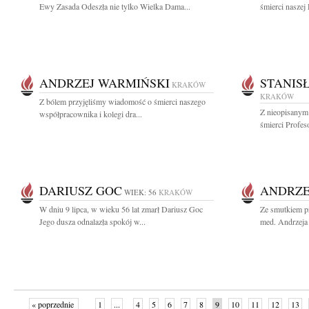
Ewy Zasada Odeszła nie tylko Wielka Dama...
śmierci naszej 
ANDRZEJ WARMIŃSKI
STANIS
KRAKÓW
KRAKÓW
Z bólem przyjęliśmy wiadomość o śmierci naszego
Z nieopisanym
współpracownika i kolegi dra...
śmierci Profes
DARIUSZ GOC
ANDRZE
WIEK: 56
KRAKÓW
W dniu 9 lipca, w wieku 56 lat zmarł Dariusz Goc
Ze smutkiem pr
Jego dusza odnalazła spokój w...
med. Andrzeja 
« poprzednie
1
...
4
5
6
7
8
9
10
11
12
13