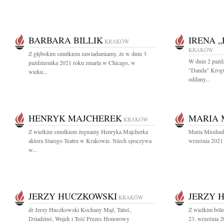
BARBARA BILLIK
IRENA 
KRAKÓW
KRAKÓW
Z głębokim smutkiem zawiadamiamy, że w dniu 3
W dniu 2 paźdz
pażdziernika 2021 roku zmarła w Chicago, w
"Danda" Krogu
wieku...
oddany...
HENRYK MAJCHEREK
MARIA 
KRAKÓW
Z wielkim smutkiem żegnamy Henryka Majcherka
Maria Miodunk
aktora Starego Teatru w Krakowie. Niech spoczywa
września 2021
w...
JERZY HUCZKOWSKI
JERZY 
KRAKÓW
dr Jerzy Huczkowski Kochany Mąź, Tatuś,
Z wielkim ból
Dziadziuś, Wujek i Teść Prezes Honorowy
23. września 2