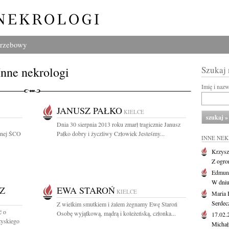
grzebowy
Inne nekrologi
Szukaj
Imię i naz
JANUSZ PAŁKO
KIELCE
Dnia 30 sierpnia 2013 roku zmarł tragicznie Janusz
wnej ŚCO
Pałko dobry i życzliwy Człowiek Jesteśmy...
INNE NE
Krzysz
Z ogro
Edmund
W dniu
Z
EWA STAROŃ
KIELCE
Maria 
Serdec
Z wielkim smutkiem i żalem żegnamy Ewę Staroń
ć o
Osobę wyjątkową, mądrą i koleżeńską, członka...
17.02
zyskiego
Michał