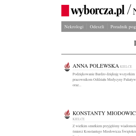
Nekrologi
Odeszli
Poradnik po
ANNA POLEWSKA
KIELCE
Podziękowanie Bardzo dziękuję wszystkim
pracownikom Oddziału Medycyny Paliaty
oraz...
KONSTANTY MIODOWIC
KIELCE
Z wielkim smutkiem przyjęliśmy wiadomoś
śmierci Konstantego Miodowicza Świętokr