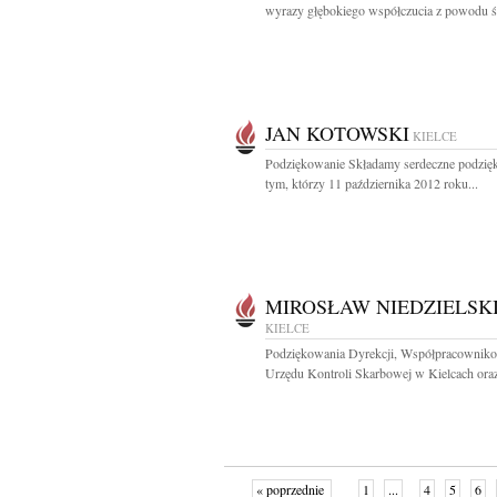
wyrazy głębokiego współczucia z powodu śm
JAN KOTOWSKI
KIELCE
Podziękowanie Składamy serdeczne podzię
tym, którzy 11 października 2012 roku...
MIROSŁAW NIEDZIELSK
KIELCE
Podziękowania Dyrekcji, Współpracownik
Urzędu Kontroli Skarbowej w Kielcach oraz
« poprzednie
1
...
4
5
6