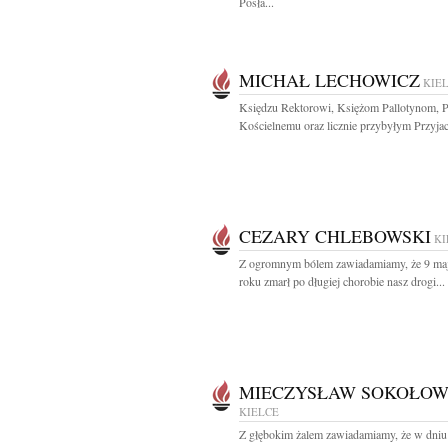
Posła...
MICHAŁ LECHOWICZ
KIE
Księdzu Rektorowi, Księżom Pallotynom, 
Kościelnemu oraz licznie przybyłym Przyjac
CEZARY CHLEBOWSKI
KI
Z ogromnym bólem zawiadamiamy, że 9 ma
roku zmarł po długiej chorobie nasz drogi...
MIECZYSŁAW SOKOŁOW
KIELCE
Z głębokim żalem zawiadamiamy, że w dniu