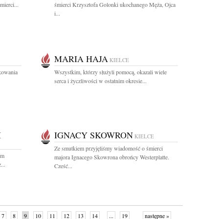
ierci...
śmierci Krzysztofa Golonki ukochanego Męża, Ojca
i...
MARIA HAJA
KIELCE
kowania
Wszystkim, którzy służyli pomocą, okazali wiele
serca i życzliwości w ostatnim okresie...
I
IGNACY SKOWRON
KIELCE
Ze smutkiem przyjęliśmy wiadomość o śmierci
om
majora Ignacego Skowrona obrońcy Westerplatte.
...
Cześć...
7
8
9
10
11
12
13
14
...
19
następne »