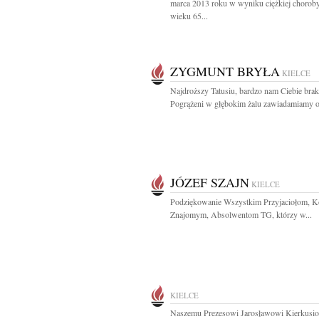
marca 2013 roku w wyniku ciężkiej chorob
wieku 65...
ZYGMUNT BRYŁA
KIELCE
Najdroższy Tatusiu, bardzo nam Ciebie brak
Pogrążeni w głębokim żalu zawiadamiamy o.
JÓZEF SZAJN
KIELCE
Podziękowanie Wszystkim Przyjaciołom, K
Znajomym, Absolwentom TG, którzy w...
KIELCE
Naszemu Prezesowi Jarosławowi Kierkusi