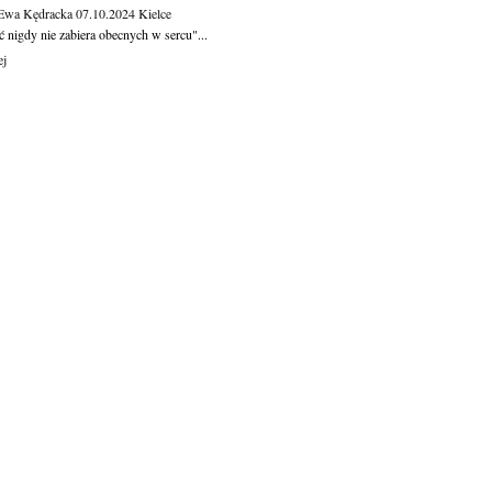
 Ewa Kędracka
07.10.2024
Kielce
 nigdy nie zabiera obecnych w sercu"...
ej