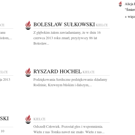
Alicja
"Śmierć
+ więc
BOLESŁAW SUŁKOWSKI
LCE
KIELCE
Panu
Z głębokim żalem zawiadamiamy, że w dniu 16
iołom,...
czerwca 2013 roku zmarł, przyżywszy 86 lat
Bolesław...
RYSZARD HOCHEL
ELCE
KIELCE
ja 2013
Podziękowania Serdeczne podziękowania składamy
Rodzinie, Krewnym bliskim i dalszym,...
SKI
KIELCE
Odszedł Człowiek. Pozostał głos i wspomnienia.
 10
Wielu z nas Tomka nawet nie znało. Wielu z nas...