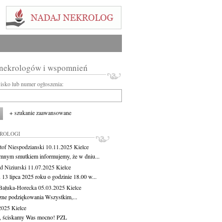
 nekrologów i wspomnień
wisko lub numer ogłoszenia:
+ szukanie zaawansowane
KROLOGI
tof Niespodzianski
10.11.2025
Kielce
mnym smutkiem informujemy, że w dniu...
 Niziurski
11.07.2025
Kielce
 13 lipca 2025 roku o godzinie 18.00 w...
Bałuka-Horecka
05.03.2025
Kielce
zne podziękowania Wszystkim,...
.2025
Kielce
, ściskamy Was mocno! PZL