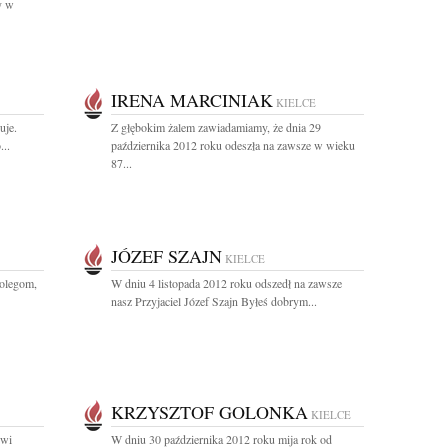
y w
IRENA MARCINIAK
KIELCE
uje.
Z głębokim żalem zawiadamiamy, że dnia 29
..
października 2012 roku odeszła na zawsze w wieku
87...
JÓZEF SZAJN
KIELCE
olegom,
W dniu 4 listopada 2012 roku odszedł na zawsze
nasz Przyjaciel Józef Szajn Byłeś dobrym...
KRZYSZTOF GOLONKA
KIELCE
owi
W dniu 30 października 2012 roku mija rok od