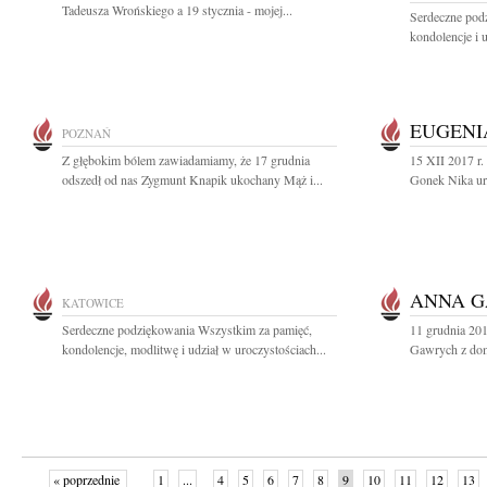
Tadeusza Wrońskiego a 19 stycznia - mojej...
Serdeczne pod
kondolencje i u
EUGENI
POZNAŃ
Z głębokim bólem zawiadamiamy, że 17 grudnia
15 XII 2017 r.
odszedł od nas Zygmunt Knapik ukochany Mąż i...
Gonek Nika ur.
ANNA 
KATOWICE
Serdeczne podziękowania Wszystkim za pamięć,
11 grudnia 20
kondolencje, modlitwę i udział w uroczystościach...
Gawrych z dom
« poprzednie
1
...
4
5
6
7
8
9
10
11
12
13