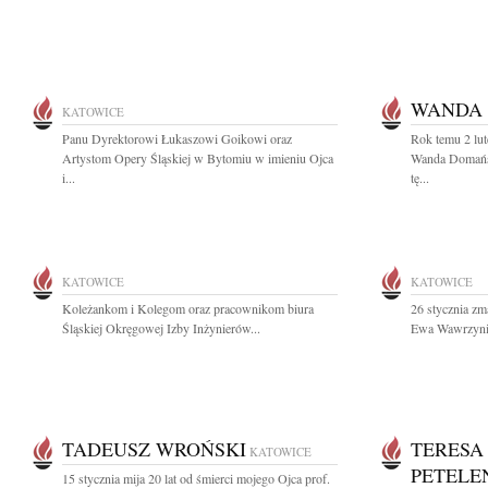
WANDA
KATOWICE
Panu Dyrektorowi Łukaszowi Goikowi oraz
Rok temu 2 lu
Artystom Opery Śląskiej w Bytomiu w imieniu Ojca
Wanda Domańs
i...
tę...
KATOWICE
KATOWICE
Koleżankom i Kolegom oraz pracownikom biura
26 stycznia zm
Śląskiej Okręgowej Izby Inżynierów...
Ewa Wawrzyniak
TADEUSZ WROŃSKI
TERESA
KATOWICE
PETELE
15 stycznia mija 20 lat od śmierci mojego Ojca prof.