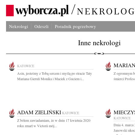
Nekrologi
Odeszli
Poradnik pogrzebowy
Inne nekrologi
MARIAN
KATOWICE
Asiu, jesteśmy z Tobą sercem i myślą po stracie Taty
Z ogromnym bó
Mariana Gieruli Monika i Maciek z Guciem i...
śmierci Profeso
ADAM ZIELIŃSKI
MIECZY
KATOWICE
KATOWICE
Z bólem zawiadamiam, że w dniu 17 kwietnia 2020
Dnia 4. marca
roku zmarł w Victorii mój...
Janowski ukoc