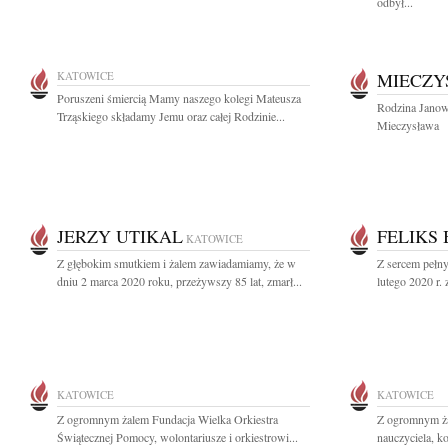
odbył...
KATOWICE
MIECZY
Poruszeni śmiercią Mamy naszego kolegi Mateusza
Rodzina Janows
Trząskiego składamy Jemu oraz całej Rodzinie...
Mieczysława
JERZY UTIKAL
FELIKS
KATOWICE
Z głębokim smutkiem i żalem zawiadamiamy, że w
Z sercem pełn
dniu 2 marca 2020 roku, przeżywszy 85 lat, zmarł...
lutego 2020 r.
KATOWICE
KATOWICE
Z ogromnym żalem Fundacja Wielka Orkiestra
Z ogromnym ża
Świątecznej Pomocy, wolontariusze i orkiestrowi...
nauczyciela, kol