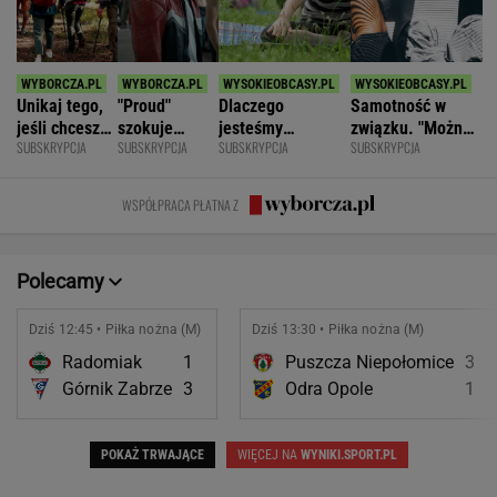
Unikaj tego,
"Proud"
Dlaczego
Samotność w
jeśli chcesz
szokuje
jesteśmy
związku. "Można
SUBSKRYPCJA
SUBSKRYPCJA
SUBSKRYPCJA
SUBSKRYPCJA
znacznie
odważnymi
permanentnie
być kochaną i
opóźnić
scenami.
zmęczeni? "Te
jednocześnie czuć
starczą
Rozmawiamy
same grzechy
się samotną"
WSPÓŁPRACA PŁATNA Z
demencję
z twórcami
główne"
scen
intymnych
Polecamy
Dziś 12:45 • Piłka nożna (M)
Dziś 13:30 • Piłka nożna (M)
Radomiak
1
Puszcza Niepołomice
3
Górnik Zabrze
3
Odra Opole
1
POKAŻ TRWAJĄCE
WIĘCEJ NA
WYNIKI.SPORT.PL