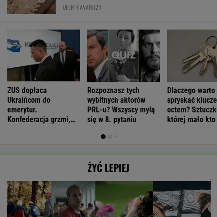
OFERTY AVANTI24
ZUS dopłaca
Rozpoznasz tych
Dlaczego warto
Ukraińcom do
wybitnych aktorów
spryskać klucze
emerytur.
PRL-u? Wszyscy mylą
octem? Sztuczk
Konfederacja grzmi,
się w 8. pytaniu
której mało kto
ale zapomina o ważnej
rzeczy
ŻYĆ LEPIEJ