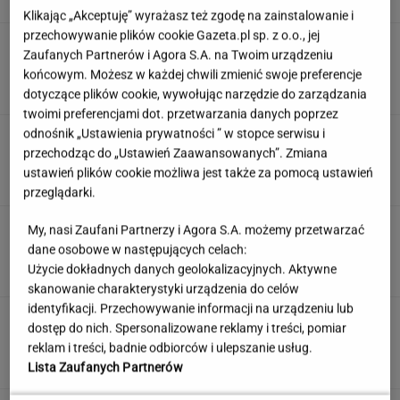
Klikając „Akceptuję” wyrażasz też zgodę na zainstalowanie i
przechowywanie plików cookie Gazeta.pl sp. z o.o., jej
Te kultowe teksty zapisały się w pamięci
Zaufanych Partnerów i Agora S.A. na Twoim urządzeniu
wszystkich Polaków. Znasz je?
końcowym. Możesz w każdej chwili zmienić swoje preferencje
dotyczące plików cookie, wywołując narzędzie do zarządzania
twoimi preferencjami dot. przetwarzania danych poprzez
odnośnik „Ustawienia prywatności ” w stopce serwisu i
"Mam nadzieję, że zrobią trzecią część". Po 20
latach wywołał burzę
przechodząc do „Ustawień Zaawansowanych”. Zmiana
ustawień plików cookie możliwa jest także za pomocą ustawień
przeglądarki.
Jedno przekonanie może utrudniać życie
My, nasi Zaufani Partnerzy i Agora S.A. możemy przetwarzać
osobom z astygmatyzmem. Zwłaszcza latem
dane osobowe w następujących celach:
Użycie dokładnych danych geolokalizacyjnych. Aktywne
MATERIAŁ PROMOCYJNY
skanowanie charakterystyki urządzenia do celów
identyfikacji. Przechowywanie informacji na urządzeniu lub
Uruchomili "Tindera dla
dostęp do nich. Spersonalizowane reklamy i treści, pomiar
medyków". Szybko zgłosili się też adwokaci
reklam i treści, badnie odbiorców i ulepszanie usług.
SUBSKRYPCJA
Lista Zaufanych Partnerów