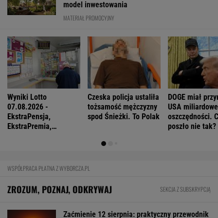
model inwestowania
MATERIAŁ PROMOCYJNY
Wyniki Lotto
Czeska policja ustaliła
DOGE miał przy
07.08.2026 -
tożsamość mężczyzny
USA miliardowe
EkstraPensja,
spod Śnieżki. To Polak
oszczędności. 
EkstraPremia,
poszło nie tak?
EuroJackpot, Kaskada,
MiniLotto, MultiMulti
WSPÓŁPRACA PŁATNA Z WYBORCZA.PL
ZROZUM, POZNAJ, ODKRYWAJ
SEKCJA Z SUBSKRYPCJĄ
Zaćmienie 12 sierpnia: praktyczny przewodnik