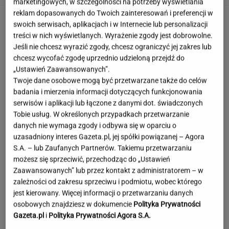
marketingowych, w szczególności na potrzeby wyświetlania
reklam dopasowanych do Twoich zainteresowań i preferencji w
swoich serwisach, aplikacjach i w Internecie lub personalizacji
treści w nich wyświetlanych. Wyrażenie zgody jest dobrowolne.
Jeśli nie chcesz wyrazić zgody, chcesz ograniczyć jej zakres lub
chcesz wycofać zgodę uprzednio udzieloną przejdź do
„Ustawień Zaawansowanych”.
Twoje dane osobowe mogą być przetwarzane także do celów
badania i mierzenia informacji dotyczących funkcjonowania
serwisów i aplikacji lub łączone z danymi dot. świadczonych
Tobie usług. W określonych przypadkach przetwarzanie
danych nie wymaga zgody i odbywa się w oparciu o
uzasadniony interes Gazeta.pl, jej spółki powiązanej – Agora
S.A. – lub Zaufanych Partnerów. Takiemu przetwarzaniu
możesz się sprzeciwić, przechodząc do „Ustawień
Zaawansowanych” lub przez kontakt z administratorem – w
zależności od zakresu sprzeciwu i podmiotu, wobec którego
jest kierowany. Więcej informacji o przetwarzaniu danych
To najdłuższe jezioro w Polsce. Ma aż 16 wysp
osobowych znajdziesz w dokumencie
Polityka Prywatności
Gazeta.pl
i
Polityka Prywatności Agora S.A.