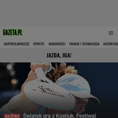
NAJPOPULARNIEJSZE
SPORT.PL
WIADOMOŚCI
FINANSE I TECHNOLOGIA
MOTORYZA
JAZDA, IGA!
Świątek gra z Kostiuk. Festiwal