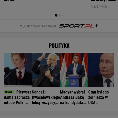
Ventoux
SUBSKRYPCJA
WIĘCEJ NIŻ WYNIK. SUBSKRYBUJ
POLITYKA
Pierwsza
Sondaż:
Magyar wybrał
Stan byłego
dama zaprasza
Kwaśniewskiego
Andrasa Bakę
żołnierza w
młode Polki.
lubią wszyscy,
na kandydata
USA
Będzie
Dudę
na prezydenta
więzionego w
prezydent
praktycznie nikt
Węgier
Rosji jest