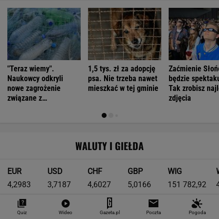
"Teraz wiemy".
1,5 tys. zł za adopcję
Zaćmienie Słoń
Naukowcy odkryli
psa. Nie trzeba nawet
będzie spektak
nowe zagrożenie
mieszkać w tej gminie
Tak zrobisz naj
związane z
zdjęcia
mikroplastikiem
WALUTY I GIEŁDA
EUR
USD
CHF
GBP
WIG
4,2983
3,7187
4,6027
5,0166
151 782,92
-0,09%
-0,41%
0,15%
-0,13%
-0,24%
Quiz
Wideo
Gazeta.pl
Poczta
Pogoda