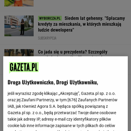
Siedem lat gehenny. "Spłacamy
kredyty za mieszkania, w których mieszkają
ludzie dewelopera"
SUBSKRYPCJA
Co jada się u prezydenta? Szczegóły
zamówienia za pół miliona złotych
Droga Użytkowniczko, Drogi Użytkowniku,
Nowe zdjęcie Johna Goodmana trafiło do
sieci. Aktor schudł 90 kg
jeśli wyrazisz zgodę klikając „Akceptuję”, Gazeta.pl sp. z o.o.
oraz jej Zaufani Partnerzy, w tym [
676
] Zaufanych Partnerów
IAB, jak również Agora S.A. będąca spółką powiązaną z
"Poznajmy się bliżej". Nawrocka zaprasza
Gazeta.pl sp. z o.o., będą przetwarzać Twoje dane osobowe
młode Polki
takie jak adresy IP, adresy e-mail czy identyfikatory plików
cookie lub inne informacje zapisane w tych plikach do celów