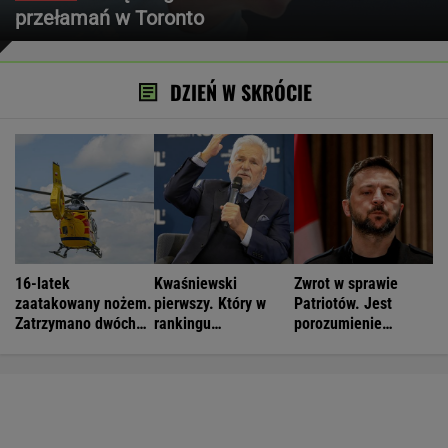
przełamań w Toronto
DZIEŃ W SKRÓCIE
16-latek
Kwaśniewski
Zwrot w sprawie
zaatakowany nożem.
pierwszy. Który w
Patriotów. Jest
Zatrzymano dwóch
rankingu
porozumienie
nastolatków
prezydentów jest
Ukrainy i USA
Duda?