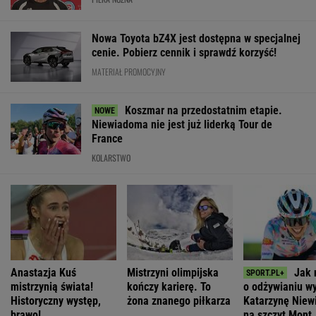
Nowa Toyota bZ4X jest dostępna w specjalnej
cenie. Pobierz cennik i sprawdź korzyść!
MATERIAŁ PROMOCYJNY
Koszmar na przedostatnim etapie.
Niewiadoma nie jest już liderką Tour de
France
KOLARSTWO
Anastazja Kuś
Mistrzyni olimpijska
Jak 
mistrzynią świata!
kończy karierę. To
o odżywianiu w
Historyczny występ,
żona znanego piłkarza
Katarzynę Nie
brawo!
na szczyt Mont