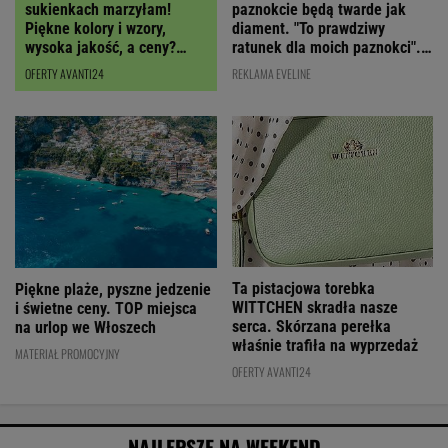
paznokcie będą twarde jak
sukienkach marzyłam!
diament. "To prawdziwy
Piękne kolory i wzory,
ratunek dla moich paznokci".
wysoka jakość, a ceny?
Cena? Niska!
Miło zaskoczą!
REKLAMA EVELINE
OFERTY AVANTI24
Ta pistacjowa torebka
Piękne plaże, pyszne jedzenie
WITTCHEN skradła nasze
i świetne ceny. TOP miejsca
serca. Skórzana perełka
na urlop we Włoszech
właśnie trafiła na wyprzedaż
MATERIAŁ PROMOCYJNY
OFERTY AVANTI24
NAJLEPSZE NA WEEKEND