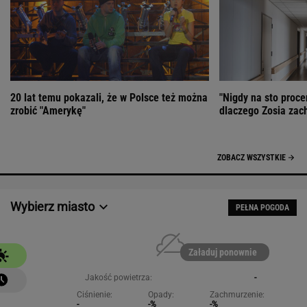
20 lat temu pokazali, że w Polsce też można
"Nigdy na sto proce
zrobić "Amerykę"
dlaczego Zosia zac
ZOBACZ WSZYSTKIE
Wybierz miasto
PEŁNA POGODA
Załaduj ponownie
Jakość powietrza:
-
Ciśnienie:
Opady:
Zachmurzenie:
-
-%
-%