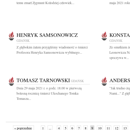
temu zmarł Zygmunt Kołodziej człowiek...
maja 2021 roku
HENRYK SAMSONOWICZ
KONSTA
GDAŃSK
GDAŃSK
Z głębokim żalem przyjęliśmy wiadomość o śmierci
Ze smutkiem ż
Profesora Henryka Samsonowicza wybitnego...
Leonowicza Na
spoczywa w...
TOMASZ TARNOWSKI
ANDER
GDAŃSK
Dnia 29 maja 2021 r. o godz. 18.00 w pierwszą
"Jak trudno że
bolesną rocznicę śmierci Ukochanego Tomka
Nami..." Z głę
Tomasza...
« poprzednie
1
...
4
5
6
7
8
9
10
11
12
13