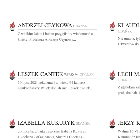
ANDRZEJ CEYNOWA
KLAUDI
GDAŃSK
GDAŃSK
Z wielkim żalem i bólem przyjęliśmy wiadomość o
Nie umarła, t
śmierci Profesora Andrzeja Ceynowy...
J.Twardowski 
LESZEK CANTEK
LECH M
WIEK: 94
GDAŃSK
GDAŃSK
30 lipca 2021 roku zmarł w wieku 94 lat nasz
Z głębokim ża
najukochańszy Wujek doc. dr inż. Leszek Cantek...
prof. dra hab.
IZABELLA KUKURYK
JERZY 
GDAŃSK
20 lipca br. zmarła tragicznie Izabella Kukuryk
W dniu 16 VII
Ukochana Córka, Matka, Siostra i Ciocia O...
Kanonik dr Jer