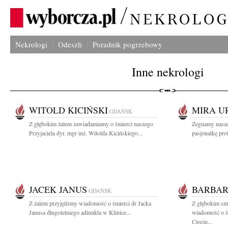
Nekrologi
Odeszli
Poradnik pogrzebowy
Inne nekrologi
WITOLD KICIŃSKI
MIRA U
GDAŃSK
Z głębokim żalem zawiadamiamy o śmierci naszego
Żegnamy nasze
Przyjaciela dyr. mgr inż. Witolda Kicińskiego...
pasjonatkę prof
JACEK JANUS
BARBAR
GDAŃSK
Z żalem przyjęliśmy wiadomość o śmierci dr Jacka
Z głębokim smu
Janusa długoletniego adiunkta w Klinice...
wiadomość o ś
Ciociu...