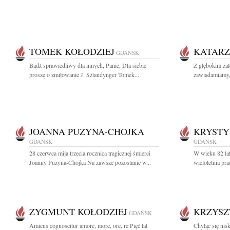
TOMEK KOŁODZIEJ
KATARZ
GDAŃSK
Bądź sprawiedliwy dla innych, Panie, Dla siebie
Z głębokim ża
proszę o zmiłowanie J. Sztaudynger Tomek...
zawiadamiamy, 
JOANNA PUZYNA-CHOJKA
KRYSTY
GDAŃSK
GDAŃSK
28 czerwca mija trzecia rocznica tragicznej śmierci
W wieku 82 lat
Joanny Puzyna-Chojka Na zawsze pozostanie w...
wieloletnia p
ZYGMUNT KOŁODZIEJ
KRZYSZ
GDAŃSK
Amicus cognoscitur amore, more, ore, re Pięć lat
Chyląc się ni