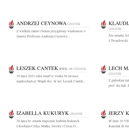
ANDRZEJ CEYNOWA
KLAUDI
GDAŃSK
GDAŃSK
Z wielkim żalem i bólem przyjęliśmy wiadomość o
Nie umarła, t
śmierci Profesora Andrzeja Ceynowy...
J.Twardowski 
LESZEK CANTEK
LECH M
WIEK: 94
GDAŃSK
GDAŃSK
30 lipca 2021 roku zmarł w wieku 94 lat nasz
Z głębokim ża
najukochańszy Wujek doc. dr inż. Leszek Cantek...
prof. dra hab.
IZABELLA KUKURYK
JERZY 
GDAŃSK
20 lipca br. zmarła tragicznie Izabella Kukuryk
W dniu 16 VII
Ukochana Córka, Matka, Siostra i Ciocia O...
Kanonik dr Jer