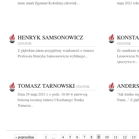
temu zmarł Zygmunt Kołodziej człowiek...
maja 2021 roku
HENRYK SAMSONOWICZ
KONSTA
GDAŃSK
GDAŃSK
Z głębokim żalem przyjęliśmy wiadomość o śmierci
Ze smutkiem ż
Profesora Henryka Samsonowicza wybitnego...
Leonowicza Na
spoczywa w...
TOMASZ TARNOWSKI
ANDER
GDAŃSK
Dnia 29 maja 2021 r. o godz. 18.00 w pierwszą
"Jak trudno że
bolesną rocznicę śmierci Ukochanego Tomka
Nami..." Z głę
Tomasza...
« poprzednie
1
...
4
5
6
7
8
9
10
11
12
13