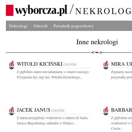
Nekrologi
Odeszli
Poradnik pogrzebowy
Inne nekrologi
WITOLD KICIŃSKI
MIRA U
GDAŃSK
Z głębokim żalem zawiadamiamy o śmierci naszego
Żegnamy nasze
Przyjaciela dyr. mgr inż. Witolda Kicińskiego...
pasjonatkę prof
JACEK JANUS
BARBAR
GDAŃSK
Z żalem przyjęliśmy wiadomość o śmierci dr Jacka
Z głębokim smu
Janusa długoletniego adiunkta w Klinice...
wiadomość o ś
Ciociu...