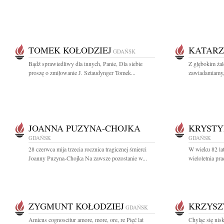
TOMEK KOŁODZIEJ
KATARZ
GDAŃSK
Bądź sprawiedliwy dla innych, Panie, Dla siebie
Z głębokim ża
proszę o zmiłowanie J. Sztaudynger Tomek...
zawiadamiamy, 
JOANNA PUZYNA-CHOJKA
KRYSTY
GDAŃSK
GDAŃSK
28 czerwca mija trzecia rocznica tragicznej śmierci
W wieku 82 lat
Joanny Puzyna-Chojka Na zawsze pozostanie w...
wieloletnia p
ZYGMUNT KOŁODZIEJ
KRZYSZ
GDAŃSK
Amicus cognoscitur amore, more, ore, re Pięć lat
Chyląc się ni