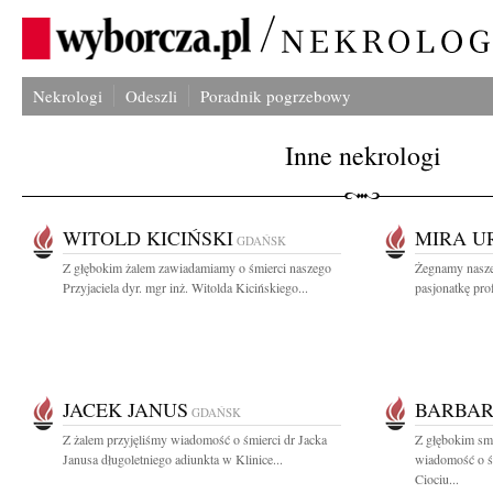
Nekrologi
Odeszli
Poradnik pogrzebowy
Inne nekrologi
WITOLD KICIŃSKI
MIRA U
GDAŃSK
Z głębokim żalem zawiadamiamy o śmierci naszego
Żegnamy nasze
Przyjaciela dyr. mgr inż. Witolda Kicińskiego...
pasjonatkę prof
JACEK JANUS
BARBAR
GDAŃSK
Z żalem przyjęliśmy wiadomość o śmierci dr Jacka
Z głębokim smu
Janusa długoletniego adiunkta w Klinice...
wiadomość o ś
Ciociu...