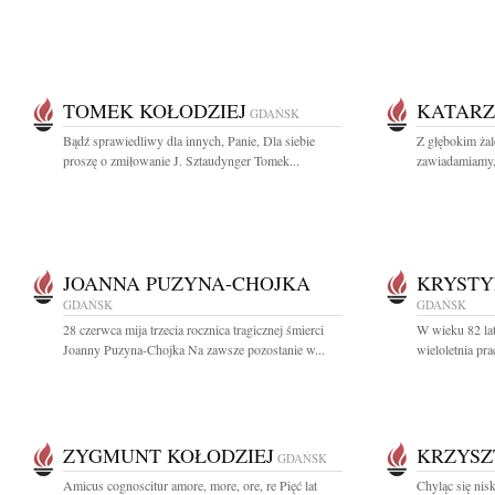
TOMEK KOŁODZIEJ
KATARZ
GDAŃSK
Bądź sprawiedliwy dla innych, Panie, Dla siebie
Z głębokim ża
proszę o zmiłowanie J. Sztaudynger Tomek...
zawiadamiamy, 
JOANNA PUZYNA-CHOJKA
KRYSTY
GDAŃSK
GDAŃSK
28 czerwca mija trzecia rocznica tragicznej śmierci
W wieku 82 lat
Joanny Puzyna-Chojka Na zawsze pozostanie w...
wieloletnia p
ZYGMUNT KOŁODZIEJ
KRZYSZ
GDAŃSK
Amicus cognoscitur amore, more, ore, re Pięć lat
Chyląc się ni