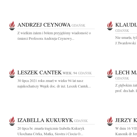
ANDRZEJ CEYNOWA
KLAUDI
GDAŃSK
GDAŃSK
Z wielkim żalem i bólem przyjęliśmy wiadomość o
Nie umarła, t
śmierci Profesora Andrzeja Ceynowy...
J.Twardowski 
LESZEK CANTEK
LECH M
WIEK: 94
GDAŃSK
GDAŃSK
30 lipca 2021 roku zmarł w wieku 94 lat nasz
Z głębokim ża
najukochańszy Wujek doc. dr inż. Leszek Cantek...
prof. dra hab.
IZABELLA KUKURYK
JERZY 
GDAŃSK
20 lipca br. zmarła tragicznie Izabella Kukuryk
W dniu 16 VII
Ukochana Córka, Matka, Siostra i Ciocia O...
Kanonik dr Jer