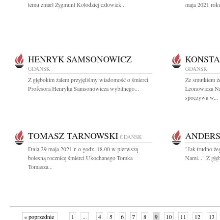
temu zmarł Zygmunt Kołodziej człowiek...
maja 2021 roku
HENRYK SAMSONOWICZ
KONSTA
GDAŃSK
GDAŃSK
Z głębokim żalem przyjęliśmy wiadomość o śmierci
Ze smutkiem ż
Profesora Henryka Samsonowicza wybitnego...
Leonowicza Na
spoczywa w...
TOMASZ TARNOWSKI
ANDER
GDAŃSK
Dnia 29 maja 2021 r. o godz. 18.00 w pierwszą
"Jak trudno że
bolesną rocznicę śmierci Ukochanego Tomka
Nami..." Z głę
Tomasza...
« poprzednie
1
...
4
5
6
7
8
9
10
11
12
13