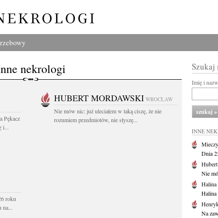
grzebowy
Inne nekrologi
Szukaj
Imię i naz
HUBERT MORDAWSKI
WROCŁAW
Nie mów nic: już uleciałem w taką ciszę, że nie
wa Pękacz
rozumiem przedmiotów, nie słyszę...
i...
INNE NE
Mieczy
Dnia 2
Huber
Nie mów
Halina
Halina
26 roku
Henryk
 na...
Na zaw