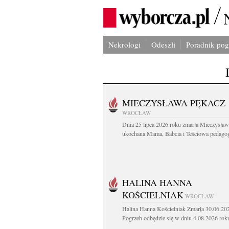
Nekrologi
Odeszli
Poradnik po
MIECZYSŁAWA PĘKACZ
WROCŁAW
Dnia 25 lipca 2026 roku zmarła Mieczysła
ukochana Mama, Babcia i Teściowa pedagog 
HALINA HANNA
KOŚCIELNIAK
WROCŁAW
Halina Hanna Kościelniak Zmarła 30.06.20
Pogrzeb odbędzie się w dniu 4.08.2026 roku