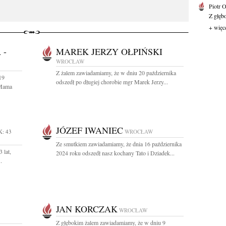
Piotr 
Z głębo
+ więc
 -
MAREK JERZY OŁPIŃSKI
WROCŁAW
Z żalem zawiadamiamy, że w dniu 20 października
19
odszedł po długiej chorobie mgr Marek Jerzy...
 Mama
JÓZEF IWANIEC
: 43
WROCŁAW
Ze smutkiem zawiadamiamy, że dnia 16 października
 lat,
2024 roku odszedł nasz kochany Tato i Dziadek...
.
JAN KORCZAK
WROCŁAW
Z głębokim żalem zawiadamiamy, że w dniu 9