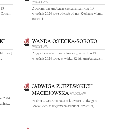
WROCŁAW
 13
Z ogromnym smutkiem zawiadamiamy, że 10
Żona,...
września 2024 roku odeszła od nas Kochana Mama,
Babcia i...
KI
WANDA OSIECKA-SOROKO
WROCŁAW
at zmarł
Z głębokim żalem zawiadamiamy, że w dniu 12
..
września 2024 roku, w wieku 82 lat, zmarła nasza...
JADWIGA Z JEŻEWSKICH
MACIEJOWSKA
WROCŁAW
ia 2024
W dniu 2 września 2024 roku zmarła Jadwiga z
nina...
Jeżewskich Maciejowska architekt, urbanista,...