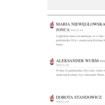
MARIA NIEWĘGŁOWSKA
JONCA
WROCŁAW
Z głębokim żalem zawiadamiam, że w dniu 
października 2024 r. zmarła moja Kochana
Maria...
ALEKSANDER WURM
WIEK
WROCŁAW
W dniu 16 października 2024 roku, wieku 43
zmarł mój Kochany Syn Aleksander Wurm..
DOROTA STANDOWICZ
WROCŁAW