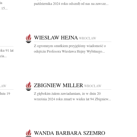
ta
października 2024 roku odszedł od nas na zawsze...
 15...
WIESŁAW HEJNA
WROCŁAW
Z ogromnym smutkiem przyjęliśmy wiadomość o
ku 91 lat
odejściu Profesora Wiesława Hejny Wybitnego...
ia...
ZBIGNIEW MILLER
ŁAW
WROCŁAW
dniu 19
Z głębokim żalem zawiadamiam, że w dniu 20
września 2024 roku zmarł w wieku lat 94 Zbigniew...
WANDA BARBARA SZEMRO