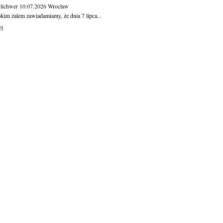
Olichwer
10.07.2026
Wrocław
kim żalem zawiadamiamy, że dnia 7 lipca...
ej