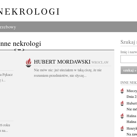
grzebowy
Inne nekrologi
Szukaj
Imię i naz
HUBERT MORDAWSKI
WROCŁAW
Nie mów nic: już uleciałem w taką ciszę, że nie
wa Pękacz
rozumiem przedmiotów, nie słyszę...
i...
INNE NE
Mieczy
Dnia 2
Huber
Nie mów
Halina
Halina
26 roku
Henryk
 na...
Na zaw