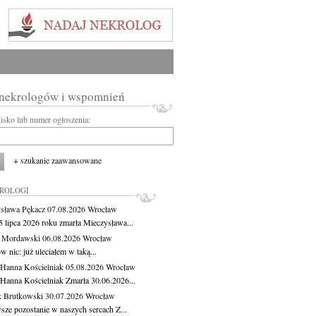
 nekrologów i wspomnień
wisko lub numer ogłoszenia:
+ szukanie zaawansowane
KROLOGI
sława Pękacz
07.08.2026
Wrocław
5 lipca 2026 roku zmarła Mieczysława...
t Mordawski
06.08.2026
Wrocław
 nic: już uleciałem w taką...
 Hanna Kościelniak
05.08.2026
Wrocław
 Hanna Kościelniak Zmarła 30.06.2026...
 Brutkowski
30.07.2026
Wrocław
sze pozostanie w naszych sercach Z...