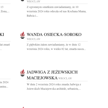
WROCŁAW
 13
Z ogromnym smutkiem zawiadamiamy, że 10
Żona,...
września 2024 roku odeszła od nas Kochana Mama,
Babcia i...
KI
WANDA OSIECKA-SOROKO
WROCŁAW
at zmarł
Z głębokim żalem zawiadamiamy, że w dniu 12
..
września 2024 roku, w wieku 82 lat, zmarła nasza...
JADWIGA Z JEŻEWSKICH
MACIEJOWSKA
WROCŁAW
ia 2024
W dniu 2 września 2024 roku zmarła Jadwiga z
nina...
Jeżewskich Maciejowska architekt, urbanista,...