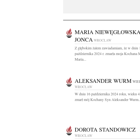
MARIA NIEWĘGŁOWSKA
JONCA
WROCŁAW
Z głębokim żalem zawiadamiam, że w dniu 
października 2024 r. zmarła moja Kochana
Maria...
ALEKSANDER WURM
WIEK
WROCŁAW
W dniu 16 października 2024 roku, wieku 43
zmarł mój Kochany Syn Aleksander Wurm..
DOROTA STANDOWICZ
WROCŁAW