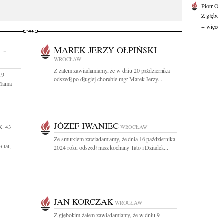
Piotr 
Z głębo
+ więc
 -
MAREK JERZY OŁPIŃSKI
WROCŁAW
Z żalem zawiadamiamy, że w dniu 20 października
19
odszedł po długiej chorobie mgr Marek Jerzy...
 Mama
JÓZEF IWANIEC
: 43
WROCŁAW
Ze smutkiem zawiadamiamy, że dnia 16 października
 lat,
2024 roku odszedł nasz kochany Tato i Dziadek...
.
JAN KORCZAK
WROCŁAW
Z głębokim żalem zawiadamiamy, że w dniu 9