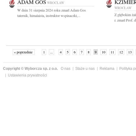
ADAM GOS
KZIMIE
WROCŁAW
WROCŁAW
W dniu 31 sierpnia 2024 roku zmarł Adam Gos
Z głębokim ża
taternik, himalaista, instruktor wspinaczki,...
r. zmarł Prof. 
« poprzednie
1
...
4
5
6
7
8
9
10
11
12
13
Copyright © Wyborcza sp. z o.o.
O nas
Staże u nas
Reklama
Polityka 
Ustawienia prywatności