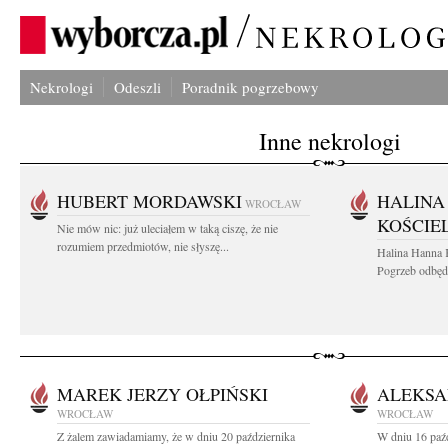
Nekrologi
Odeszli
Poradnik pogrzebowy
Inne nekrologi
HUBERT MORDAWSKI
HALINA
WROCŁAW
KOŚCIE
Nie mów nic: już uleciałem w taką ciszę, że nie
rozumiem przedmiotów, nie słyszę...
Halina Hanna 
Pogrzeb odbędz
MAREK JERZY OŁPIŃSKI
ALEKS
WROCŁAW
WROCŁAW
Z żalem zawiadamiamy, że w dniu 20 października
W dniu 16 paźd