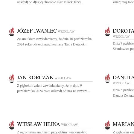
odszedł po długiej chorobie mgr Marek Jerzy...
zmarł mój Koc
JÓZEF IWANIEC
DOROTA
WROCŁAW
WROCŁAW
Ze smutkiem zawiadamiamy, że dnia 16 października
Dnia 7 paździe
2024 roku odszedł nasz kochany Tato i Dziadek...
Standowicz pog
JAN KORCZAK
DANUTA
WROCŁAW
WROCŁAW
Z głębokim żalem zawiadamiamy, że w dniu 9
Dnia 5 paździe
października 2024 roku odszedł od nas na zawsze...
Danuta Zwierz
WIESŁAW HEJNA
MARIA
WROCŁAW
Z ogromnym smutkiem przyjęliśmy wiadomość o
Z głębokim sm