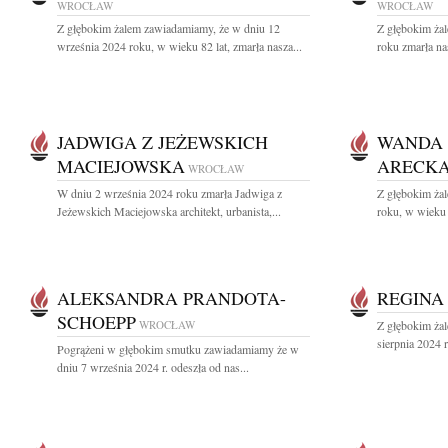
WROCŁAW
WROCŁAW
Z głębokim żalem zawiadamiamy, że w dniu 12
Z głębokim ża
września 2024 roku, w wieku 82 lat, zmarła nasza...
roku zmarła na
JADWIGA Z JEŻEWSKICH
WANDA 
MACIEJOWSKA
ARECK
WROCŁAW
W dniu 2 września 2024 roku zmarła Jadwiga z
Z głębokim ża
Jeżewskich Maciejowska architekt, urbanista,...
roku, w wieku 
ALEKSANDRA PRANDOTA-
REGINA
SCHOEPP
WROCŁAW
Z głębokim ża
sierpnia 2024 
Pogrążeni w głębokim smutku zawiadamiamy że w
dniu 7 września 2024 r. odeszła od nas...