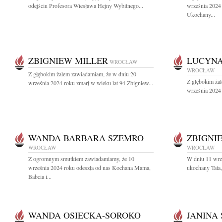
odejściu Profesora Wiesława Hejny Wybitnego...
września 2024
Ukochany...
ZBIGNIEW MILLER
LUCYN
WROCŁAW
WROCŁAW
Z głębokim żalem zawiadamiam, że w dniu 20
Z głębokim ża
września 2024 roku zmarł w wieku lat 94 Zbigniew...
września 2024 
WANDA BARBARA SZEMRO
ZBIGNI
WROCŁAW
WROCŁAW
Z ogromnym smutkiem zawiadamiamy, że 10
W dniu 11 wrz
września 2024 roku odeszła od nas Kochana Mama,
ukochany Tata,
Babcia i...
WANDA OSIECKA-SOROKO
JANINA