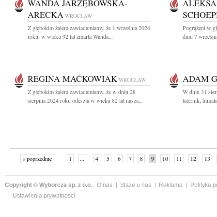
WANDA JARZĘBOWSKA-
ALEKSA
ARECKA
SCHOEP
WROCŁAW
Z głębokim żalem zawiadamiamy, że 1 września 2024
Pogrążeni w g
roku, w wieku 92 lat zmarła Wanda...
dniu 7 września
REGINA MAĆKOWIAK
ADAM 
WROCŁAW
Z głębokim żalem zawiadamiamy, że w dniu 28
W dniu 31 sie
sierpnia 2024 roku odeszła w wieku 82 lat nasza...
taternik, himala
« poprzednie
1
...
4
5
6
7
8
9
10
11
12
13
Copyright © Wyborcza sp. z o.o.
O nas
Staże u nas
Reklama
Polityka 
Ustawienia prywatności