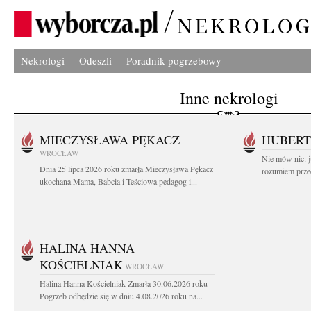
Nekrologi
Odeszli
Poradnik pogrzebowy
Inne nekrologi
MIECZYSŁAWA PĘKACZ
HUBERT
WROCŁAW
Nie mów nic: ju
Dnia 25 lipca 2026 roku zmarła Mieczysława Pękacz
rozumiem przed
ukochana Mama, Babcia i Teściowa pedagog i...
HALINA HANNA
KOŚCIELNIAK
WROCŁAW
Halina Hanna Kościelniak Zmarła 30.06.2026 roku
Pogrzeb odbędzie się w dniu 4.08.2026 roku na...