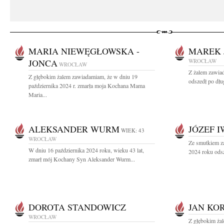
MARIA NIEWĘGŁOWSKA -
MAREK 
JONCA
WROCŁAW
WROCŁAW
Z żalem zawiad
Z głębokim żalem zawiadamiam, że w dniu 19
odszedł po dłu
października 2024 r. zmarła moja Kochana Mama
Maria...
ALEKSANDER WURM
JÓZEF 
WIEK: 43
WROCŁAW
Ze smutkiem z
W dniu 16 października 2024 roku, wieku 43 lat,
2024 roku odsz
zmarł mój Kochany Syn Aleksander Wurm...
DOROTA STANDOWICZ
JAN KO
WROCŁAW
Z głębokim ża