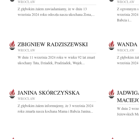
WROCŁAW
WROCŁAW
Z głębokim żalem zawiadamiamy, że w dniu 13
Z ogromnym s
września 2024 roku odeszła nasza ukochana Żona,...
września 2024
Babcia i...
ZBIGNIEW RADZISZEWSKI
WANDA 
WROCŁAW
WROCŁAW
W dniu 11 września 2024 roku w wieku 92 lat zmarł
Z głębokim ża
ukochany Tata, Dziadek, Pradziadek, Wujek...
września 2024 
JANINA SKÓRCZYŃSKA
JADWIG
WROCŁAW
MACIEJ
Z głębokim żalem informujemy, że 3 września 2024
W dniu 2 wrze
roku zmarła nasza kochana Mama i Babcia Janina...
Jeżewskich Mac