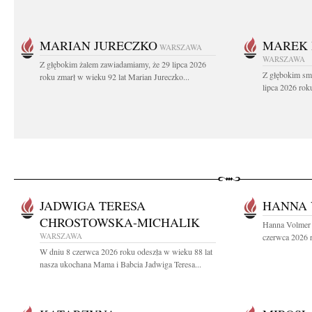
MARIAN JURECZKO
MAREK 
WARSZAWA
WARSZAWA
Z głębokim żalem zawiadamiamy, że 29 lipca 2026
Z głębokim sm
roku zmarł w wieku 92 lat Marian Jureczko...
lipca 2026 rok
JADWIGA TERESA
HANNA
CHROSTOWSKA-MICHALIK
Hanna Volmer 
WARSZAWA
czerwca 2026 r
W dniu 8 czerwca 2026 roku odeszła w wieku 88 lat
nasza ukochana Mama i Babcia Jadwiga Teresa...