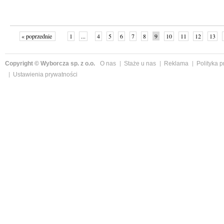
« poprzednie
1
...
4
5
6
7
8
9
10
11
12
13
Copyright © Wyborcza sp. z o.o.
O nas
Staże u nas
Reklama
Polityka 
Ustawienia prywatności