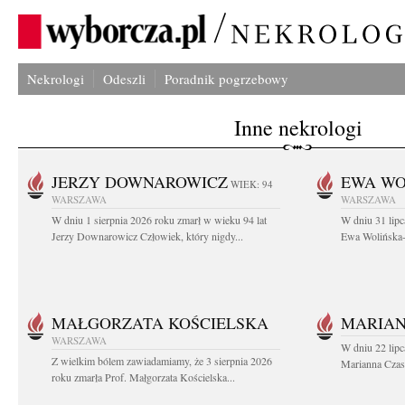
Nekrologi
Odeszli
Poradnik pogrzebowy
Inne nekrologi
JERZY DOWNAROWICZ
EWA WO
WIEK: 94
WARSZAWA
WARSZAWA
W dniu 1 sierpnia 2026 roku zmarł w wieku 94 lat
W dniu 31 lipc
Jerzy Downarowicz Człowiek, który nigdy...
Ewa Wolińska-W
MAŁGORZATA KOŚCIELSKA
MARIAN
WARSZAWA
W dniu 22 lipc
Z wielkim bólem zawiadamiamy, że 3 sierpnia 2026
Marianna Czas
roku zmarła Prof. Małgorzata Kościelska...