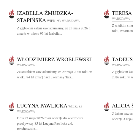
IZABELLA ŻMUDZKA-
TERESA
STAPIŃSKA
WARSZAWA
WIEK: 93
WARSZAWA
Z wielkim smu
Z głębokim żalem zawiadamiamy, że 23 maja 2026 r.
roku, zmarła n
zmarła w wieku 93 lat Izabella...
WŁODZIMIERZ WRÓBLEWSKI
TADEUS
WARSZAWA
WARSZAWA
Ze smutkiem zawiadamiamy, że 29 maja 2026 roku w
Z głębokim ża
wieku 84 lat zmarł nasz ukochany Tata...
2026 roku w wi
LUCYNA PAWLICKA
ALICJA
WIEK: 85
WARSZAWA
Z żalem zawia
Dnia 22 maja 2026 roku odeszła do wieczności
odeszła Alicja
przeżywszy 85 lat Lucyna Pawlicka z d.
Brudnowska...