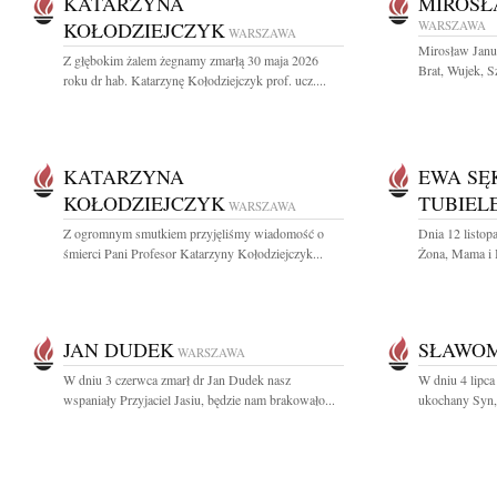
KATARZYNA
MIROSŁ
KOŁODZIEJCZYK
WARSZAWA
WARSZAWA
Mirosław Janus
Z głębokim żalem żegnamy zmarłą 30 maja 2026
Brat, Wujek, Sz
roku dr hab. Katarzynę Kołodziejczyk prof. ucz....
KATARZYNA
EWA SĘ
KOŁODZIEJCZYK
TUBIEL
WARSZAWA
Z ogromnym smutkiem przyjęliśmy wiadomość o
Dnia 12 listop
śmierci Pani Profesor Katarzyny Kołodziejczyk...
Żona, Mama i B
JAN DUDEK
SŁAWOM
WARSZAWA
W dniu 3 czerwca zmarł dr Jan Dudek nasz
W dniu 4 lipca
wspaniały Przyjaciel Jasiu, będzie nam brakowało...
ukochany Syn, 