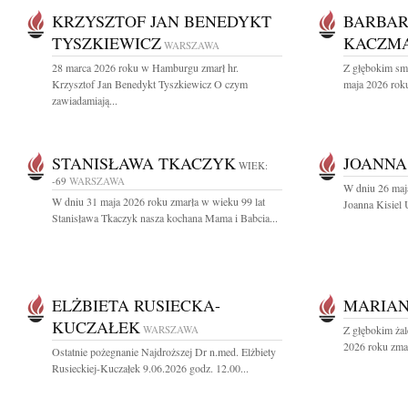
KRZYSZTOF JAN BENEDYKT
BARBA
TYSZKIEWICZ
KACZMA
WARSZAWA
28 marca 2026 roku w Hamburgu zmarł hr.
Z głębokim sm
Krzysztof Jan Benedykt Tyszkiewicz O czym
maja 2026 roku
zawiadamiają...
STANISŁAWA TKACZYK
JOANNA
WIEK:
-69
WARSZAWA
W dniu 26 maj
W dniu 31 maja 2026 roku zmarła w wieku 99 lat
Joanna Kisiel 
Stanisława Tkaczyk nasza kochana Mama i Babcia...
ELŻBIETA RUSIECKA-
MARIAN
KUCZAŁEK
WARSZAWA
Z głębokim ża
2026 roku zmar
Ostatnie pożegnanie Najdroższej Dr n.med. Elżbiety
Rusieckiej-Kuczałek 9.06.2026 godz. 12.00...