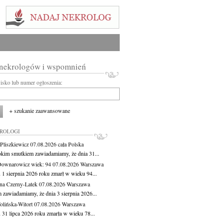
 nekrologów i wspomnień
wisko lub numer ogłoszenia:
+ szukanie zaawansowane
KROLOGI
Pliszkiewicz
07.08.2026
cała Polska
okim smutkiem zawiadamiamy, że dnia 31...
Downarowicz
wiek: 94
07.08.2026
Warszawa
 1 sierpnia 2026 roku zmarł w wieku 94...
na Czerny-Latek
07.08.2026
Warszawa
 zawiadamiamy, że dnia 3 sierpnia 2026...
lińska-Witort
07.08.2026
Warszawa
 31 lipca 2026 roku zmarła w wieku 78...