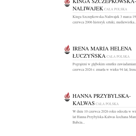
KINGA SZCZEPKOWSKA
NALIWAJEK
CAŁA POLSKA
Kinga Szczepkowska-Naliwajek 3 marca 19
czerwca 2006 historyk sztuki, mediewistka..
IRENA MARIA HELENA
ŁUCZYŃSKA
CAŁA POLSKA
Pogrążeni w głębokim smutku zawiadamiam
czerwca 2026 r. zmarła w wieku 94 lat, Irena
HANNA PRZYBYLSKA-
KALWAS
CAŁA POLSKA
W dniu 10 czerwca 2026 roku odeszła w wi
lat Hanna Przybylska-Kalwas kochana Mam
Babcia...