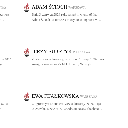
ADAM ŚCIOCH
AWA
WARSZAWA
czerwca
Dnia 3 czerwca 2026 roku zmarł w wieku 65 lat
...
Adam Ścioch Notariusz Uroczystość pogrzebowa...
JERZY SUBSTYK
WARSZAWA
wca 2026
Z żalem zawiadamiamy, że w dniu 31 maja 2026 roku
a,...
zmarł, przeżywszy 98 lat kpt. Jerzy Substyk...
EWA FIJAŁKOWSKA
WARSZAWA
87 lat
Z ogromnym smutkiem, zawiadamiamy, że 28 maja
a
2026 roku w wieku 77 lat odeszła nasza ukochana...