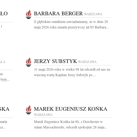
ŁŁO
BARBARA BERGER
WARSZAWA
Z głębokim smutkiem zawiadamiamy, że w dniu 28
 1
maja 2026 roku zmarła przeżywszy lat 85 Barbara...
JERZY SUBSTYK
AŁA
WARSZAWA
31 maja 2026 roku w wieku 98 lat odszedł od nas na
ław
wieczną wartę Kapitan Jerzy Substyk ps....
były...
SKA
MAREK EUGENIUSZ KOŃKA
WARSZAWA
marła
Marek Eugeniusz Końka lat 80, z Dorchester w
a...
stanie Massachusetts, odszedł spokojnie 28 maja...