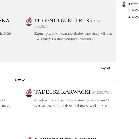
Tadeus
Z wiel
+ więc
SKA
EUGENIUSZ BUTRUK
CAŁA
POLSKA
ia 2026
Żegnamy z poczuciem nieodżałowanej straty Mistrza
i Wizjonera Gastroenterologii Profesora...
więcej
TADEUSZ KARWACKI
WARSZAWA
e 11
Z głębokim smutkiem zawiadamiamy, że w dniu 11
 nasz...
czerwca 2026 roku odszedł od nas w wieku 93 lat...