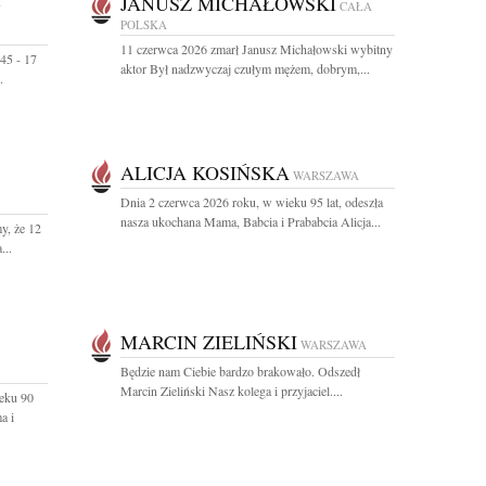
-
JANUSZ MICHAŁOWSKI
CAŁA
POLSKA
11 czerwca 2026 zmarł Janusz Michałowski wybitny
45 - 17
aktor Był nadzwyczaj czułym mężem, dobrym,...
.
ALICJA KOSIŃSKA
WARSZAWA
Dnia 2 czerwca 2026 roku, w wieku 95 lat, odeszła
nasza ukochana Mama, Babcia i Prababcia Alicja...
y, że 12
...
MARCIN ZIELIŃSKI
WARSZAWA
Będzie nam Ciebie bardzo brakowało. Odszedł
Marcin Zieliński Nasz kolega i przyjaciel....
eku 90
a i