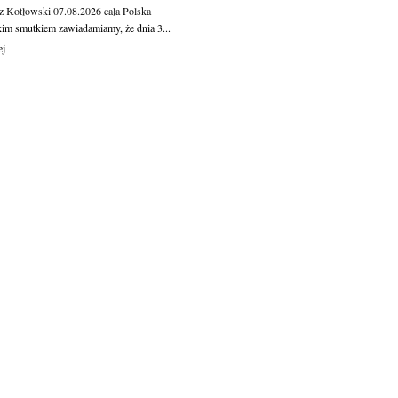
z Kotłowski
07.08.2026
cała Polska
kim smutkiem zawiadamiamy, że dnia 3...
ej