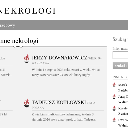
grzebowy
Inne nekrologi
Szukaj
Imię i naz
JERZY DOWNAROWICZ
AŁA
WIEK: 94
WARSZAWA
a 31
W dniu 1 sierpnia 2026 roku zmarł w wieku 94 lat
. Marek...
Jerzy Downarowicz Człowiek, który nigdy...
INNE NE
Marek 
Z głęb
Jerzy 
T
TADEUSZ KOTŁOWSKI
W dniu
CAŁA
POLSKA
Krysty
Z żalem
78 lat
Z wielkim smutkiem zawiadamiamy, że dnia 3
.
sierpnia 2026 roku zmarł prof. dr hab. Tadeusz...
Ewa Wo
W dniu