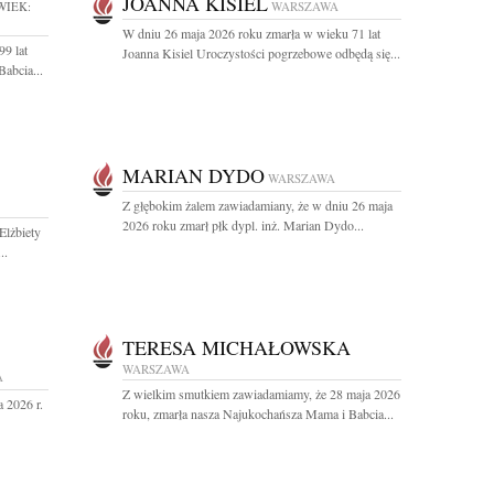
JOANNA KISIEL
WIEK:
WARSZAWA
W dniu 26 maja 2026 roku zmarła w wieku 71 lat
9 lat
Joanna Kisiel Uroczystości pogrzebowe odbędą się...
abcia...
MARIAN DYDO
WARSZAWA
Z głębokim żalem zawiadamiany, że w dniu 26 maja
2026 roku zmarł płk dypl. inż. Marian Dydo...
Elżbiety
..
TERESA MICHAŁOWSKA
WARSZAWA
A
Z wielkim smutkiem zawiadamiamy, że 28 maja 2026
 2026 r.
roku, zmarła nasza Najukochańsza Mama i Babcia...