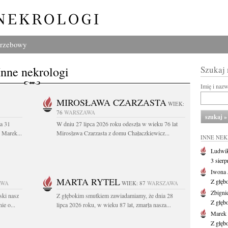
grzebowy
Inne nekrologi
Szukaj
Imię i naz
MIROSŁAWA CZARZASTA
WIEK:
76
WARSZAWA
a 31
W dniu 27 lipca 2026 roku odeszła w wieku 76 lat
. Marek...
Mirosława Czarzasta z domu Chałaczkiewicz...
INNE NE
Ludwik
3 sier
Iwona 
MARTA RYTEL
Z głęb
AWA
WIEK: 87
WARSZAWA
Zbigni
ski nasz
Z głębokim smutkiem zawiadamiamy, że dnia 28
Z głęb
ie o...
lipca 2026 roku, w wieku 87 lat, zmarła nasza...
Marek 
Z głęb