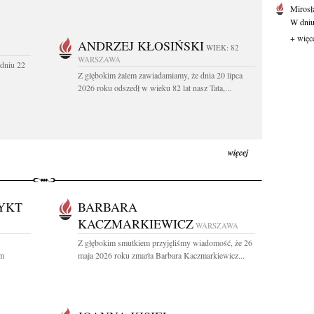
Mirosł
W dniu
+ więc
ANDRZEJ KŁOSIŃSKI
WIEK: 82
WARSZAWA
dniu 22
Z głębokim żalem zawiadamiamy, że dnia 20 lipca
2026 roku odszedł w wieku 82 lat nasz Tata,...
więcej
YKT
BARBARA
KACZMARKIEWICZ
WARSZAWA
Z głębokim smutkiem przyjęliśmy wiadomość, że 26
ym
maja 2026 roku zmarła Barbara Kaczmarkiewicz...