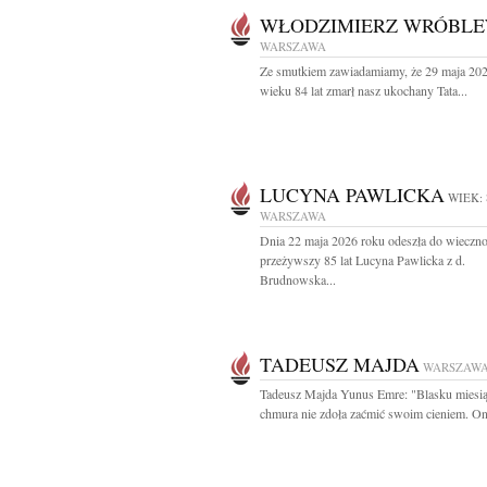
WŁODZIMIERZ WRÓBLE
WARSZAWA
Ze smutkiem zawiadamiamy, że 29 maja 20
wieku 84 lat zmarł nasz ukochany Tata...
LUCYNA PAWLICKA
WIEK: 
WARSZAWA
Dnia 22 maja 2026 roku odeszła do wieczno
przeżywszy 85 lat Lucyna Pawlicka z d.
Brudnowska...
TADEUSZ MAJDA
WARSZAW
Tadeusz Majda Yunus Emre: "Blasku miesią
chmura nie zdoła zaćmić swoim cieniem. On