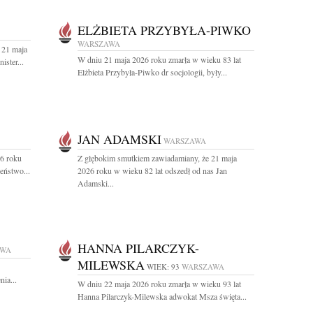
ELŻBIETA PRZYBYŁA-PIWKO
WARSZAWA
 21 maja
W dniu 21 maja 2026 roku zmarła w wieku 83 lat
ster...
Elżbieta Przybyła-Piwko dr socjologii, były...
JAN ADAMSKI
WARSZAWA
26 roku
Z głębokim smutkiem zawiadamiany, że 21 maja
eństwo...
2026 roku w wieku 82 lat odszedł od nas Jan
Adamski...
HANNA PILARCZYK-
AWA
MILEWSKA
WIEK: 93
WARSZAWA
ia...
W dniu 22 maja 2026 roku zmarła w wieku 93 lat
Hanna Pilarczyk-Milewska adwokat Msza święta...