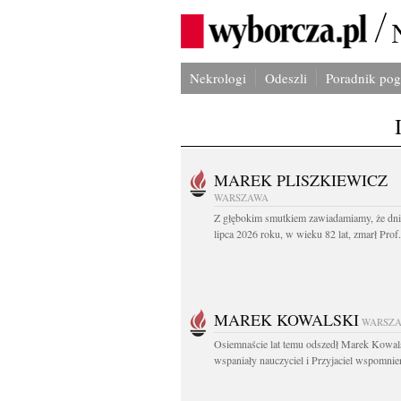
Nekrologi
Odeszli
Poradnik po
MAREK PLISZKIEWICZ
WARSZAWA
Z głębokim smutkiem zawiadamiamy, że dni
lipca 2026 roku, w wieku 82 lat, zmarł Prof
MAREK KOWALSKI
WARSZ
Osiemnaście lat temu odszedł Marek Kowal
wspaniały nauczyciel i Przyjaciel wspomnien