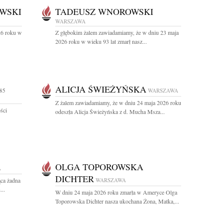
WSKI
TADEUSZ WNOROWSKI
WARSZAWA
26 roku w
Z głębokim żalem zawiadamiamy, że w dniu 23 maja
2026 roku w wieku 93 lat zmarł nasz...
ALICJA ŚWIEŻYŃSKA
85
WARSZAWA
Z żalem zawiadamiamy, że w dniu 24 maja 2026 roku
ści
odeszła Alicja Świeżyńska z d. Mucha Msza...
OLGA TOPOROWSKA
A
DICHTER
ca żadna
WARSZAWA
...
W dniu 24 maja 2026 roku zmarła w Ameryce Olga
Toporowska Dichter nasza ukochana Żona, Matka,...