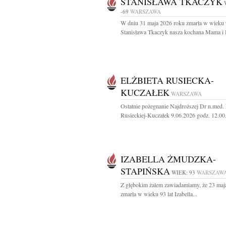
STANISŁAWA TKACZYK
-69
WARSZAWA
W dniu 31 maja 2026 roku zmarła w wieku 9
Stanisława Tkaczyk nasza kochana Mama i B
ELŻBIETA RUSIECKA-
KUCZAŁEK
WARSZAWA
Ostatnie pożegnanie Najdroższej Dr n.med. 
Rusieckiej-Kuczałek 9.06.2026 godz. 12.00.
IZABELLA ŻMUDZKA-
STAPIŃSKA
WIEK: 93
WARSZAW
Z głębokim żalem zawiadamiamy, że 23 maja
zmarła w wieku 93 lat Izabella...