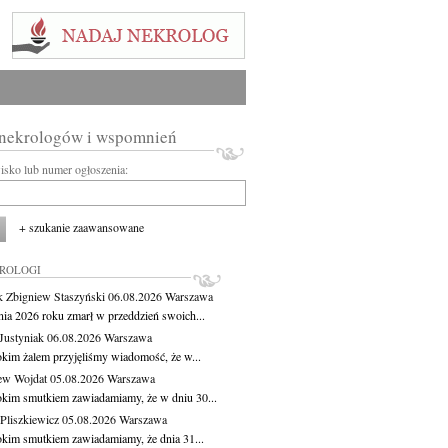
 nekrologów i wspomnień
wisko lub numer ogłoszenia:
+ szukanie zaawansowane
KROLOGI
 Zbigniew Staszyński
06.08.2026
Warszawa
pnia 2026 roku zmarł w przeddzień swoich...
Justyniak
06.08.2026
Warszawa
okim żalem przyjęliśmy wiadomość, że w...
ew Wojdat
05.08.2026
Warszawa
okim smutkiem zawiadamiamy, że w dniu 30...
Pliszkiewicz
05.08.2026
Warszawa
okim smutkiem zawiadamiamy, że dnia 31...