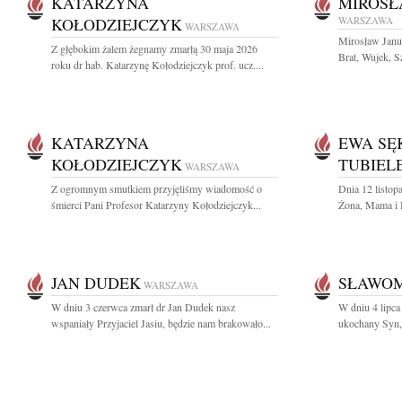
KATARZYNA
MIROSŁ
KOŁODZIEJCZYK
WARSZAWA
WARSZAWA
Mirosław Janus
Z głębokim żalem żegnamy zmarłą 30 maja 2026
Brat, Wujek, Sz
roku dr hab. Katarzynę Kołodziejczyk prof. ucz....
KATARZYNA
EWA SĘ
KOŁODZIEJCZYK
TUBIEL
WARSZAWA
Z ogromnym smutkiem przyjęliśmy wiadomość o
Dnia 12 listop
śmierci Pani Profesor Katarzyny Kołodziejczyk...
Żona, Mama i B
JAN DUDEK
SŁAWOM
WARSZAWA
W dniu 3 czerwca zmarł dr Jan Dudek nasz
W dniu 4 lipca
wspaniały Przyjaciel Jasiu, będzie nam brakowało...
ukochany Syn, 