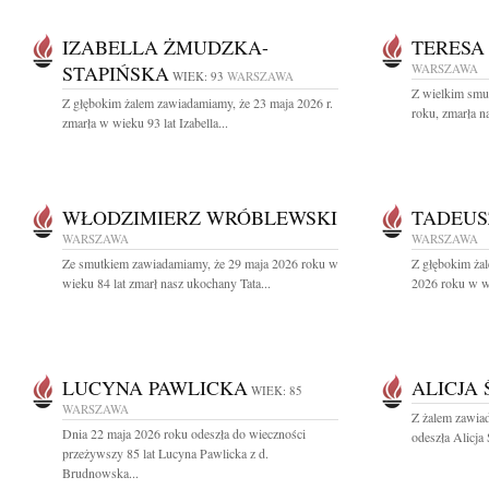
IZABELLA ŻMUDZKA-
TERESA
STAPIŃSKA
WARSZAWA
WIEK: 93
WARSZAWA
Z wielkim smu
Z głębokim żalem zawiadamiamy, że 23 maja 2026 r.
roku, zmarła n
zmarła w wieku 93 lat Izabella...
WŁODZIMIERZ WRÓBLEWSKI
TADEUS
WARSZAWA
WARSZAWA
Ze smutkiem zawiadamiamy, że 29 maja 2026 roku w
Z głębokim ża
wieku 84 lat zmarł nasz ukochany Tata...
2026 roku w wi
LUCYNA PAWLICKA
ALICJA
WIEK: 85
WARSZAWA
Z żalem zawia
Dnia 22 maja 2026 roku odeszła do wieczności
odeszła Alicja
przeżywszy 85 lat Lucyna Pawlicka z d.
Brudnowska...