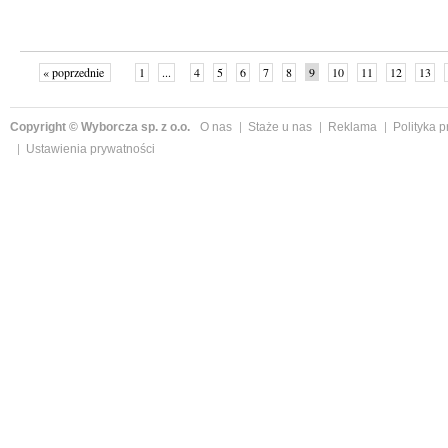
« poprzednie
1
...
4
5
6
7
8
9
10
11
12
13
Copyright © Wyborcza sp. z o.o.
O nas
Staże u nas
Reklama
Polityka 
Ustawienia prywatności