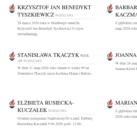
KRZYSZTOF JAN BENEDYKT
BARBA
TYSZKIEWICZ
KACZMA
WARSZAWA
28 marca 2026 roku w Hamburgu zmarł hr.
Z głębokim sm
Krzysztof Jan Benedykt Tyszkiewicz O czym
maja 2026 roku
zawiadamiają...
STANISŁAWA TKACZYK
JOANNA
WIEK:
-69
WARSZAWA
W dniu 26 maj
W dniu 31 maja 2026 roku zmarła w wieku 99 lat
Joanna Kisiel 
Stanisława Tkaczyk nasza kochana Mama i Babcia...
ELŻBIETA RUSIECKA-
MARIAN
KUCZAŁEK
WARSZAWA
Z głębokim ża
2026 roku zmar
Ostatnie pożegnanie Najdroższej Dr n.med. Elżbiety
Rusieckiej-Kuczałek 9.06.2026 godz. 12.00...