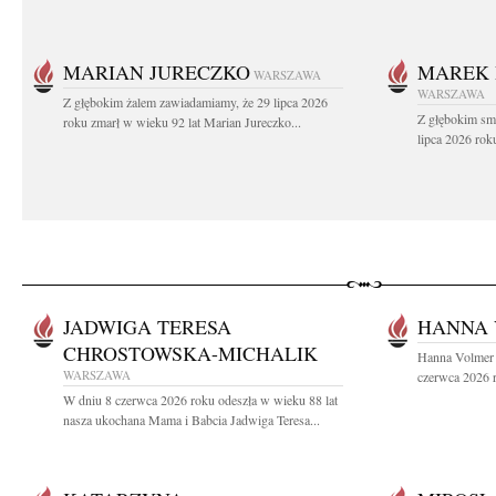
MARIAN JURECZKO
MAREK 
WARSZAWA
WARSZAWA
Z głębokim żalem zawiadamiamy, że 29 lipca 2026
Z głębokim sm
roku zmarł w wieku 92 lat Marian Jureczko...
lipca 2026 rok
JADWIGA TERESA
HANNA
CHROSTOWSKA-MICHALIK
Hanna Volmer 
WARSZAWA
czerwca 2026 r
W dniu 8 czerwca 2026 roku odeszła w wieku 88 lat
nasza ukochana Mama i Babcia Jadwiga Teresa...