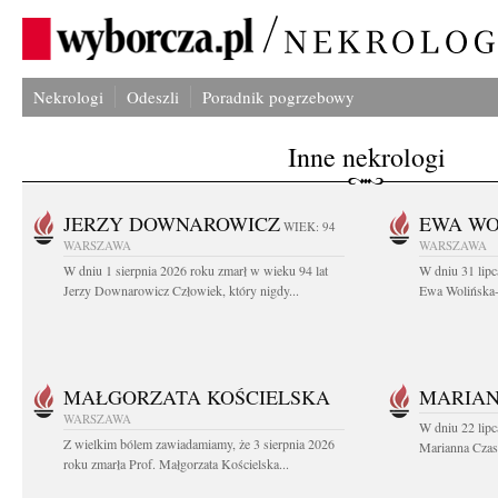
Nekrologi
Odeszli
Poradnik pogrzebowy
Inne nekrologi
JERZY DOWNAROWICZ
EWA WO
WIEK: 94
WARSZAWA
WARSZAWA
W dniu 1 sierpnia 2026 roku zmarł w wieku 94 lat
W dniu 31 lipc
Jerzy Downarowicz Człowiek, który nigdy...
Ewa Wolińska-W
MAŁGORZATA KOŚCIELSKA
MARIAN
WARSZAWA
W dniu 22 lipc
Z wielkim bólem zawiadamiamy, że 3 sierpnia 2026
Marianna Czas
roku zmarła Prof. Małgorzata Kościelska...