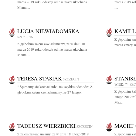
marca 2019 roku odeszła od nas nasza ukochana
marca 2019 ro
Mama,...
i...
ŁUCJA NIEWIADOMSKA
KAMILL
SZCZECIN
Z głębokim sm
Z głębokim żalem zawiadamiamy, że w dniu 10
marca zmarła n
marca 2019 roku odeszła od nas nasza ukochana
Mama,...
TERESA STASIAK
STANIS
SZCZECIN
WIEK: 74
SZC
" Śpieszmy się kochać ludzi, tak szybko odchodzą Z
Z głębokim ża
głębokim żalem zawiadamiamy, że 27 lutego...
lutego 2019 ro
Mąż,...
TADEUSZ WIERZBICKI
MACIEJ
SZCZECIN
Z żalem zawiadamiamy, że w dniu 18 lutego 2019
Z głębokim ża