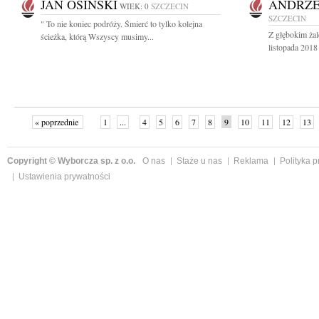
JAN OSIŃSKI
ANDRZEJ
WIEK: 0
SZCZECIN
SZCZECIN
" To nie koniec podróży. Śmierć to tylko kolejna
Z głębokim ża
ścieżka, którą Wszyscy musimy...
listopada 2018 
« poprzednie
1
...
4
5
6
7
8
9
10
11
12
13
Copyright © Wyborcza sp. z o.o.
O nas
Staże u nas
Reklama
Polityka 
Ustawienia prywatności