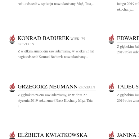
roku odszedł w spokoju nasz ukochany Mąż, Tata,...
lutego 2019 ro
ukochany...
KONRAD BADUREK
EDWAR
WIEK: 75
SZCZECIN
Z głębokim żal
Z wielkim smutkiem zawiadamiamy, w wieku 75 lat
2019 roku odsz
nagle odszedł Konrad Badurek nasz ukochany...
GRZEGORZ NEUMANN
TADEUS
SZCZECIN
Z głębokim żalem zawiadamiamy, że w dniu 27
Z głębokim żal
stycznia 2019 roku zmarł Nasz Kochany Mąż, Tata
2019 roku zmar
i...
ELŻBIETA KWIATKOWSKA
JANINA