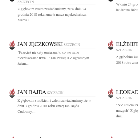
SZCZECIN
W dniu 24 gru
Z głębokim żalem zawiadamiamy, że w dniu 24
lat Janina Bab
grudnia 2018 roku zmarła nasza najukochańsza
Mama i...
JAN JĘCZKOWSKI
ELŻBIE
SZCZECIN
SZCZECIN
"Przecież nie cały umieram, to co we mnie
Z głębokim żal
niezniszczalne trwa..." Jan Paweł II Z ogromnym
2018 roku zma
żalem...
JAN BAJDA
LEOKAD
SZCZECIN
SZCZECIN
Z głębokim smutkiem i żalem zawiadamiamy, że w
"Nie umiera te
dniu 3 grudnia 2018 roku zmarł Jan Bajda
naszych" Z gł
Cudowny,...
dniu...