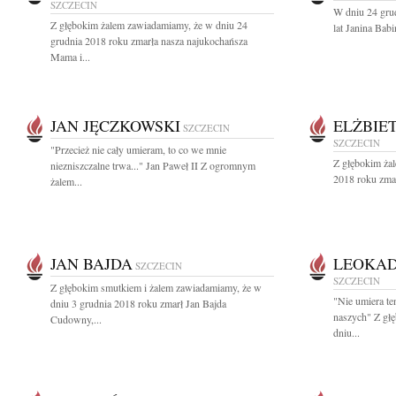
SZCZECIN
W dniu 24 gru
Z głębokim żalem zawiadamiamy, że w dniu 24
lat Janina Bab
grudnia 2018 roku zmarła nasza najukochańsza
Mama i...
JAN JĘCZKOWSKI
ELŻBIE
SZCZECIN
SZCZECIN
"Przecież nie cały umieram, to co we mnie
Z głębokim żal
niezniszczalne trwa..." Jan Paweł II Z ogromnym
2018 roku zma
żalem...
JAN BAJDA
LEOKAD
SZCZECIN
SZCZECIN
Z głębokim smutkiem i żalem zawiadamiamy, że w
"Nie umiera te
dniu 3 grudnia 2018 roku zmarł Jan Bajda
naszych" Z gł
Cudowny,...
dniu...