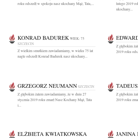
roku odszedł w spokoju nasz ukochany Mąż, Tata,...
lutego 2019 ro
ukochany...
KONRAD BADUREK
EDWAR
WIEK: 75
SZCZECIN
Z głębokim żal
Z wielkim smutkiem zawiadamiamy, w wieku 75 lat
2019 roku odsz
nagle odszedł Konrad Badurek nasz ukochany...
GRZEGORZ NEUMANN
TADEUS
SZCZECIN
Z głębokim żalem zawiadamiamy, że w dniu 27
Z głębokim żal
stycznia 2019 roku zmarł Nasz Kochany Mąż, Tata
2019 roku zmar
i...
ELŻBIETA KWIATKOWSKA
JANINA