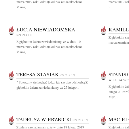
marca 2019 roku odeszła od nas nasza ukochana
marca 2019 ro
Mama,...
i...
ŁUCJA NIEWIADOMSKA
KAMILL
SZCZECIN
Z głębokim sm
Z głębokim żalem zawiadamiamy, że w dniu 10
marca zmarła n
marca 2019 roku odeszła od nas nasza ukochana
Mama,...
TERESA STASIAK
STANIS
SZCZECIN
WIEK: 74
SZC
" Śpieszmy się kochać ludzi, tak szybko odchodzą Z
Z głębokim ża
głębokim żalem zawiadamiamy, że 27 lutego...
lutego 2019 ro
Mąż,...
TADEUSZ WIERZBICKI
MACIEJ
SZCZECIN
Z żalem zawiadamiamy, że w dniu 18 lutego 2019
Z głębokim ża