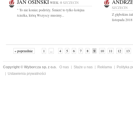
JAN OSIŃSKI
ANDRZEJ
WIEK: 0
SZCZECIN
SZCZECIN
" To nie koniec podróży. Śmierć to tylko kolejna
Z głębokim ża
ścieżka, którą Wszyscy musimy...
listopada 2018 
« poprzednie
1
...
4
5
6
7
8
9
10
11
12
13
Copyright © Wyborcza sp. z o.o.
O nas
Staże u nas
Reklama
Polityka 
Ustawienia prywatności