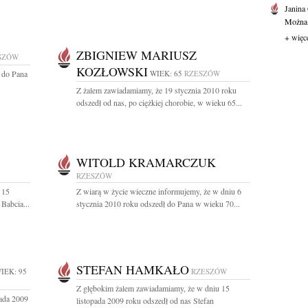
Janina
Można o
+ więc
ZBIGNIEW MARIUSZ
SZÓW
KOZŁOWSKI
, do Pana
WIEK: 65
RZESZÓW
Z żalem zawiadamiamy, że 19 stycznia 2010 roku
odszedł od nas, po ciężkiej chorobie, w wieku 65...
WITOLD KRAMARCZUK
RZESZÓW
 15
Z wiarą w życie wieczne informujemy, że w dniu 6
Babcia...
stycznia 2010 roku odszedł do Pana w wieku 70...
STEFAN HAMKAŁO
IEK: 95
RZESZÓW
Z głębokim żalem zawiadamiamy, że w dniu 15
pada 2009
listopada 2009 roku odszedł od nas Stefan