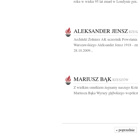
roku w wieku 95 lat zmarł w Londynie gen..
ALEKSANDER JENSZ
RZES
Architekt Żołnierz AK uczestnik Powstania
Warszawskiego Aleksander Jensz 1918 - zm
28.10.2009...
MARIUSZ BĄK
RZESZÓW
Z wielkim smutkiem żegnamy naszego Kol
Mariusza Bąka Wyrazy głębokiego współczu
« poprzednie