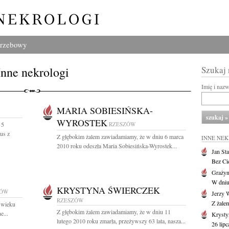
grzebowy
Inne nekrologi
Szukaj
Imię i naz
MARIA SOBIESIŃSKA-
WYROSTEK
 5
RZESZÓW
us z
Z głębokim żalem zawiadamiamy, że w dniu 6 marca
INNE NE
2010 roku odeszła Maria Sobiesińska-Wyrostek...
Jan St
Bez Cie
Grażyn
W dniu
KRYSTYNA ŚWIERCZEK
ZÓW
Jerzy 
RZESZÓW
Z żale
 wieku
Z głębokim żalem zawiadamiamy, że w dniu 11
e...
Krysty
lutego 2010 roku zmarła, przeżywszy 63 lata, nasza...
26 lip