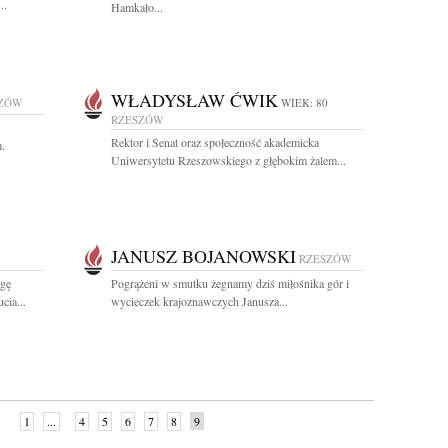
..
Hamkało...
WŁADYSŁAW ĆWIK
ZÓW
WIEK: 80
RZESZÓW
Rektor i Senat oraz społeczność akademicka
.
Uniwersytetu Rzeszowskiego z głębokim żalem...
JANUSZ BOJANOWSKI
RZESZÓW
egę
Pogrążeni w smutku żegnamy dziś miłośnika gór i
cia...
wycieczek krajoznawczych Janusza...
1
...
4
5
6
7
8
9