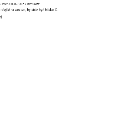
 Czach
08.02.2023
Rzeszów
dejść na zawsze, by stale być blisko Z...
ej