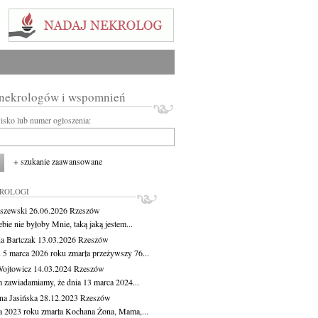
 nekrologów i wspomnień
wisko lub numer ogłoszenia:
+ szukanie zaawansowane
KROLOGI
aszewski
26.06.2026
Rzeszów
bie nie byłoby Mnie, taką jaką jestem...
a Bartczak
13.03.2026
Rzeszów
 5 marca 2026 roku zmarła przeżywszy 76...
Wojtowicz
14.03.2024
Rzeszów
m zawiadamiamy, że dnia 13 marca 2024...
na Jasińska
28.12.2023
Rzeszów
ca 2023 roku zmarła Kochana Żona, Mama,...