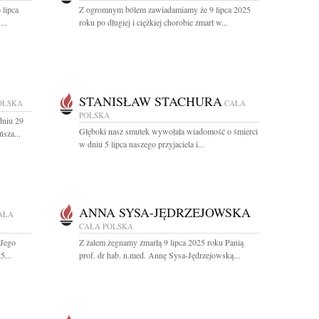
 lipca
Z ogromnym bólem zawiadamiamy że 9 lipca 2025
..
roku po długiej i ciężkiej chorobie zmarł w...
STANISŁAW STACHURA
OLSKA
CAŁA
POLSKA
dniu 29
Głęboki nasz smutek wywołała wiadomość o śmierci
sza...
w dniu 5 lipca naszego przyjaciela i...
ANNA SYSA-JĘDRZEJOWSKA
AŁA
CAŁA POLSKA
 Jego
Z żalem żegnamy zmarłą 9 lipca 2025 roku Panią
5...
prof. dr hab. n.med. Annę Sysa-Jędrzejowską...