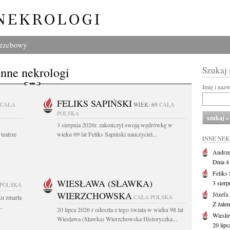
grzebowy
Inne nekrologi
Szukaj
Imię i naz
FELIKS SAPIŃSKI
CAŁA
WIEK: 69
CAŁA
POLSKA
3 sierpnia 2026r. zakończył swoją wędrówkę w
teatrze
wieku 69 lat Feliks Sapiński nauczyciel...
INNE NE
Andrze
Dnia 4 
Feliks
WIESŁAWA (SŁAWKA)
3 sierp
 POLSKA
WIERZCHOWSKA
Józefa
ku zmarła
CAŁA POLSKA
Z żale
..
20 lipca 2026 r odeszła z tego świata w wieku 98 lat
Wiesła
Wiesława (Sławka) Wierzchowska Historyczka...
20 lipc