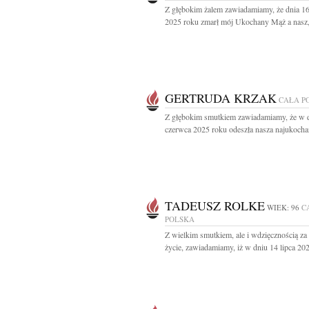
Z głębokim żalem zawiadamiamy, że dnia 16
2025 roku zmarł mój Ukochany Mąż a nasz,.
GERTRUDA KRZAK
CAŁA P
Z głębokim smutkiem zawiadamiamy, że w 
czerwca 2025 roku odeszła nasza najukochań
TADEUSZ ROLKE
WIEK: 96
C
POLSKA
Z wielkim smutkiem, ale i wdzięcznością za
życie, zawiadamiamy, iż w dniu 14 lipca 202