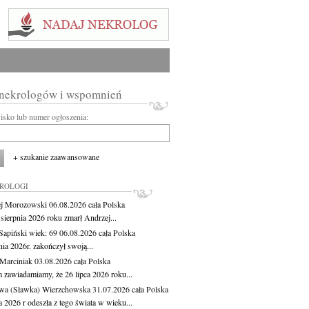
 nekrologów i wspomnień
wisko lub numer ogłoszenia:
+ szukanie zaawansowane
KROLOGI
j Morozowski
06.08.2026
cała Polska
sierpnia 2026 roku zmarł Andrzej...
 Sapiński
wiek: 69
06.08.2026
cała Polska
nia 2026r. zakończył swoją...
 Marciniak
03.08.2026
cała Polska
m zawiadamiamy, że 26 lipca 2026 roku...
wa (Sławka) Wierzchowska
31.07.2026
cała Polska
a 2026 r odeszła z tego świata w wieku...