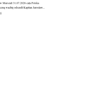
aw Marszall
31.07.2026
cała Polska
czną wachtę odszedł Kapitan Jarosław...
ej