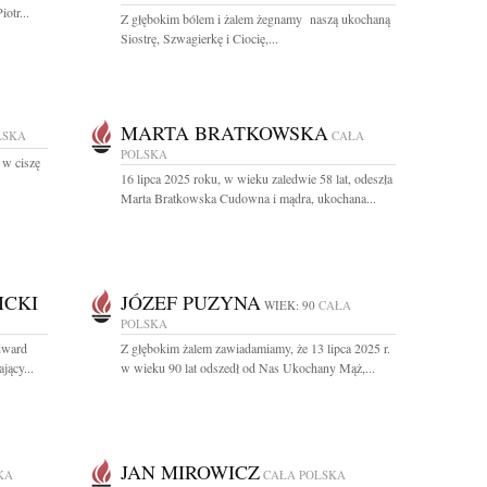
otr...
Z głębokim bólem i żalem żegnamy naszą ukochaną
Siostrę, Szwagierkę i Ciocię,...
MARTA BRATKOWSKA
LSKA
CAŁA
POLSKA
 w ciszę
16 lipca 2025 roku, w wieku zaledwie 58 lat, odeszła
Marta Bratkowska Cudowna i mądra, ukochana...
ICKI
JÓZEF PUZYNA
WIEK: 90
CAŁA
POLSKA
Edward
Z głębokim żalem zawiadamiamy, że 13 lipca 2025 r.
jący...
w wieku 90 lat odszedł od Nas Ukochany Mąż,...
JAN MIROWICZ
KA
CAŁA POLSKA