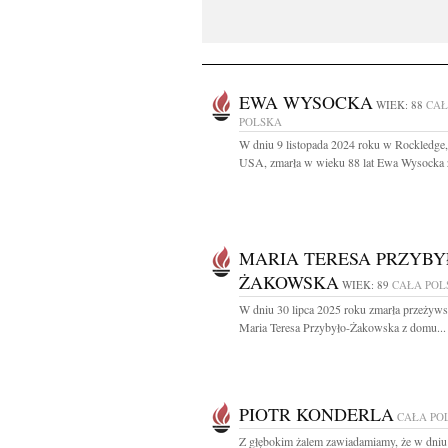
EWA WYSOCKA
WIEK: 88
CA
POLSKA
W dniu 9 listopada 2024 roku w Rockledge,
USA, zmarła w wieku 88 lat Ewa Wysocka z 
MARIA TERESA PRZYBY
ŻAKOWSKA
WIEK: 89
CAŁA POL
W dniu 30 lipca 2025 roku zmarła przeżyws
Maria Teresa Przybyło-Żakowska z domu...
PIOTR KONDERLA
CAŁA PO
Z głębokim żalem zawiadamiamy, że w dniu