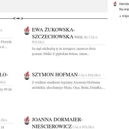
Jarosł
Na wie
+ więc
EWA ŻUKOWSKA-
ŁA
SZCZECHOWSKA
WIEK: 81
CAŁA
 Floryda
POLSKA
d....
Ja stąd odchodzę ty tu zostajesz: razem to dwie
jesienie /Shiki/ Z głębokim bólem, żalem...
ŁO-
SZYMON HOFMAN
CAŁA POLSKA
SKA
Z wielkim smutkiem żegnamy Szymona Hofmana
architekta, ukochanego Męża, Ojca, Brata, Dziadka....
zy 89 lat
JOANNA DORMAIER-
LSKA
NIEŚCIEROWICZ
 18
CAŁA POLSKA