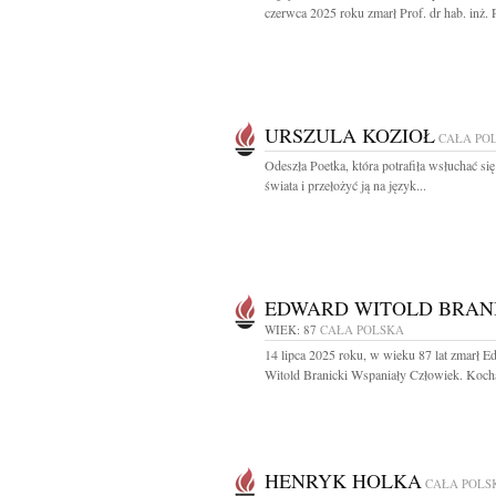
czerwca 2025 roku zmarł Prof. dr hab. inż. Pi
URSZULA KOZIOŁ
CAŁA PO
Odeszła Poetka, która potrafiła wsłuchać się
świata i przełożyć ją na język...
EDWARD WITOLD BRAN
WIEK: 87
CAŁA POLSKA
14 lipca 2025 roku, w wieku 87 lat zmarł 
Witold Branicki Wspaniały Człowiek. Kocha
HENRYK HOLKA
CAŁA POLS