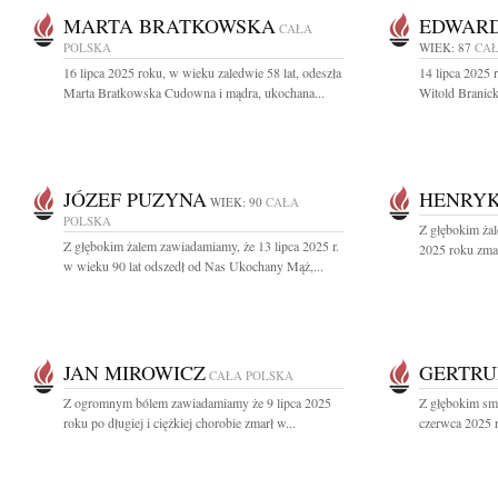
MARTA BRATKOWSKA
EDWARD
CAŁA
POLSKA
WIEK: 87
CAŁ
16 lipca 2025 roku, w wieku zaledwie 58 lat, odeszła
14 lipca 2025 
Marta Bratkowska Cudowna i mądra, ukochana...
Witold Branick
JÓZEF PUZYNA
HENRYK
WIEK: 90
CAŁA
POLSKA
Z głębokim żal
Z głębokim żalem zawiadamiamy, że 13 lipca 2025 r.
2025 roku zma
w wieku 90 lat odszedł od Nas Ukochany Mąż,...
JAN MIROWICZ
GERTRU
CAŁA POLSKA
Z ogromnym bólem zawiadamiamy że 9 lipca 2025
Z głębokim sm
roku po długiej i ciężkiej chorobie zmarł w...
czerwca 2025 r