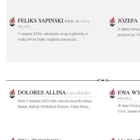
FELIKS SAPIŃSKI
JÓZEFA
WIEK: 69
CAŁA
POLSKA
Z żalem zawiad
3 sierpnia 2026r. zakończył swoją wędrówkę w
przeżywszy 104
wieku 69 lat Feliks Sapiński nauczyciel...
DOLORES ALLINA
EWA W
CAŁA POLSKA
POLSKA
Dnia 5 sierpnia 2025 roku odeszła nasza Kochana
W dniu 9 list
Mama, Babcia i Prababcia Dolores Allina Msza...
USA, zmarła w