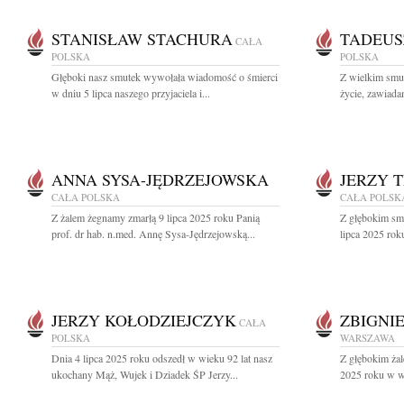
STANISŁAW STACHURA
TADEUS
CAŁA
POLSKA
POLSKA
Głęboki nasz smutek wywołała wiadomość o śmierci
Z wielkim smut
w dniu 5 lipca naszego przyjaciela i...
życie, zawiada
ANNA SYSA-JĘDRZEJOWSKA
JERZY 
CAŁA POLSKA
CAŁA POLSK
Z żalem żegnamy zmarłą 9 lipca 2025 roku Panią
Z głębokim sm
prof. dr hab. n.med. Annę Sysa-Jędrzejowską...
lipca 2025 rok
JERZY KOŁODZIEJCZYK
ZBIGNI
CAŁA
POLSKA
WARSZAWA
Dnia 4 lipca 2025 roku odszedł w wieku 92 lat nasz
Z głębokim żal
ukochany Mąż, Wujek i Dziadek ŚP Jerzy...
2025 roku w wi