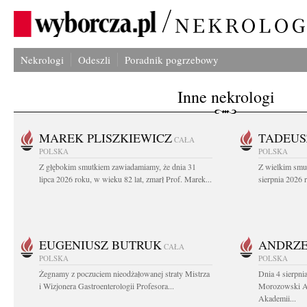
Nekrologi
Odeszli
Poradnik pogrzebowy
Inne nekrologi
MAREK PLISZKIEWICZ
TADEUS
CAŁA
POLSKA
POLSKA
Z głębokim smutkiem zawiadamiamy, że dnia 31
Z wielkim smu
lipca 2026 roku, w wieku 82 lat, zmarł Prof. Marek...
sierpnia 2026 r
EUGENIUSZ BUTRUK
ANDRZE
CAŁA
POLSKA
POLSKA
Żegnamy z poczuciem nieodżałowanej straty Mistrza
Dnia 4 sierpni
i Wizjonera Gastroenterologii Profesora...
Morozowski Ab
Akademii...