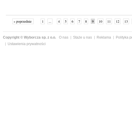
« poprzednie
1
...
4
5
6
7
8
9
10
11
12
13
Copyright © Wyborcza sp. z o.o.
O nas
Staże u nas
Reklama
Polityka 
Ustawienia prywatności