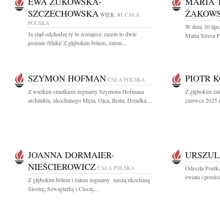
EWA ŻUKOWSKA-
MARIA 
SZCZECHOWSKA
ŻAKOW
WIEK: 81
CAŁA
POLSKA
W dniu 30 lipc
Ja stąd odchodzę ty tu zostajesz: razem to dwie
Maria Teresa 
jesienie /Shiki/ Z głębokim bólem, żalem...
SZYMON HOFMAN
PIOTR 
CAŁA POLSKA
Z wielkim smutkiem żegnamy Szymona Hofmana
Z głębokim ża
architekta, ukochanego Męża, Ojca, Brata, Dziadka....
czerwca 2025 ro
JOANNA DORMAIER-
URSZUL
NIEŚCIEROWICZ
CAŁA POLSKA
Odeszła Poetka,
świata i przełoż
Z głębokim bólem i żalem żegnamy naszą ukochaną
Siostrę, Szwagierkę i Ciocię,...