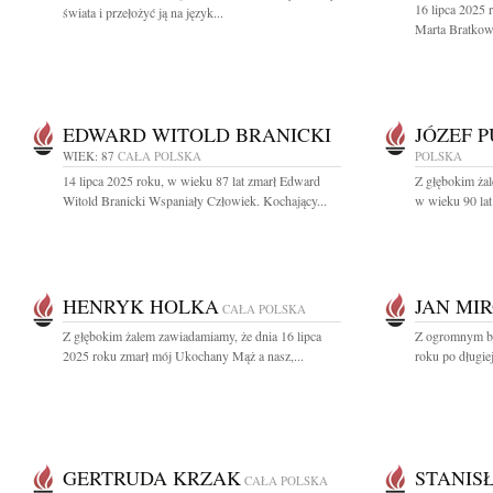
16 lipca 2025 
świata i przełożyć ją na język...
Marta Bratkow
EDWARD WITOLD BRANICKI
JÓZEF 
WIEK: 87
CAŁA POLSKA
POLSKA
14 lipca 2025 roku, w wieku 87 lat zmarł Edward
Z głębokim żal
Witold Branicki Wspaniały Człowiek. Kochający...
w wieku 90 la
HENRYK HOLKA
JAN MI
CAŁA POLSKA
Z głębokim żalem zawiadamiamy, że dnia 16 lipca
Z ogromnym bó
2025 roku zmarł mój Ukochany Mąż a nasz,...
roku po długiej
GERTRUDA KRZAK
STANIS
CAŁA POLSKA