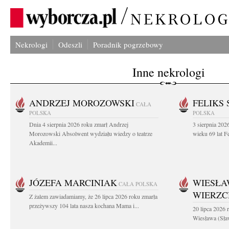
Nekrologi
Odeszli
Poradnik pogrzebowy
Inne nekrologi
ANDRZEJ MOROZOWSKI
FELIKS 
CAŁA
POLSKA
POLSKA
Dnia 4 sierpnia 2026 roku zmarł Andrzej
3 sierpnia 20
Morozowski Absolwent wydziału wiedzy o teatrze
wieku 69 lat Fe
Akademii...
JÓZEFA MARCINIAK
WIESŁA
CAŁA POLSKA
WIERZ
Z żalem zawiadamiamy, że 26 lipca 2026 roku zmarła
przeżywszy 104 lata nasza kochana Mama i...
20 lipca 2026 r
Wiesława (Sła