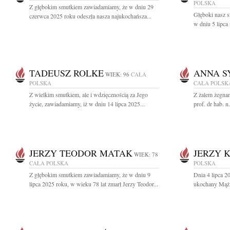
POLSKA
Z głębokim smutkiem zawiadamiamy, że w dniu 29
Głęboki nasz 
czerwca 2025 roku odeszła nasza najukochańsza...
w dniu 5 lipca 
TADEUSZ ROLKE
ANNA S
WIEK: 96
CAŁA
POLSKA
CAŁA POLSK
Z wielkim smutkiem, ale i wdzięcznością za Jego
Z żalem żegnam
życie, zawiadamiamy, iż w dniu 14 lipca 2025...
prof. dr hab. 
JERZY TEODOR MATAK
JERZY 
WIEK: 78
CAŁA POLSKA
POLSKA
Z głębokim smutkiem zawiadamiamy, że w dniu 9
Dnia 4 lipca 2
lipca 2025 roku, w wieku 78 lat zmarł Jerzy Teodor...
ukochany Mąż, 