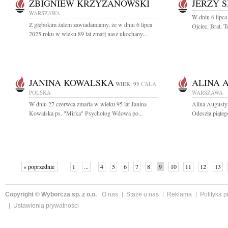
ZBIGNIEW KRZYŻANOWSKI
JERZY 
WARSZAWA
W dniu 6 lipc
Z głębokim żalem zawiadamiamy, że w dniu 6 lipca
Ojciec, Brat, T
2025 roku w wieku 89 lat zmarł nasz ukochany...
JANINA KOWALSKA
ALINA 
WIEK: 95
CAŁA
POLSKA
WARSZAWA
W dniu 27 czerwca zmarla w wieku 95 lat Janina
Alina Augusty
Kowalska ps. "Mirka" Psycholog Wdowa po...
Odeszła piątego
« poprzednie
1
...
4
5
6
7
8
9
10
11
12
13
Copyright © Wyborcza sp. z o.o.
O nas
Staże u nas
Reklama
Polityka 
Ustawienia prywatności