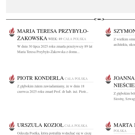
MARIA TERESA PRZYBYŁO-
SZYMO
ŻAKOWSKA
WIEK: 89
CAŁA POLSKA
Z wielkim sm
architekta, uk
W dniu 30 lipca 2025 roku zmarła przeżywszy 89 lat
Maria Teresa Przybyło-Żakowska z domu...
PIOTR KONDERLA
JOANNA
CAŁA POLSKA
NIEŚCI
Z głębokim żalem zawiadamiamy, że w dniu 18
czerwca 2025 roku zmarł Prof. dr hab. inż. Piotr...
Z głębokim bó
Siostrę, Szwagi
URSZULA KOZIOŁ
MARTA
CAŁA POLSKA
POLSKA
Odeszła Poetka, która potrafiła wsłuchać się w ciszę