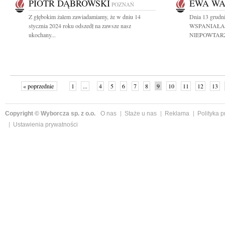
PIOTR DĄBROWSKI
EWA W
POZNAŃ
Z głębokim żalem zawiadamiamy, że w dniu 14
Dnia 13 grudn
stycznia 2024 roku odszedł na zawsze nasz
WSPANIAŁA
ukochany...
NIEPOWTARZ
« poprzednie
1
...
4
5
6
7
8
9
10
11
12
13
Copyright © Wyborcza sp. z o.o.
O nas
Staże u nas
Reklama
Polityka 
Ustawienia prywatności