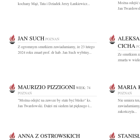
Można odejść n
kochany Mąż, Tata i Dziadek Jerzy Łankiewicz...
Jan Twardowsk
JAN SUCH
ALEKSA
POZNAŃ
CICHA
Z ogromnym smutkiem zawiadamiamy, że 23 lutego
P
2024 roku zmarł prof. dr hab. Jan Such wybitny...
Ze smutkiem z
zmarła w wiek
MAURIZIO PIZZIGONI
MARIA 
WIEK: 74
POZNAŃ
POZNAŃ
"Można odejść na zawsze by stale być blisko" ks.
Nie umiera ten
Jan Twardowski. Dałeś mi siedem lat pięknego i...
zawiadamiamy, 
zakończyła...
ANNA Z OSTROWSKICH
STANIS