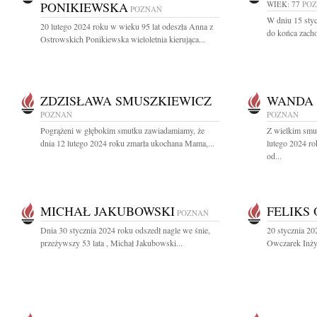
PONIKIEWSKA
WIEK: 77
PO
POZNAŃ
W dniu 15 stycz
20 lutego 2024 roku w wieku 95 lat odeszła Anna z
do końca zacho
Ostrowskich Ponikiewska wieloletnia kierująca...
ZDZISŁAWA SMUSZKIEWICZ
WANDA 
POZNAŃ
POZNAŃ
Pogrążeni w głębokim smutku zawiadamiamy, że
Z wielkim smu
dnia 12 lutego 2024 roku zmarła ukochana Mama,...
lutego 2024 ro
od...
MICHAŁ JAKUBOWSKI
FELIKS
POZNAŃ
Dnia 30 stycznia 2024 roku odszedł nagle we śnie,
20 stycznia 20
przeżywszy 53 lata , Michał Jakubowski...
Owczarek Inżyn