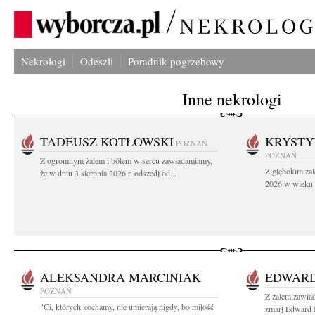
Nekrologi
Odeszli
Poradnik pogrzebowy
Inne nekrologi
TADEUSZ KOTŁOWSKI
KRYST
POZNAŃ
POZNAŃ
Z ogromnym żalem i bólem w sercu zawiadamiamy,
Z głębokim żal
że w dniu 3 sierpnia 2026 r. odszedł od...
2026 w wieku 9
ALEKSANDRA MARCINIAK
EDWAR
POZNAŃ
Z żalem zawiad
"Ci, których kochamy, nie umierają nigdy, bo miłość
zmarł Edward 