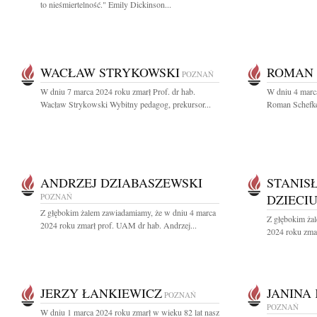
to nieśmiertelność." Emily Dickinson...
WACŁAW STRYKOWSKI
ROMAN 
POZNAŃ
W dniu 7 marca 2024 roku zmarł Prof. dr hab.
W dniu 4 marca
Wacław Strykowski Wybitny pedagog, prekursor...
Roman Schefke 
ANDRZEJ DZIABASZEWSKI
STANIS
POZNAŃ
DZIECI
Z głębokim żalem zawiadamiamy, że w dniu 4 marca
Z głębokim ża
2024 roku zmarł prof. UAM dr hab. Andrzej...
2024 roku zmar
JERZY ŁANKIEWICZ
JANINA
POZNAŃ
POZNAŃ
W dniu 1 marca 2024 roku zmarł w wieku 82 lat nasz