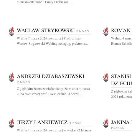
to nieśmiertelność." Emily Dickinson...
WACŁAW STRYKOWSKI
ROMAN 
POZNAŃ
W dniu 7 marca 2024 roku zmarł Prof. dr hab.
W dniu 4 marca
Wacław Strykowski Wybitny pedagog, prekursor...
Roman Schefke 
ANDRZEJ DZIABASZEWSKI
STANIS
POZNAŃ
DZIECI
Z głębokim żalem zawiadamiamy, że w dniu 4 marca
Z głębokim ża
2024 roku zmarł prof. UAM dr hab. Andrzej...
2024 roku zmar
JERZY ŁANKIEWICZ
JANINA
POZNAŃ
POZNAŃ
W dniu 1 marca 2024 roku zmarł w wieku 82 lat nasz