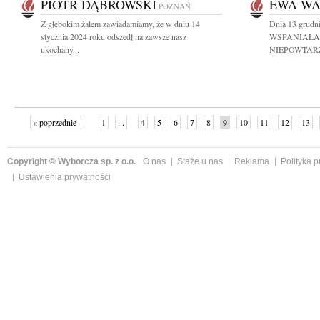
PIOTR DĄBROWSKI
EWA W
POZNAŃ
Z głębokim żalem zawiadamiamy, że w dniu 14
Dnia 13 grudn
stycznia 2024 roku odszedł na zawsze nasz
WSPANIAŁA
ukochany...
NIEPOWTARZ
« poprzednie
1
...
4
5
6
7
8
9
10
11
12
13
Copyright © Wyborcza sp. z o.o.
O nas
Staże u nas
Reklama
Polityka 
Ustawienia prywatności