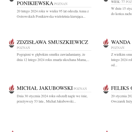
PONIKIEWSKA
WIEK: 77
PO
POZNAŃ
W dniu 15 stycz
20 lutego 2024 roku w wieku 95 lat odeszła Anna z
do końca zacho
Ostrowskich Ponikiewska wieloletnia kierująca...
ZDZISŁAWA SMUSZKIEWICZ
WANDA 
POZNAŃ
POZNAŃ
Pogrążeni w głębokim smutku zawiadamiamy, że
Z wielkim smu
dnia 12 lutego 2024 roku zmarła ukochana Mama,...
lutego 2024 ro
od...
MICHAŁ JAKUBOWSKI
FELIKS
POZNAŃ
Dnia 30 stycznia 2024 roku odszedł nagle we śnie,
20 stycznia 20
przeżywszy 53 lata , Michał Jakubowski...
Owczarek Inżyn