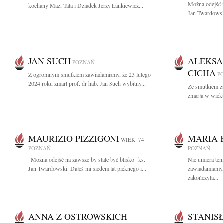
Można odejść n
kochany Mąż, Tata i Dziadek Jerzy Łankiewicz...
Jan Twardowsk
JAN SUCH
ALEKSA
POZNAŃ
CICHA
Z ogromnym smutkiem zawiadamiamy, że 23 lutego
P
2024 roku zmarł prof. dr hab. Jan Such wybitny...
Ze smutkiem z
zmarła w wiek
MAURIZIO PIZZIGONI
MARIA 
WIEK: 74
POZNAŃ
POZNAŃ
"Można odejść na zawsze by stale być blisko" ks.
Nie umiera ten
Jan Twardowski. Dałeś mi siedem lat pięknego i...
zawiadamiamy, 
zakończyła...
ANNA Z OSTROWSKICH
STANIS