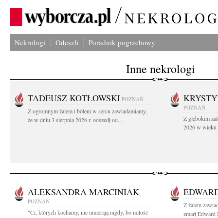
Nekrologi
Odeszli
Poradnik pogrzebowy
Inne nekrologi
TADEUSZ KOTŁOWSKI
KRYST
POZNAŃ
POZNAŃ
Z ogromnym żalem i bólem w sercu zawiadamiamy,
Z głębokim żal
że w dniu 3 sierpnia 2026 r. odszedł od...
2026 w wieku 9
ALEKSANDRA MARCINIAK
EDWAR
POZNAŃ
Z żalem zawiad
"Ci, których kochamy, nie umierają nigdy, bo miłość
zmarł Edward 