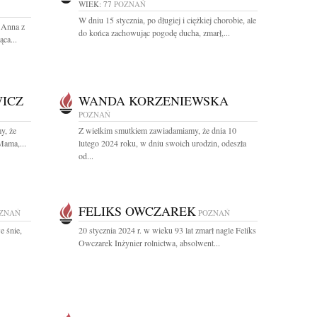
WIEK: 77
POZNAŃ
W dniu 15 stycznia, po długiej i ciężkiej chorobie, ale
a Anna z
do końca zachowując pogodę ducha, zmarł,...
ca...
ICZ
WANDA KORZENIEWSKA
POZNAŃ
y, że
Z wielkim smutkiem zawiadamiamy, że dnia 10
Mama,...
lutego 2024 roku, w dniu swoich urodzin, odeszła
od...
FELIKS OWCZAREK
ZNAŃ
POZNAŃ
e śnie,
20 stycznia 2024 r. w wieku 93 lat zmarł nagle Feliks
Owczarek Inżynier rolnictwa, absolwent...