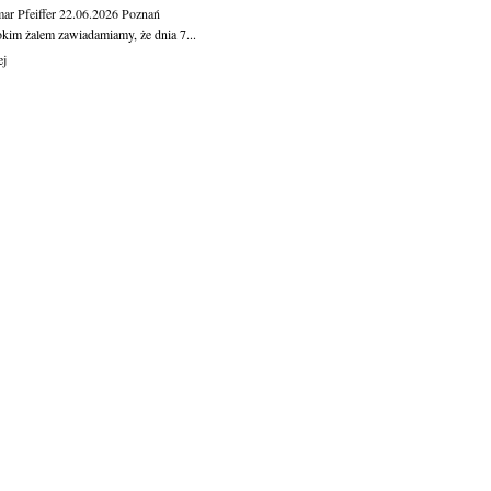
ar Pfeiffer
22.06.2026
Poznań
okim żalem zawiadamiamy, że dnia 7...
ej