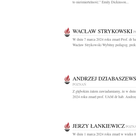
to nieśmiertelność." Emily Dickinson...
WACŁAW STRYKOWSKI
P
W dniu 7 marca 2024 roku zmarł Prof. dr h
Wacław Strykowski Wybitny pedagog, preku
ANDRZEJ DZIABASZEWS
POZNAŃ
Z głębokim żalem zawiadamiamy, że w dniu
2024 roku zmarł prof. UAM dr hab. Andrzej
JERZY ŁANKIEWICZ
POZN
W dniu 1 marca 2024 roku zmarł w wieku 82