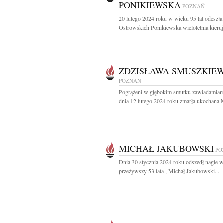
PONIKIEWSKA
POZNAŃ
20 lutego 2024 roku w wieku 95 lat odeszł
Ostrowskich Ponikiewska wieloletnia kierują
ZDZISŁAWA SMUSZKIEW
POZNAŃ
Pogrążeni w głębokim smutku zawiadamiam
dnia 12 lutego 2024 roku zmarła ukochana 
MICHAŁ JAKUBOWSKI
PO
Dnia 30 stycznia 2024 roku odszedł nagle w
przeżywszy 53 lata , Michał Jakubowski...