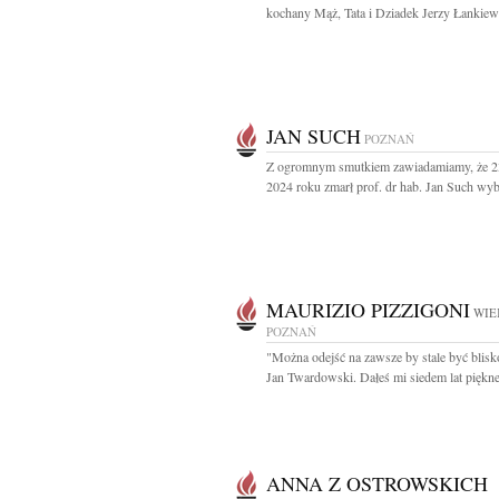
kochany Mąż, Tata i Dziadek Jerzy Łankiewi
JAN SUCH
POZNAŃ
Z ogromnym smutkiem zawiadamiamy, że 23
2024 roku zmarł prof. dr hab. Jan Such wybi
MAURIZIO PIZZIGONI
WIE
POZNAŃ
"Można odejść na zawsze by stale być blisk
Jan Twardowski. Dałeś mi siedem lat piękneg
ANNA Z OSTROWSKICH