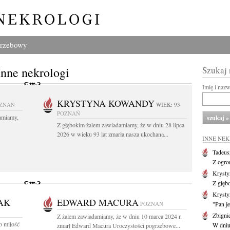
grzebowy
Inne nekrologi
Szukaj
Imię i naz
KRYSTYNA KOWANDY
ZNAŃ
WIEK: 93
POZNAŃ
amiamy,
Z głębokim żalem zawiadamiamy, że w dniu 28 lipca
2026 w wieku 93 lat zmarła nasza ukochana...
INNE NE
Tadeus
Z ogro
Kryst
Z głęb
Krysty
AK
EDWARD MACURA
POZNAŃ
"Pan je
Zbigni
Z żalem zawiadamiamy, że w dniu 10 marca 2024 r.
o miłość
W dniu 
zmarł Edward Macura Uroczystości pogrzebowe...