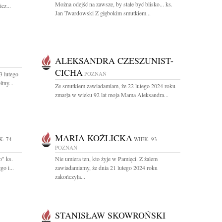
Można odejść na zawsze, by stale być blisko... ks.
cz...
Jan Twardowski Z głębokim smutkiem...
ALEKSANDRA CZESZUNIST-
CICHA
 lutego
POZNAŃ
tny...
Ze smutkiem zawiadamiam, że 22 lutego 2024 roku
zmarła w wieku 92 lat moja Mama Aleksandra...
MARIA KOŹLICKA
K: 74
WIEK: 93
POZNAŃ
o" ks.
Nie umiera ten, kto żyje w Pamięci. Z żalem
o i...
zawiadamiamy, że dnia 21 lutego 2024 roku
zakończyła...
STANISŁAW SKOWROŃSKI