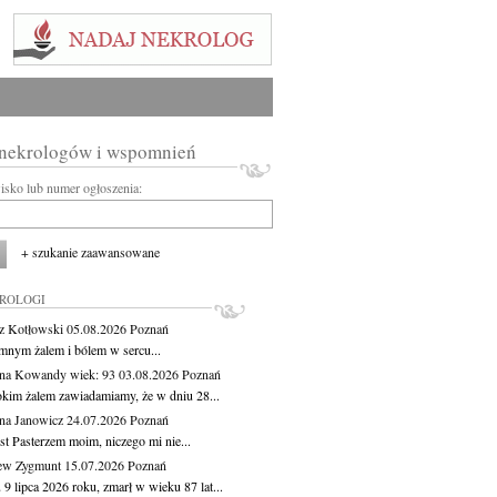
 nekrologów i wspomnień
wisko lub numer ogłoszenia:
+ szukanie zaawansowane
KROLOGI
z Kotłowski
05.08.2026
Poznań
mnym żalem i bólem w sercu...
yna Kowandy
wiek: 93
03.08.2026
Poznań
okim żalem zawiadamiamy, że w dniu 28...
na Janowicz
24.07.2026
Poznań
st Pasterzem moim, niczego mi nie...
ew Zygmunt
15.07.2026
Poznań
9 lipca 2026 roku, zmarł w wieku 87 lat...