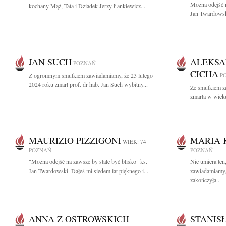
Można odejść n
kochany Mąż, Tata i Dziadek Jerzy Łankiewicz...
Jan Twardowsk
JAN SUCH
ALEKSA
POZNAŃ
CICHA
Z ogromnym smutkiem zawiadamiamy, że 23 lutego
P
2024 roku zmarł prof. dr hab. Jan Such wybitny...
Ze smutkiem z
zmarła w wiek
MAURIZIO PIZZIGONI
MARIA 
WIEK: 74
POZNAŃ
POZNAŃ
"Można odejść na zawsze by stale być blisko" ks.
Nie umiera ten
Jan Twardowski. Dałeś mi siedem lat pięknego i...
zawiadamiamy, 
zakończyła...
ANNA Z OSTROWSKICH
STANIS