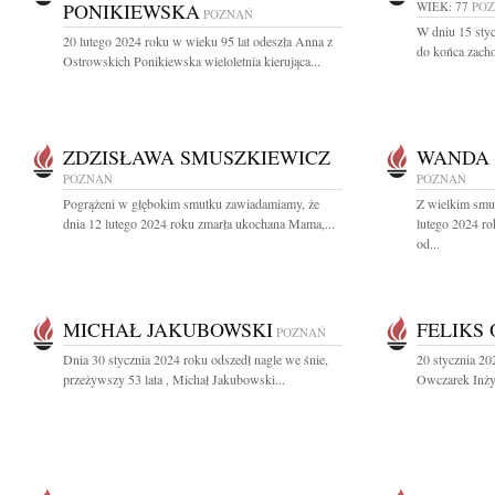
PONIKIEWSKA
WIEK: 77
PO
POZNAŃ
W dniu 15 stycz
20 lutego 2024 roku w wieku 95 lat odeszła Anna z
do końca zacho
Ostrowskich Ponikiewska wieloletnia kierująca...
ZDZISŁAWA SMUSZKIEWICZ
WANDA 
POZNAŃ
POZNAŃ
Pogrążeni w głębokim smutku zawiadamiamy, że
Z wielkim smu
dnia 12 lutego 2024 roku zmarła ukochana Mama,...
lutego 2024 ro
od...
MICHAŁ JAKUBOWSKI
FELIKS
POZNAŃ
Dnia 30 stycznia 2024 roku odszedł nagle we śnie,
20 stycznia 20
przeżywszy 53 lata , Michał Jakubowski...
Owczarek Inżyn