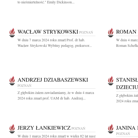
to nieśmiertelność." Emily Dickinson...
WACŁAW STRYKOWSKI
ROMAN 
POZNAŃ
W dniu 7 marca 2024 roku zmarł Prof. dr hab.
W dniu 4 marca
Wacław Strykowski Wybitny pedagog, prekursor...
Roman Schefke 
ANDRZEJ DZIABASZEWSKI
STANIS
POZNAŃ
DZIECI
Z głębokim żalem zawiadamiamy, że w dniu 4 marca
Z głębokim ża
2024 roku zmarł prof. UAM dr hab. Andrzej...
2024 roku zmar
JERZY ŁANKIEWICZ
JANINA
POZNAŃ
POZNAŃ
W dniu 1 marca 2024 roku zmarł w wieku 82 lat nasz