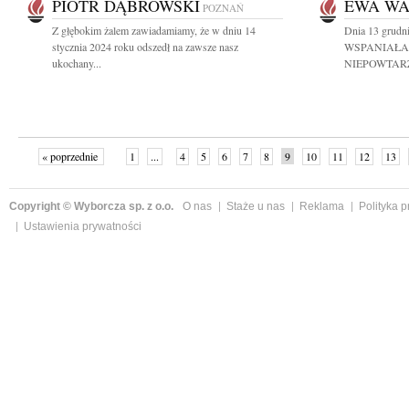
PIOTR DĄBROWSKI
EWA W
POZNAŃ
Z głębokim żalem zawiadamiamy, że w dniu 14
Dnia 13 grudn
stycznia 2024 roku odszedł na zawsze nasz
WSPANIAŁA
ukochany...
NIEPOWTARZ
« poprzednie
1
...
4
5
6
7
8
9
10
11
12
13
Copyright © Wyborcza sp. z o.o.
O nas
Staże u nas
Reklama
Polityka 
Ustawienia prywatności