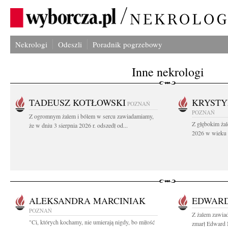
Nekrologi
Odeszli
Poradnik pogrzebowy
Inne nekrologi
TADEUSZ KOTŁOWSKI
KRYST
POZNAŃ
POZNAŃ
Z ogromnym żalem i bólem w sercu zawiadamiamy,
Z głębokim żal
że w dniu 3 sierpnia 2026 r. odszedł od...
2026 w wieku 9
ALEKSANDRA MARCINIAK
EDWAR
POZNAŃ
Z żalem zawiad
"Ci, których kochamy, nie umierają nigdy, bo miłość
zmarł Edward 