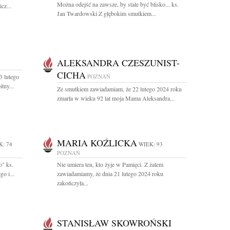
Można odejść na zawsze, by stale być blisko... ks.
cz...
Jan Twardowski Z głębokim smutkiem...
ALEKSANDRA CZESZUNIST-
CICHA
 lutego
POZNAŃ
tny...
Ze smutkiem zawiadamiam, że 22 lutego 2024 roku
zmarła w wieku 92 lat moja Mama Aleksandra...
MARIA KOŹLICKA
K: 74
WIEK: 93
POZNAŃ
o" ks.
Nie umiera ten, kto żyje w Pamięci. Z żalem
o i...
zawiadamiamy, że dnia 21 lutego 2024 roku
zakończyła...
STANISŁAW SKOWROŃSKI