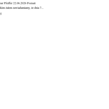
ar Pfeiffer
22.06.2026
Poznań
okim żalem zawiadamiamy, że dnia 7...
ej