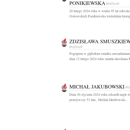
PONIKIEWSKA
POZNAŃ
20 lutego 2024 roku w wieku 95 lat odeszł
Ostrowskich Ponikiewska wieloletnia kierują
ZDZISŁAWA SMUSZKIEW
POZNAŃ
Pogrążeni w głębokim smutku zawiadamiam
dnia 12 lutego 2024 roku zmarła ukochana 
MICHAŁ JAKUBOWSKI
PO
Dnia 30 stycznia 2024 roku odszedł nagle w
przeżywszy 53 lata , Michał Jakubowski...