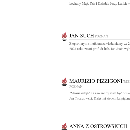
kochany Mąż, Tata i Dziadek Jerzy Łankiewi
JAN SUCH
POZNAŃ
Z ogromnym smutkiem zawiadamiamy, że 23
2024 roku zmarł prof. dr hab. Jan Such wybi
MAURIZIO PIZZIGONI
WIE
POZNAŃ
"Można odejść na zawsze by stale być blisk
Jan Twardowski. Dałeś mi siedem lat piękneg
ANNA Z OSTROWSKICH