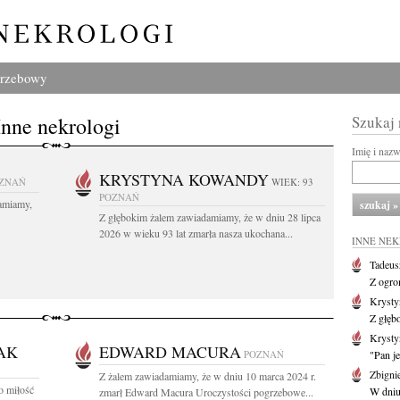
grzebowy
Inne nekrologi
Szukaj
Imię i naz
KRYSTYNA KOWANDY
ZNAŃ
WIEK: 93
POZNAŃ
amiamy,
Z głębokim żalem zawiadamiamy, że w dniu 28 lipca
2026 w wieku 93 lat zmarła nasza ukochana...
INNE NE
Tadeus
Z ogro
Kryst
Z głęb
Krysty
AK
EDWARD MACURA
POZNAŃ
"Pan je
Zbigni
Z żalem zawiadamiamy, że w dniu 10 marca 2024 r.
o miłość
W dniu 
zmarł Edward Macura Uroczystości pogrzebowe...