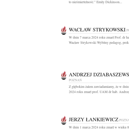
to nieśmiertelność." Emily Dickinson...
WACŁAW STRYKOWSKI
P
W dniu 7 marca 2024 roku zmarł Prof. dr h
Wacław Strykowski Wybitny pedagog, preku
ANDRZEJ DZIABASZEWS
POZNAŃ
Z głębokim żalem zawiadamiamy, że w dniu
2024 roku zmarł prof. UAM dr hab. Andrzej
JERZY ŁANKIEWICZ
POZN
W dniu 1 marca 2024 roku zmarł w wieku 82