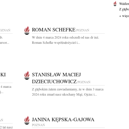
Waldem
Z głęb
+ więc
ROMAN SCHEFKE
OZNAŃ
POZNAŃ
ab.
W dniu 4 marca 2024 roku odszedł od nas dr inż.
rsor...
Roman Schefke współzałożyciel i...
KI
STANISŁAW MACIEJ
DZIECIUCHOWICZ
POZNAŃ
 4 marca
Z głębokim żalem zawiadamiamy, że w dniu 3 marca
...
2024 roku zmarł nasz ukochany Mąż, Ojciec i...
JANINA KĘPSKA-GAJOWA
AŃ
POZNAŃ
 lat nasz