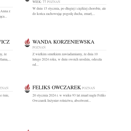
WIEK: 77
POZNAŃ
W dniu 15 stycznia, po długiej i ciężkiej chorobie, ale
a Anna z
do końca zachowując pogodę ducha, zmarł,...
ca...
ICZ
WANDA KORZENIEWSKA
POZNAŃ
y, że
Z wielkim smutkiem zawiadamiamy, że dnia 10
Mama,...
lutego 2024 roku, w dniu swoich urodzin, odeszła
od...
FELIKS OWCZAREK
ZNAŃ
POZNAŃ
e śnie,
20 stycznia 2024 r. w wieku 93 lat zmarł nagle Feliks
Owczarek Inżynier rolnictwa, absolwent...