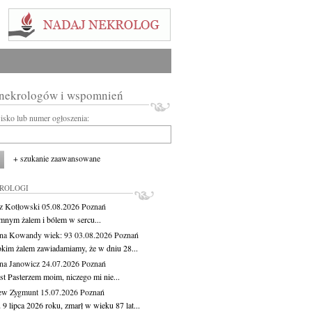
 nekrologów i wspomnień
wisko lub numer ogłoszenia:
+ szukanie zaawansowane
KROLOGI
z Kotłowski
05.08.2026
Poznań
mnym żalem i bólem w sercu...
yna Kowandy
wiek: 93
03.08.2026
Poznań
okim żalem zawiadamiamy, że w dniu 28...
na Janowicz
24.07.2026
Poznań
st Pasterzem moim, niczego mi nie...
ew Zygmunt
15.07.2026
Poznań
9 lipca 2026 roku, zmarł w wieku 87 lat...