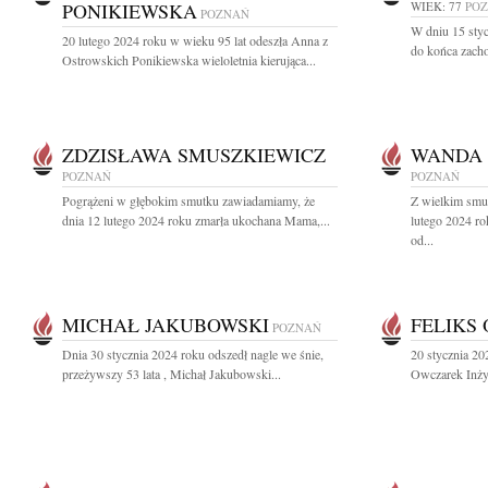
PONIKIEWSKA
WIEK: 77
PO
POZNAŃ
W dniu 15 stycz
20 lutego 2024 roku w wieku 95 lat odeszła Anna z
do końca zacho
Ostrowskich Ponikiewska wieloletnia kierująca...
ZDZISŁAWA SMUSZKIEWICZ
WANDA 
POZNAŃ
POZNAŃ
Pogrążeni w głębokim smutku zawiadamiamy, że
Z wielkim smu
dnia 12 lutego 2024 roku zmarła ukochana Mama,...
lutego 2024 ro
od...
MICHAŁ JAKUBOWSKI
FELIKS
POZNAŃ
Dnia 30 stycznia 2024 roku odszedł nagle we śnie,
20 stycznia 20
przeżywszy 53 lata , Michał Jakubowski...
Owczarek Inżyn