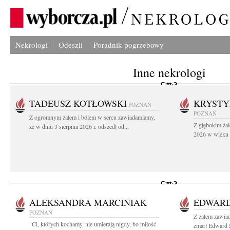
Nekrologi
Odeszli
Poradnik pogrzebowy
Inne nekrologi
TADEUSZ KOTŁOWSKI
KRYST
POZNAŃ
POZNAŃ
Z ogromnym żalem i bólem w sercu zawiadamiamy,
Z głębokim żal
że w dniu 3 sierpnia 2026 r. odszedł od...
2026 w wieku 9
ALEKSANDRA MARCINIAK
EDWAR
POZNAŃ
Z żalem zawiad
"Ci, których kochamy, nie umierają nigdy, bo miłość
zmarł Edward 