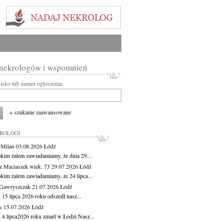
 nekrologów i wspomnień
wisko lub numer ogłoszenia:
+ szukanie zaawansowane
KROLOGI
 Milan
03.08.2026
Łódź
okim żalem zawiadamiamy, że dnia 29...
z Maciaszek
wiek: 73
29.07.2026
Łódź
okim żalem zawiadamiamy, że 24 lipca...
Gawryszczak
21.07.2026
Łódź
15 lipca 2026 roku odszedł nasz...
k
15.07.2026
Łódź
 4 lipca2026 roku zmarł w Łodzi Nasz...