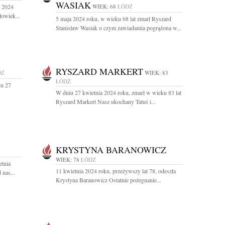
WASIAK
a 2024
WIEK: 68
ŁÓDŹ
owiek...
5 maja 2024 roku, w wieku 68 lat zmarł Ryszard
Stanisław Wasiak o czym zawiadamia pogrążona w...
RYSZARD MARKERT
DŹ
WIEK: 83
ŁÓDŹ
iu 27
W dniu 27 kwietnia 2024 roku, zmarł w wieku 83 lat
Ryszard Markert Nasz ukochany Tatuś i...
KRYSTYNA BARANOWICZ
WIEK: 78
ŁÓDŹ
etnia
11 kwietnia 2024 roku, przeżywszy lat 78, odeszła
 nas...
Krystyna Baranowicz Ostatnie pożegnanie...