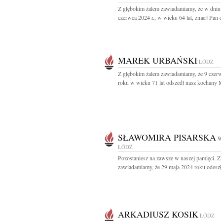
Z głębokim żalem zawiadamiamy, że w dniu
czerwca 2024 r., w wieku 64 lat, zmarł Pan d
MAREK URBAŃSKI
ŁÓDŹ
Z głębokim żalem zawiadamiamy, że 9 czer
roku w wieku 71 lat odszedł nasz kochany M
SŁAWOMIRA PISARSKA
W
ŁÓDŹ
Pozostaniesz na zawsze w naszej pamięci. Z
zawiadamiamy, że 29 maja 2024 roku odeszł
ARKADIUSZ KOSIK
ŁÓDŹ