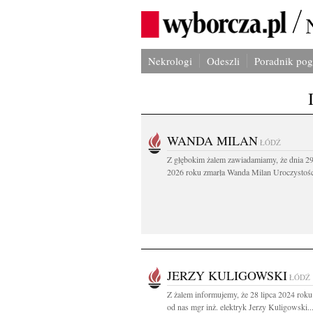
Nekrologi
Odeszli
Poradnik po
WANDA MILAN
ŁÓDŹ
Z głębokim żalem zawiadamiamy, że dnia 29
2026 roku zmarła Wanda Milan Uroczystości
JERZY KULIGOWSKI
ŁÓDŹ
Z żalem informujemy, że 28 lipca 2024 roku
od nas mgr inż. elektryk Jerzy Kuligowski..