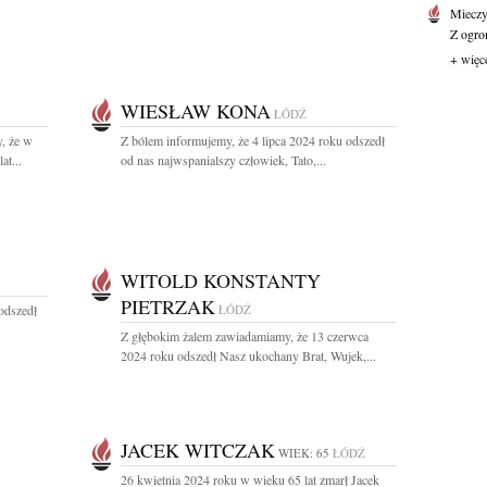
Mieczy
Z ogro
+ więc
WIESŁAW KONA
ŁÓDŹ
, że w
Z bólem informujemy, że 4 lipca 2024 roku odszedł
at...
od nas najwspanialszy człowiek, Tato,...
WITOLD KONSTANTY
PIETRZAK
odszedł
ŁÓDŹ
Z głębokim żalem zawiadamiamy, że 13 czerwca
2024 roku odszedł Nasz ukochany Brat, Wujek,...
JACEK WITCZAK
WIEK: 65
ŁÓDŹ
26 kwietnia 2024 roku w wieku 65 lat zmarł Jacek