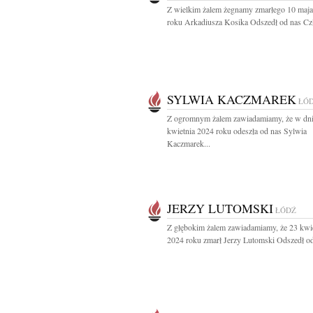
Z wielkim żalem żegnamy zmarłego 10 maj
roku Arkadiusza Kosika Odszedł od nas Czł
SYLWIA KACZMAREK
ŁÓ
Z ogromnym żalem zawiadamiamy, że w dn
kwietnia 2024 roku odeszła od nas Sylwia
Kaczmarek...
JERZY LUTOMSKI
ŁÓDŹ
Z głębokim żalem zawiadamiamy, że 23 kwi
2024 roku zmarł Jerzy Lutomski Odszedł od