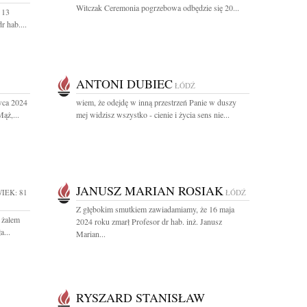
Witczak Ceremonia pogrzebowa odbędzie się 20...
 13
r hab....
ANTONI DUBIEC
ŁÓDŹ
wca 2024
wiem, że odejdę w inną przestrzeń Panie w duszy
ąż,...
mej widzisz wszystko - cienie i życia sens nie...
JANUSZ MARIAN ROSIAK
IEK: 81
ŁÓDŹ
Z głębokim smutkiem zawiadamiamy, że 16 maja
 żalem
2024 roku zmarł Profesor dr hab. inż. Janusz
a...
Marian...
RYSZARD STANISŁAW