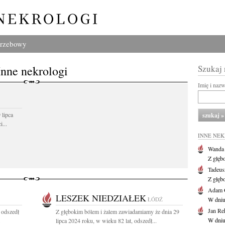
grzebowy
Inne nekrologi
Szukaj
Imię i naz
 lipca
...
INNE NE
Wanda
Z głęb
Tadeus
Z głęb
Adam 
LESZEK NIEDZIAŁEK
ŁÓDŹ
W dniu 
Jan Re
 odszedł
Z głębokim bólem i żalem zawiadamiamy że dnia 29
W dniu
.
lipca 2024 roku, w wieku 82 lat, odszedł...