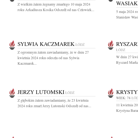
WASIAK
Z wielkim żalem żegnamy zmarłego 10 maja 2024
roku Arkadiusza Kosika Odszedł od nas Człowiek...
5 maja 2024 ro
Stanisław Was
SYLWIA KACZMAREK
RYSZAR
ŁÓDŹ
ŁÓDŹ
Z ogromnym żalem zawiadamiamy, że w dniu 27
W dniu 27 kwie
kwietnia 2024 roku odeszła od nas Sylwia
Ryszard Marker
Kaczmarek...
JERZY LUTOMSKI
KRYSTY
ŁÓDŹ
WIEK: 78
ŁÓ
Z głębokim żalem zawiadamiamy, że 23 kwietnia
11 kwietnia 20
2024 roku zmarł Jerzy Lutomski Odszedł od nas...
Krystyna Baran