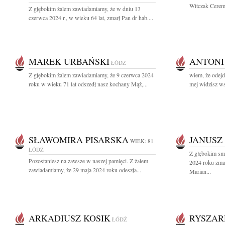
Witczak Ceremo
Z głębokim żalem zawiadamiamy, że w dniu 13
czerwca 2024 r., w wieku 64 lat, zmarł Pan dr hab....
MAREK URBAŃSKI
ANTONI
ŁÓDŹ
Z głębokim żalem zawiadamiamy, że 9 czerwca 2024
wiem, że odejd
roku w wieku 71 lat odszedł nasz kochany Mąż,...
mej widzisz wsz
SŁAWOMIRA PISARSKA
JANUSZ
WIEK: 81
ŁÓDŹ
Z głębokim sm
Pozostaniesz na zawsze w naszej pamięci. Z żalem
2024 roku zmar
zawiadamiamy, że 29 maja 2024 roku odeszła...
Marian...
ARKADIUSZ KOSIK
RYSZAR
ŁÓDŹ