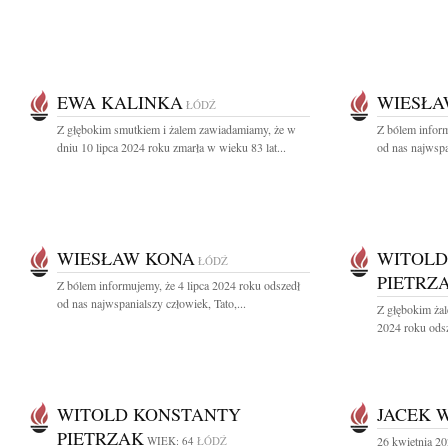
EWA KALINKA
WIESŁA
ŁÓDŹ
Z głębokim smutkiem i żalem zawiadamiamy, że w
Z bólem inform
dniu 10 lipca 2024 roku zmarła w wieku 83 lat...
od nas najwspan
WIESŁAW KONA
WITOLD
ŁÓDŹ
PIETRZ
Z bólem informujemy, że 4 lipca 2024 roku odszedł
od nas najwspanialszy człowiek, Tato,...
Z głębokim ża
2024 roku odsz
WITOLD KONSTANTY
JACEK 
PIETRZAK
WIEK: 64
ŁÓDŹ
26 kwietnia 20