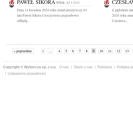
PAWEŁ SIKORA
CZESŁA
WIEK: 63
ŁÓDŹ
Dnia 14 kwietnia 2024 roku zmarł przeżywszy 63
Z głębokim ża
lata Paweł Sikora Uroczystości pogrzebowe
2024 roku zma
odbędą...
Czesława...
« poprzednie
1
...
4
5
6
7
8
9
10
11
12
13
Copyright © Wyborcza sp. z o.o.
O nas
Staże u nas
Reklama
Polityka 
Ustawienia prywatności