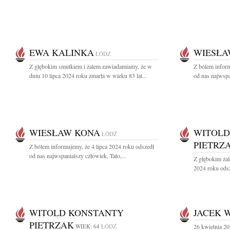
EWA KALINKA
WIESŁA
ŁÓDŹ
Z głębokim smutkiem i żalem zawiadamiamy, że w
Z bólem inform
dniu 10 lipca 2024 roku zmarła w wieku 83 lat...
od nas najwspan
WIESŁAW KONA
WITOLD
ŁÓDŹ
PIETRZ
Z bólem informujemy, że 4 lipca 2024 roku odszedł
od nas najwspanialszy człowiek, Tato,...
Z głębokim ża
2024 roku odsz
WITOLD KONSTANTY
JACEK 
PIETRZAK
WIEK: 64
ŁÓDŹ
26 kwietnia 20