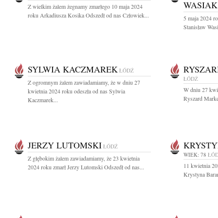
WASIAK
Z wielkim żalem żegnamy zmarłego 10 maja 2024
roku Arkadiusza Kosika Odszedł od nas Człowiek...
5 maja 2024 ro
Stanisław Was
SYLWIA KACZMAREK
RYSZAR
ŁÓDŹ
ŁÓDŹ
Z ogromnym żalem zawiadamiamy, że w dniu 27
W dniu 27 kwie
kwietnia 2024 roku odeszła od nas Sylwia
Ryszard Marker
Kaczmarek...
JERZY LUTOMSKI
KRYSTY
ŁÓDŹ
WIEK: 78
ŁÓ
Z głębokim żalem zawiadamiamy, że 23 kwietnia
11 kwietnia 20
2024 roku zmarł Jerzy Lutomski Odszedł od nas...
Krystyna Baran