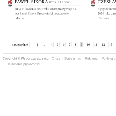
PAWEŁ SIKORA
CZESŁA
WIEK: 63
ŁÓDŹ
Dnia 14 kwietnia 2024 roku zmarł przeżywszy 63
Z głębokim ża
lata Paweł Sikora Uroczystości pogrzebowe
2024 roku zma
odbędą...
Czesława...
« poprzednie
1
...
4
5
6
7
8
9
10
11
12
13
Copyright © Wyborcza sp. z o.o.
O nas
Staże u nas
Reklama
Polityka 
Ustawienia prywatności