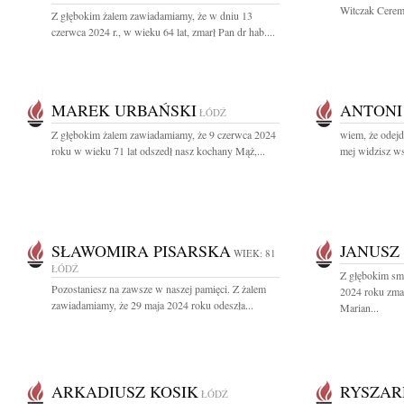
Witczak Ceremo
Z głębokim żalem zawiadamiamy, że w dniu 13
czerwca 2024 r., w wieku 64 lat, zmarł Pan dr hab....
MAREK URBAŃSKI
ANTONI
ŁÓDŹ
Z głębokim żalem zawiadamiamy, że 9 czerwca 2024
wiem, że odejd
roku w wieku 71 lat odszedł nasz kochany Mąż,...
mej widzisz wsz
SŁAWOMIRA PISARSKA
JANUSZ
WIEK: 81
ŁÓDŹ
Z głębokim sm
Pozostaniesz na zawsze w naszej pamięci. Z żalem
2024 roku zmar
zawiadamiamy, że 29 maja 2024 roku odeszła...
Marian...
ARKADIUSZ KOSIK
RYSZAR
ŁÓDŹ