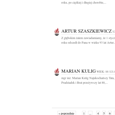
roku, po ciężkiej i długiej chorobie,...
ARTUR SZASZKIEWICZ
K
Z głębokim żalem zawiadamiamy, że 1 stycz
roku odszedł do Pana w wieku 93 lat Artur..
MARIAN KULIG
WIEK: 88
KR
mgr inż. Marian Kulig Najukochańszy Tata,
Pradziadek i Brat przeżywszy lat 88,...
« poprzednie
1
...
4
5
6