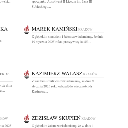
owski...
spoczynku Absolwent II Liceum im. Jana III
Sobieskiego...
SKA
MAREK KAMIŃSKI
KRAKÓW
Z głębokim smutkiem i żalem zawiadamiamy, że dnia
a
19 stycznia 2025 roku, przeżywszy lat 85,...
KAZIMIERZ WALASZ
EK: 86
KRAKÓW
Z wielkim smutkiem zawiadamiamy, że dnia 9
, że dnia
stycznia 2025 roku odszedł do wieczności dr
t...
Kazimierz...
ZDZISŁAW SKUPIEŃ
AKÓW
KRAKÓW
nia 2025
Z głębokim żalem zawiadamiamy, że w dniu 1