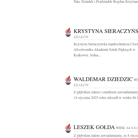
Tata, Dziadek i Pradziadek Bogdan Krzyżan
KRYSTYNA SIERACZYŃ
KRAKÓW
Krystyna Sieraczyńska najukochańsza Cioci
Absolwentka Akademii Sztuk Pięknych w
Krakowie. Jedna...
WALDEMAR DZIEDZIC
WI
KRAKÓW
Z głębokim żalem i smutkiem zawiadamiamy
14 stycznia 2025 roku odszedł w wieku 86 la
LESZEK GOŁDA
WIEK: 64
KR
Z głębokim żalem zawiadamiamy, że 8 stycz