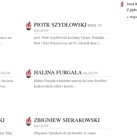
Józef 
Z głęb
+ więc
PIOTR SZYDŁOWSKI
WIEK: 92
KRAKÓW
niesz na
prof. Piotr Szydłowski kochany Ojciec, Dziadek,
..
Brat i Teść Przeżywszy lat 92, odszedł dnia 1...
HALINA FURGAŁA
RAKÓW
KRAKÓW
 stycznia
Halina Furgała wieloletni nauczyciel oraz dyrektor
wa...
krakowskich szkół i liceów...
KI
ZBIGNIEW SIERAKOWSKI
KRAKÓW
hany Mąż,
Zbigniew Sierakowski prokurator w stanie