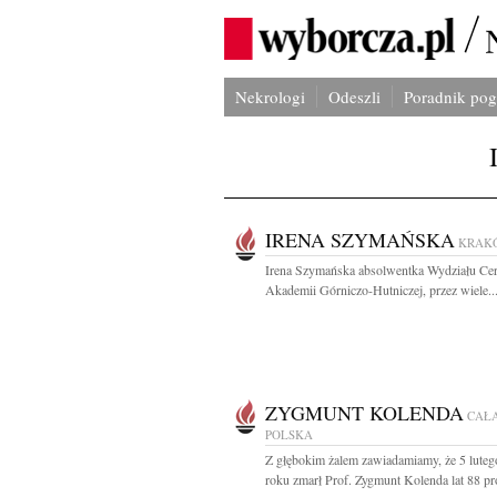
Nekrologi
Odeszli
Poradnik po
IRENA SZYMAŃSKA
KRAK
Irena Szymańska absolwentka Wydziału Ce
Akademii Górniczo-Hutniczej, przez wiele..
ZYGMUNT KOLENDA
CAŁ
POLSKA
Z głębokim żalem zawiadamiamy, że 5 lute
roku zmarł Prof. Zygmunt Kolenda lat 88 pro