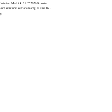
Kazimierz Mościcki
21.07.2026
Kraków
okim smutkiem zawiadamiamy, że dnia 16...
ej