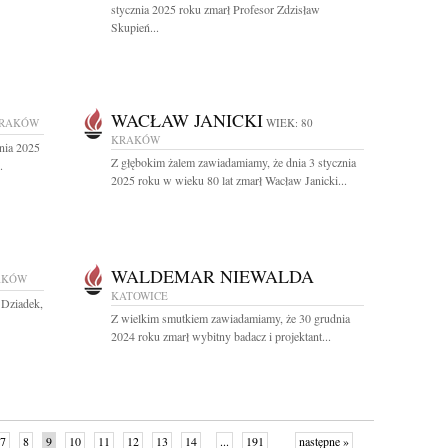
stycznia 2025 roku zmarł Profesor Zdzisław
Skupień...
WACŁAW JANICKI
RAKÓW
WIEK: 80
KRAKÓW
nia 2025
Z głębokim żalem zawiadamiamy, że dnia 3 stycznia
.
2025 roku w wieku 80 lat zmarł Wacław Janicki...
WALDEMAR NIEWALDA
AKÓW
KATOWICE
 Dziadek,
Z wielkim smutkiem zawiadamiamy, że 30 grudnia
2024 roku zmarł wybitny badacz i projektant...
7
8
9
10
11
12
13
14
...
191
następne »