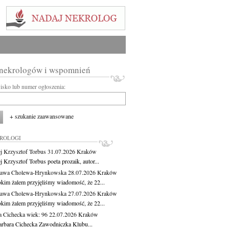
 nekrologów i wspomnień
wisko lub numer ogłoszenia:
+ szukanie zaawansowane
KROLOGI
j Krzysztof Torbus
31.07.2026
Kraków
 Krzysztof Torbus poeta prozaik, autor...
ława Cholewa-Hrynkowska
28.07.2026
Kraków
okim żalem przyjęliśmy wiadomość, że 22...
ława Cholewa-Hrynkowska
27.07.2026
Kraków
okim żalem przyjęliśmy wiadomość, że 22...
a Cichecka
wiek: 96
22.07.2026
Kraków
rbara Cichecka Zawodniczka Klubu...