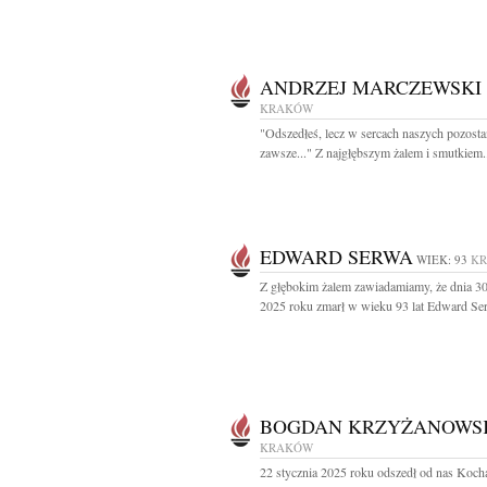
ANDRZEJ MARCZEWSKI
KRAKÓW
"Odszedłeś, lecz w sercach naszych pozosta
zawsze..." Z najgłębszym żalem i smutkiem.
EDWARD SERWA
WIEK: 93
K
Z głębokim żalem zawiadamiamy, że dnia 30
2025 roku zmarł w wieku 93 lat Edward Ser
BOGDAN KRZYŻANOWS
KRAKÓW
22 stycznia 2025 roku odszedł od nas Koc