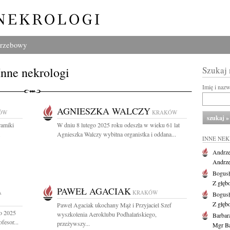
grzebowy
Inne nekrologi
Szukaj
Imię i naz
AGNIESZKA WALCZY
ÓW
KRAKÓW
ramiki
W dniu 8 lutego 2025 roku odeszła w wieku 61 lat
.
Agnieszka Walczy wybitna organistka i oddana...
INNE NE
Andrze
Andrzej
Bogus
Z głęb
PAWEŁ AGACIAK
A
KRAKÓW
Bogus
Z głęb
Paweł Agaciak ukochany Mąż i Przyjaciel Szef
go 2025
wyszkolenia Aeroklubu Podhalańskiego,
Barbar
fesor...
przeżywszy...
Mgr Ba