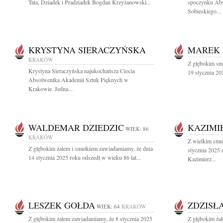
Tata, Dziadek i Pradziadek Bogdan Krzyżanowski...
spoczynku Abso
Sobieskiego...
KRYSTYNA SIERACZYŃSKA
MAREK 
KRAKÓW
Z głębokim sm
Krystyna Sieraczyńska najukochańsza Ciocia
19 stycznia 202
Absolwentka Akademii Sztuk Pięknych w
Krakowie. Jedna...
WALDEMAR DZIEDZIC
KAZIMI
WIEK: 86
KRAKÓW
Z wielkim smu
Z głębokim żalem i smutkiem zawiadamiamy, że dnia
stycznia 2025 
14 stycznia 2025 roku odszedł w wieku 86 lat...
Kazimierz...
LESZEK GOŁDA
ZDZISŁ
WIEK: 64
KRAKÓW
Z głębokim żalem zawiadamiamy, że 8 stycznia 2025
Z głębokim ża