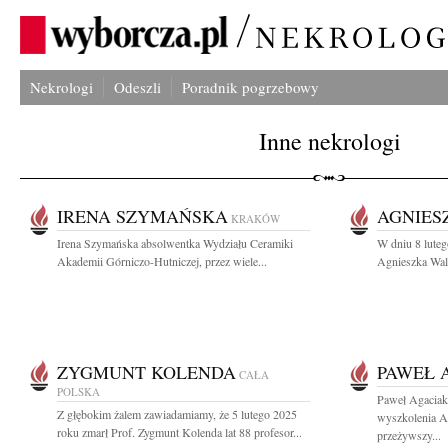
Nekrologi
Odeszli
Poradnik pogrzebowy
Inne nekrologi
IRENA SZYMAŃSKA
AGNIES
KRAKÓW
Irena Szymańska absolwentka Wydziału Ceramiki
W dniu 8 luteg
Akademii Górniczo-Hutniczej, przez wiele...
Agnieszka Walc
ZYGMUNT KOLENDA
PAWEŁ 
CAŁA
POLSKA
Paweł Agaciak 
Z głębokim żalem zawiadamiamy, że 5 lutego 2025
wyszkolenia A
roku zmarł Prof. Zygmunt Kolenda lat 88 profesor...
przeżywszy...