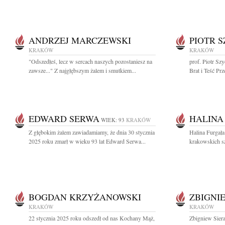
ANDRZEJ MARCZEWSKI
PIOTR 
KRAKÓW
KRAKÓW
"Odszedłeś, lecz w sercach naszych pozostaniesz na
prof. Piotr Sz
zawsze..." Z najgłębszym żalem i smutkiem...
Brat i Teść Prz
EDWARD SERWA
HALINA
WIEK: 93
KRAKÓW
Z głębokim żalem zawiadamiamy, że dnia 30 stycznia
Halina Furgała
2025 roku zmarł w wieku 93 lat Edward Serwa...
krakowskich szk
BOGDAN KRZYŻANOWSKI
ZBIGNI
KRAKÓW
KRAKÓW
22 stycznia 2025 roku odszedł od nas Kochany Mąż,
Zbigniew Siera